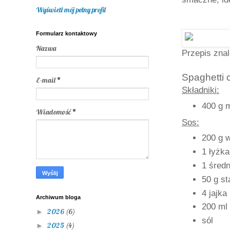
Wyświetl mój pełny profil
Formularz kontaktowy
Nazwa
Przepis znal
Spaghetti 
E-mail
*
Składniki:
400 g 
Wiadomość
*
Sos:
200 g 
1 łyżka
1 średn
50 g st
4 jajka
Archiwum bloga
200 ml
2026
(6)
►
sól
2025
(4)
►