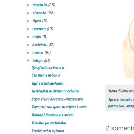
września
(28)
►
sierpnia
(28)
►
lipca
(6)
►
czerwca
(19)
►
maja
(11)
►
kwietnia
(17)
►
marca
(16)
►
lutego
(21)
▼
Spaghetti carbonara
Ciastka z m&m’s
Ryż z truskawkami
Ilona Kuśmier
Kiełbaska duszona w cebulce
Zupa ziemniaczano-chrzanowa
Labels:
boczek
,
parmezan
,
spag
Parówki zawijane w szynce i serze
Roladki drobiowe z serem
Fasolka po bretońsku
2 koment
Zapiekanka ryżowa