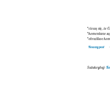
*cieszę się, że C
*komentarze s
*obraźliwe kom
Nowszy post
Subskrybuj:
Ko