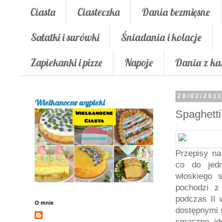
Ciasta
Ciasteczka
Dania bezmięsne
Sałatki i surówki
Śniadania i kolacje
Zapiekanki i pizze
Napoje
Dania z ka
28/02/201
Wielkanocne wypieki
Spaghetti
Przepisy na
co do jedn
włoskiego 
pochodzi z
podczas II 
O mnie
dostępnymi 
smaczne, id