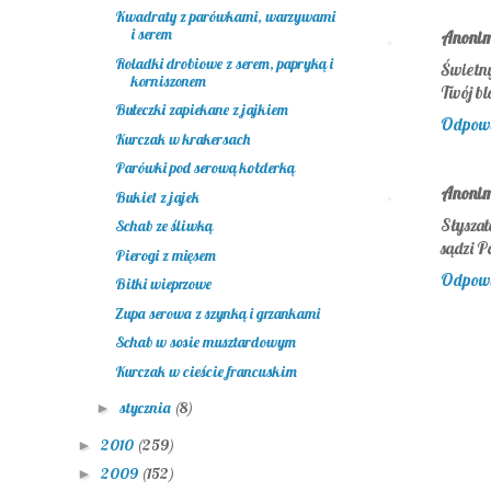
Kwadraty z parówkami, warzywami
i serem
Anoni
Roladki drobiowe z serem, papryką i
Świetny
korniszonem
Twój bl
Bułeczki zapiekane z jajkiem
Odpow
Kurczak w krakersach
Parówki pod serową kołderką
Anoni
Bukiet z jajek
Słysza
Schab ze śliwką
sądzi P
Pierogi z mięsem
Odpow
Bitki wieprzowe
Zupa serowa z szynką i grzankami
Schab w sosie musztardowym
Kurczak w cieście francuskim
stycznia
(8)
►
2010
(259)
►
2009
(152)
►