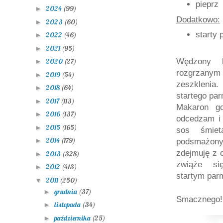
pieprz
2024
(99)
►
Dodatkowo:
2023
(60)
►
starty
2022
(46)
►
2021
(95)
►
Wędzony 
2020
(27)
►
rozgrzanym
2019
(54)
►
zeszklenia
2018
(64)
►
startego pa
2017
(113)
►
Makaron go
2016
(137)
►
odcedzam i
2015
(165)
►
sos śmiet
2014
(179)
►
podsmażony
zdejmuję z 
2013
(328)
►
zwiąże s
2012
(413)
►
startym par
2011
(250)
▼
grudnia
(37)
►
Smacznego! 
listopada
(34)
►
października
(25)
►