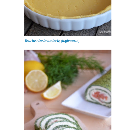
Kruche ciasto na tartę (wytrawne)