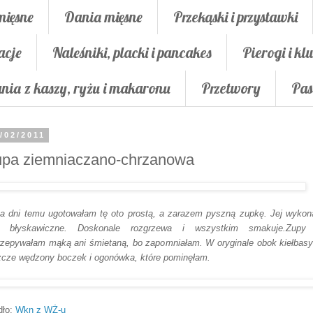
mięsne
Dania mięsne
Przekąski i przystawki
acje
Naleśniki, placki i pancakes
Pierogi i klu
nia z kaszy, ryżu i makaronu
Przetwory
Pas
/02/2011
upa ziemniaczano-chrzanowa
ka dni temu ugotowałam tę oto prostą, a zarazem pyszną zupkę. Jej wykon
st błyskawiczne.
Doskonale rozgrzewa i wszystkim smakuje.Zupy 
rzepywałam mąką ani śmietaną, bo zapomniałam. W oryginale obok kiełbasy
zcze wędzony boczek i ogonówka, które pominęłam.
dło:
Wkn z WŻ-u