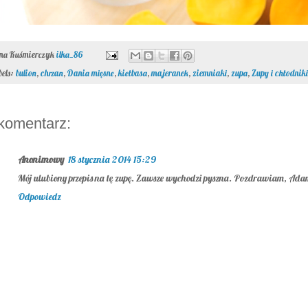
ona Kuśmierczyk
ilka_86
bels:
bulion
,
chrzan
,
Dania mięsne
,
kiełbasa
,
majeranek
,
ziemniaki
,
zupa
,
Zupy i chłodniki
komentarz:
Anonimowy
18 stycznia 2014 15:29
Mój ulubiony przepis na tę zupę. Zawsze wychodzi pyszna. Pozdrawiam, Ad
Odpowiedz