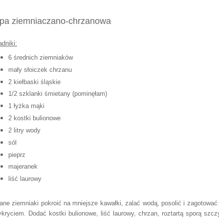
pa ziemniaczano-chrzanowa
adniki:
6 średnich ziemniaków
mały słoiczek chrzanu
2 kiełbaski śląskie
1/2 szklanki śmietany (pominęłam)
1 łyżka mąki
2 kostki bulionowe
2 litry wody
sól
pieprz
majeranek
liść laurowy
ane ziemniaki pokroić na mniejsze kawałki, zalać wodą, posolić i zagotować
ykryciem. Dodać kostki bulionowe, liść laurowy, chrzan, roztartą sporą szcz