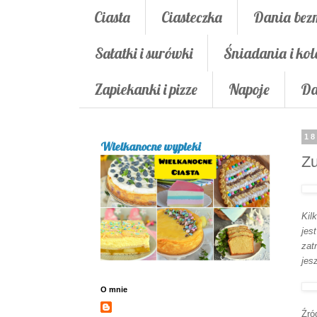
Ciasta
Ciasteczka
Dania bez
Sałatki i surówki
Śniadania i kol
Zapiekanki i pizze
Napoje
Da
18
Wielkanocne wypieki
Z
Kil
je
zat
jes
O mnie
Źró