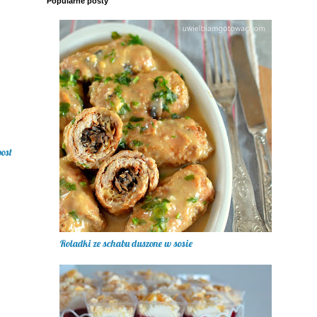
Popularne posty
post
Roladki ze schabu duszone w sosie