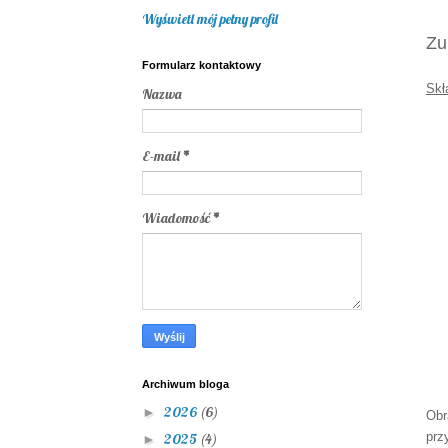
Wyświetl mój pełny profil
Zu
Formularz kontaktowy
Skł
Nazwa
E-mail
*
Wiadomość
*
Archiwum bloga
2026
(6)
►
Obr
prz
2025
(4)
►