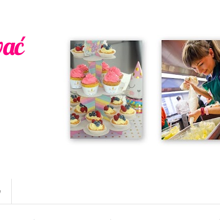
wać
w