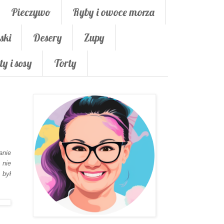
Pieczywo
Ryby i owoce morza
ski
Desery
Zupy
ty i sosy
Torty
anie
nie
 był