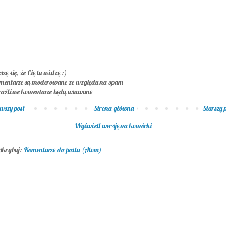
szę się, że Cię tu widzę :)
mentarze są moderowane ze względu na spam
raźliwe komentarze będą usuwane
wszy post
Strona główna
Starszy 
Wyświetl wersję na komórki
skrybuj:
Komentarze do posta (Atom)