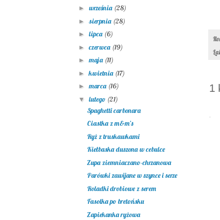
września
(28)
►
sierpnia
(28)
►
lipca
(6)
►
Il
czerwca
(19)
►
La
maja
(11)
►
kwietnia
(17)
►
marca
(16)
1 
►
lutego
(21)
▼
Spaghetti carbonara
Ciastka z m&m’s
Ryż z truskawkami
Kiełbaska duszona w cebulce
Zupa ziemniaczano-chrzanowa
Parówki zawijane w szynce i serze
Roladki drobiowe z serem
Fasolka po bretońsku
Zapiekanka ryżowa