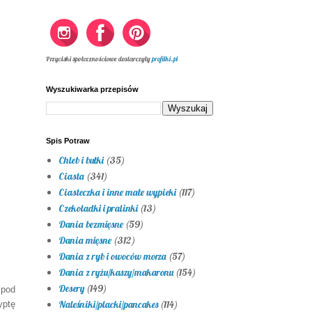
Przyciski społecznościowe dostarczyły
profilki.pl
Wyszukiwarka przepisów
Spis Potraw
Chleb i bułki
(35)
Ciasta
(341)
Ciasteczka i inne małe wypieki
(117)
Czekoladki i pralinki
(13)
Dania bezmięsne
(59)
Dania mięsne
(312)
Dania z ryb i owoców morza
(57)
Dania z ryżu/kaszy/makaronu
(154)
Desery
(149)
 pod
Naleśniki/placki/pancakes
(114)
yptę