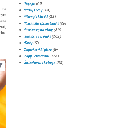
Napoje
(60)
u na
Pasty i sosy
(43)
onym
Pierogi i kluski
(22)
rącą
Przekąski i przystawki
(218)
zać,
Przetwory na zimę
(39)
nka.
Sałatki i surówki
(262)
Torty
(17)
Zapiekanki i pizze
(84)
Zupy i chłodniki
(123)
Śniadania i kolacje
(101)