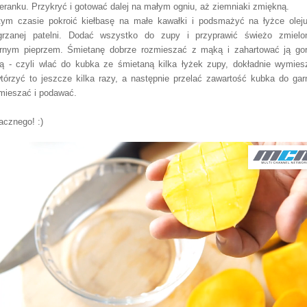
eranku. Przykryć i gotować dalej na małym ogniu, aż ziemniaki zmiękną.
ym czasie pokroić kiełbasę na małe kawałki i podsmażyć na łyżce olej
grzanej patelni. Dodać wszystko do zupy i przyprawić świeżo zmiel
rnym pieprzem. Śmietanę dobrze rozmieszać z mąką i zahartować ją go
ą - czyli wlać do kubka ze śmietaną kilka łyżek zupy, dokładnie wymies
tórzyć to jeszcze kilka razy, a następnie przelać zawartość kubka do gar
ieszać i podawać.
cznego! :)