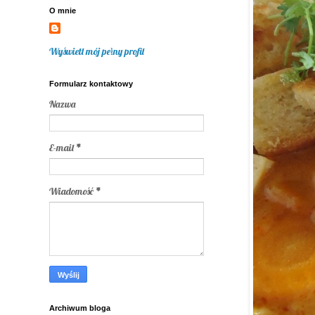
O mnie
Wyświetl mój pełny profil
Formularz kontaktowy
Nazwa
E-mail
*
Wiadomość
*
Archiwum bloga