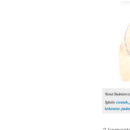
Ilona Kuśmierc
Labels:
czosnek
,
kokosowe
,
pasta