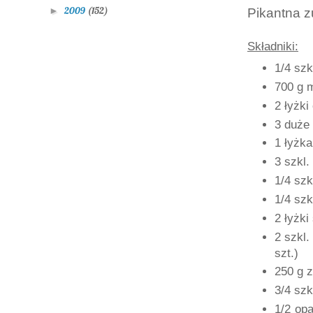
2009
(152)
►
Pikantna z
Składniki:
1/4 szk
700 g 
2 łyżki
3 duże
1 łyżka
3 szkl.
1/4 szk
1/4 szk
2 łyżki
2 szkl.
szt.)
250 g z
3/4 szk
1/2 op