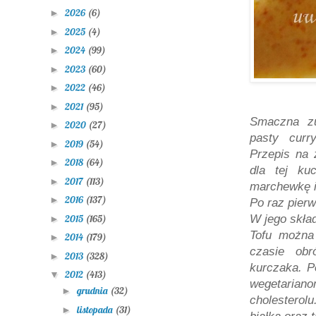
2026
(6)
►
2025
(4)
►
2024
(99)
►
2023
(60)
►
2022
(46)
►
2021
(95)
►
Smaczna zu
2020
(27)
►
pasty curr
2019
(54)
►
Przepis na 
2018
(64)
►
dla tej ku
2017
(113)
►
marchewkę i
2016
(137)
►
Po raz pier
2015
(165)
W jego skład
►
Tofu
można 
2014
(179)
►
czasie obr
2013
(328)
►
kurczaka. P
2012
(413)
▼
wegetarian
grudnia
(32)
►
cholesterol
listopada
(31)
►