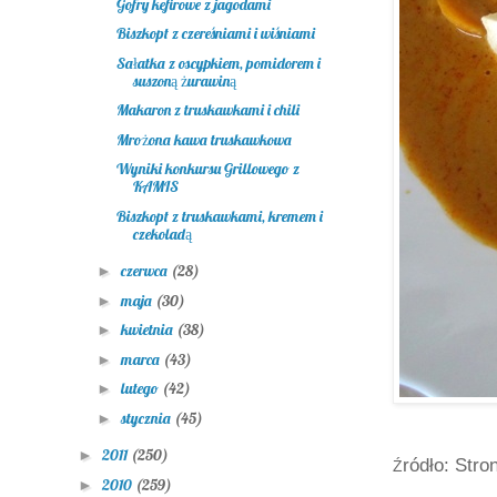
Gofry kefirowe z jagodami
Biszkopt z czereśniami i wiśniami
Sałatka z oscypkiem, pomidorem i
suszoną żurawiną
Makaron z truskawkami i chili
Mrożona kawa truskawkowa
Wyniki konkursu Grillowego z
KAMIS
Biszkopt z truskawkami, kremem i
czekoladą
czerwca
(28)
►
maja
(30)
►
kwietnia
(38)
►
marca
(43)
►
lutego
(42)
►
stycznia
(45)
►
2011
(250)
►
ródło: Str
Ź
2010
(259)
►