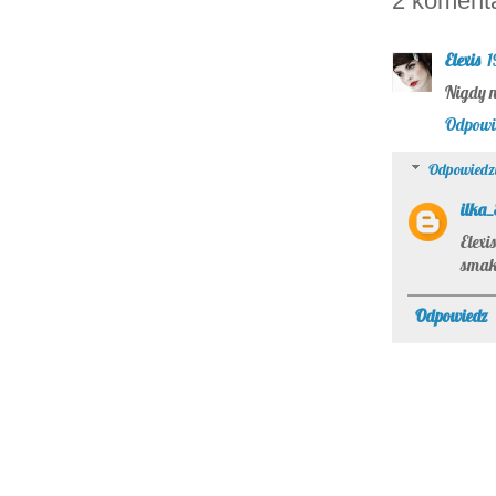
2 koment
Elexis
1
Nigdy n
Odpowi
Odpowiedz
ilka
Elexi
smak
Odpowiedz