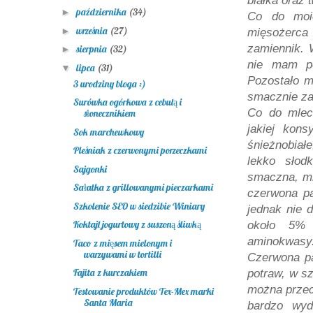
białka oraz 
października
(34)
►
Co do moic
września
(27)
►
mięsożerca 
zamiennik. 
sierpnia
(32)
►
nie mam po
lipca
(31)
▼
Pozostało m
3 urodziny bloga :)
smacznie z
Surówka ogórkowa z cebulą i
Co do
mle
słonecznikiem
jakiej kons
Sok marchewkowy
śnieżnobiał
Pleśniak z czerwonymi porzeczkami
lekko słod
Sajgonki
smaczna,
m
Sałatka z grillowanymi pieczarkami
czerwona pa
Szkolenie SEO w siedzibie Winiary
jednak nie d
Koktajl jogurtowy z suszoną śliwką
około 5% 
aminokwasy.
Taco z mięsem mielonym i
warzywami w tortilli
Czerwona pa
Fajita z kurczakiem
potraw, w sz
można przec
Testowanie produktów Tex-Mex marki
Santa Maria
bardzo wyd