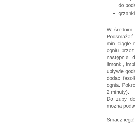
do pod
grzanki
W średnim r
Podsmażać 
min ciągle 
ogniu przez
następnie 
limonki, imb
upływie god
dodać fasol
ognia. Pokro
2 minuty).
Do zupy do
można poda
Smacznego! 