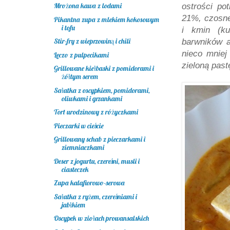
Mrożona kawa z lodami
ostrości po
21%, czosnek
Pikantna zupa z mlekiem kokosowym
i tofu
i kmin (ku
Stir-fry z wieprzowiną i chili
barwników a
nieco mniej
Leczo z pulpecikami
zieloną past
Grillowane kiełbaski z pomidorami i
żółtym serem
Sałatka z oscypkiem, pomidorami,
oliwkami i grzankami
Tort urodzinowy z różyczkami
Pieczarki w cieście
Grillowany schab z pieczarkami i
ziemniaczkami
Deser z jogurtu, czereśni, musli i
ciasteczek
Zupa kalafiorowo-serowa
Sałatka z ryżem, czereśniami i
jabłkiem
Oscypek w ziołach prowansalskich