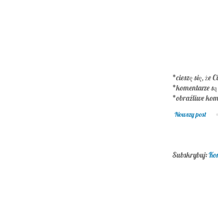
*cieszę się, że C
*komentarze są
*obraźliwe kom
Nowszy post
Subskrybuj:
Ko