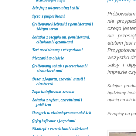
Stir-fry z wieprzowiną i chili
Próbowałam 
Leczo z pulpecikami
nie przypad
Grillowane kiełbaski z pomidorami i
czego jeste
żółtym serem
nie przesi
Sałatka z oscypkiem, pomidorami,
oliwkami i grzankami
atutem jest 
Tort urodzinowy z różyczkami
Przygotowa
wszystko d
Pieczarki w cieście
salsy i di
Grillowany schab z pieczarkami i
ziemniaczkami
imprezie czy
Deser z jogurtu, czereśni, musli i
ciasteczek
Kolejne produ
Zupa kalafiorowo-serowa
będziemy test
Sałatka z ryżem, czereśniami i
opinią na ich t
jabłkiem
Oscypek w ziołach prowansalskich
Przepisy na po
Gofry kefirowe z jagodami
Biszkopt z czereśniami i wiśniami