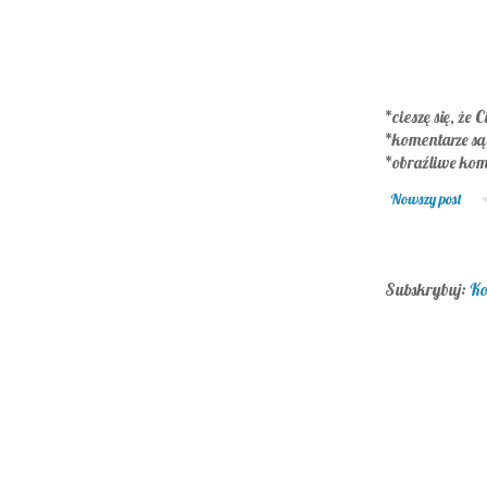
*cieszę się, że C
*komentarze s
*obraźliwe kom
Nowszy post
Subskrybuj:
Ko