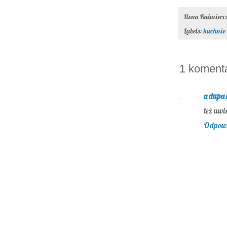
Ilona Kuśmier
Labels:
kuchnie
1 komenta
a dupa 
też uwie
Odpow