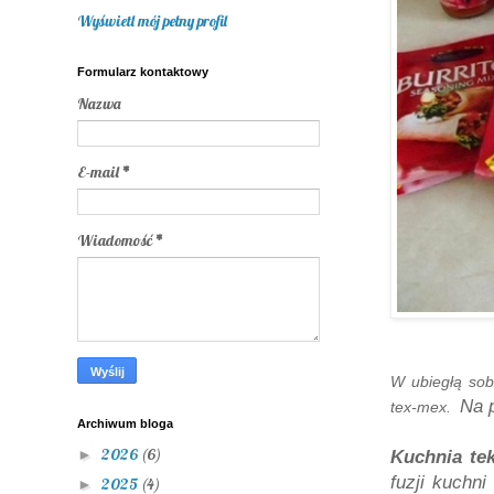
Wyświetl mój pełny profil
Formularz kontaktowy
Nazwa
E-mail
*
Wiadomość
*
W ubiegłą sob
Na 
tex-mex.
Archiwum bloga
2026
(6)
►
Kuchnia te
fuzji kuchn
2025
(4)
►