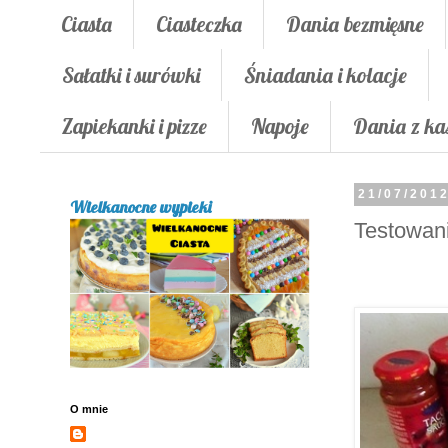
Ciasta
Ciasteczka
Dania bezmięsne
Sałatki i surówki
Śniadania i kolacje
Zapiekanki i pizze
Napoje
Dania z ka
21/07/201
Wielkanocne wypieki
Testowan
O mnie