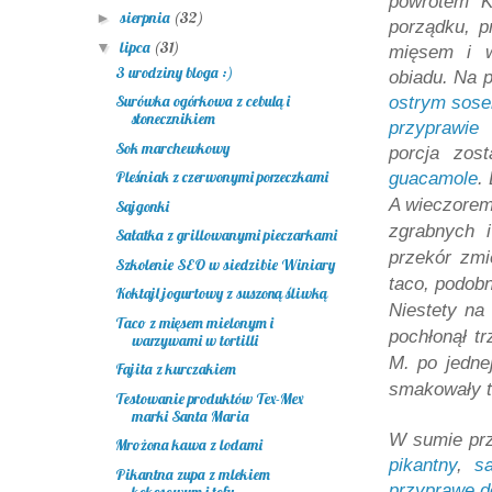
powrotem K
sierpnia
(32)
►
porządku, 
lipca
(31)
▼
mięsem i w
3 urodziny bloga :)
obiadu. Na p
Surówka ogórkowa z cebulą i
ostrym sose
słonecznikiem
przyprawie
Sok marchewkowy
porcja zos
Pleśniak z czerwonymi porzeczkami
guacamole
.
A wieczorem 
Sajgonki
zgrabnych 
Sałatka z grillowanymi pieczarkami
przekór zmie
Szkolenie SEO w siedzibie Winiary
taco, podobn
Koktajl jogurtowy z suszoną śliwką
Niestety na
Taco z mięsem mielonym i
pochłonął tr
warzywami w tortilli
M. po jedne
Fajita z kurczakiem
smakowały t
Testowanie produktów Tex-Mex
marki Santa Maria
W sumie pr
Mrożona kawa z lodami
pikantny
,
s
Pikantna zupa z mlekiem
przyprawę do
kokosowym i tofu