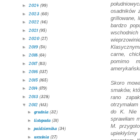
południowyc
2024
(99)
►
osadników 
2023
(60)
►
grillowane, 
2022
(46)
►
bardzo pop
2021
(95)
►
wschodnic
2020
(27)
►
wieprzowini
2019
(54)
Klasycznymi
►
carne, chic
2018
(64)
►
pomimo me
2017
(113)
►
amerykański
2016
(137)
►
2015
(165)
►
Skoro mowa
2014
(179)
►
smaków, któr
2013
(328)
►
rano zapak
otrzymałam
2012
(413)
▼
do K. Nie 
grudnia
(32)
►
sprawiłam m
listopada
(31)
►
M. przygoto
października
(34)
►
upiekłyśmy
września
(27)
►