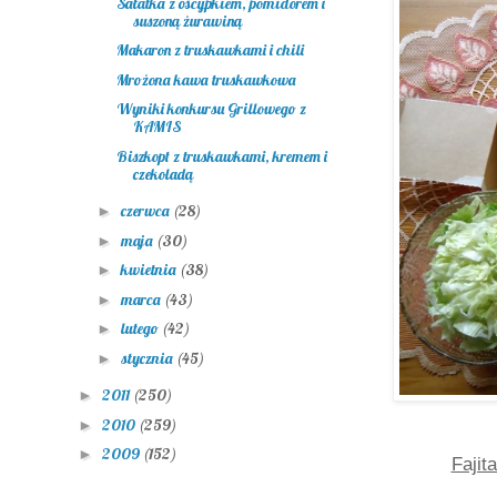
Sałatka z oscypkiem, pomidorem i
suszoną żurawiną
Makaron z truskawkami i chili
Mrożona kawa truskawkowa
Wyniki konkursu Grillowego z
KAMIS
Biszkopt z truskawkami, kremem i
czekoladą
czerwca
(28)
►
maja
(30)
►
kwietnia
(38)
►
marca
(43)
►
lutego
(42)
►
stycznia
(45)
►
2011
(250)
►
2010
(259)
►
2009
(152)
►
Fajit