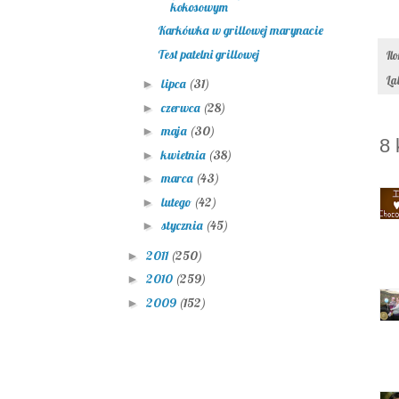
kokosowym
Karkówka w grillowej marynacie
Test patelni grillowej
Il
La
lipca
(31)
►
czerwca
(28)
►
maja
(30)
►
8 
kwietnia
(38)
►
marca
(43)
►
lutego
(42)
►
stycznia
(45)
►
2011
(250)
►
2010
(259)
►
2009
(152)
►