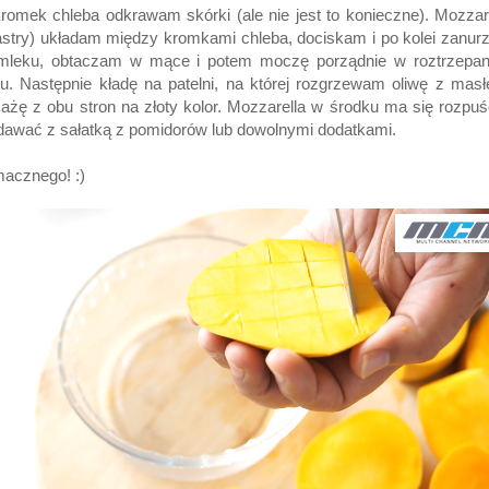
romek chleba odkrawam skórki (ale nie jest to konieczne). Mozzar
astry) układam między kromkami chleba, dociskam i po kolei zanu
mleku, obtaczam w mące i potem moczę porządnie w roztrzepa
ku. Następnie kładę na patelni, na której rozgrzewam oliwę z mas
żę z obu stron na złoty kolor. Mozzarella w środku ma się rozpuś
awać z sałatką z pomidorów lub dowolnymi dodatkami.
acznego! :)