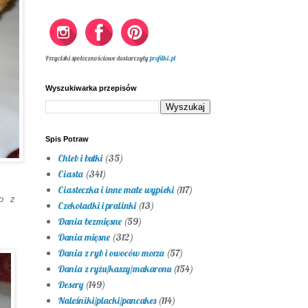
Przyciski społecznościowe dostarczyły
profilki.pl
Wyszukiwarka przepisów
Spis Potraw
Chleb i bułki
(35)
Ciasta
(341)
Ciasteczka i inne małe wypieki
(117)
ło z
Czekoladki i pralinki
(13)
Dania bezmięsne
(59)
Dania mięsne
(312)
Dania z ryb i owoców morza
(57)
Dania z ryżu/kaszy/makaronu
(154)
Desery
(149)
Naleśniki/placki/pancakes
(114)