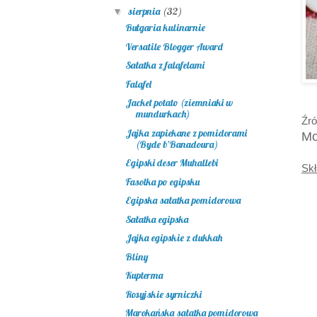
sierpnia
(32)
▼
Bułgaria kulinarnie
Versatile Blogger Award
Sałatka z falafelami
Falafel
Jacket potato (ziemniaki w
mundurkach)
Źró
Jajka zapiekane z pomidorami
Mo
(Byde b'Banadoura)
Egipski deser Muhallebi
Skł
Fasolka po egipsku
Egipska sałatka pomidorowa
Sałatka egipska
Jajka egipskie z dukkah
Bliny
Kupterma
Rosyjskie syrniczki
Marokańska sałatka pomidorowa