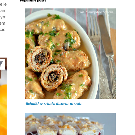
Popularne posty
elle
rzam
nym
łem.
cić.
Roladki ze schabu duszone w sosie