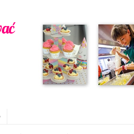
wać
w