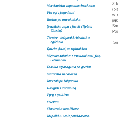
Z k
Marokańska zupa marchewkowa
(pl
Pierogi z jagodami
w 
Kuskus po marokańsku
jaj
Sma
Gruzińska zupa z fasoli (Liobios
Chorba)
Pod
Tarator - bułgarski chłodnik z
ogórków
Sm
Quiche (kisz) ze szpinakiem
Miętowa sałatka z truskawkami, fetą
i oliwkami
Fasolka szparagowa po grecku
Mozarella in carozza
Kurczak po bułgarsku
Oscypek z żurawiną
Pyry z gzikiem
Colesław
Ciasteczka waniliowe
Klopsiki w sosie pomidorowo-