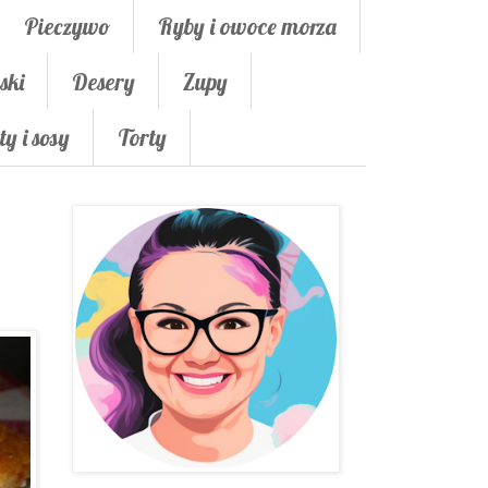
Pieczywo
Ryby i owoce morza
ski
Desery
Zupy
ty i sosy
Torty