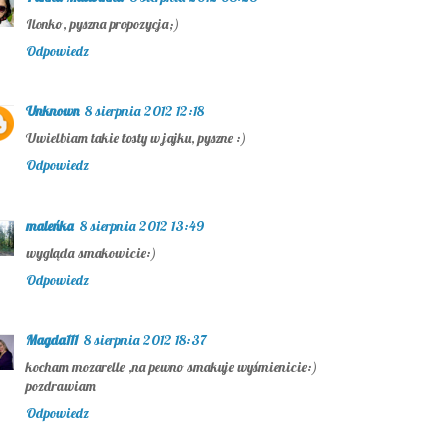
Ilonko, pyszna propozycja;)
Odpowiedz
Unknown
8 sierpnia 2012 12:18
Uwielbiam takie tosty w jajku, pyszne :)
Odpowiedz
maleńka
8 sierpnia 2012 13:49
wygląda smakowicie:)
Odpowiedz
Magda111
8 sierpnia 2012 18:37
kocham mozarelle ,na pewno smakuje wyśmienicie:)
pozdrawiam
Odpowiedz