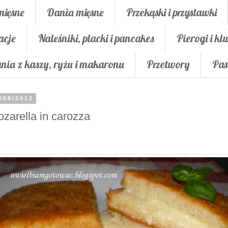
mięsne
Dania mięsne
Przekąski i przystawki
acje
Naleśniki, placki i pancakes
Pierogi i klu
nia z kaszy, ryżu i makaronu
Przetwory
Pas
/08/2012
zarella in carozza