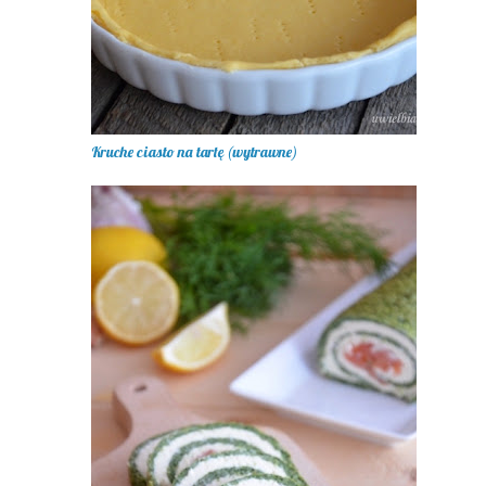
Kruche ciasto na tartę (wytrawne)