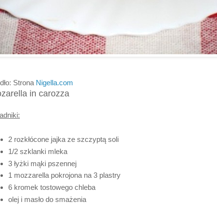
dło: Strona
Nigella.com
zarella in carozza
adniki:
2 rozkłócone jajka ze szczyptą soli
1/2 szklanki mleka
3 łyżki mąki pszennej
1 mozzarella pokrojona na 3 plastry
6 kromek tostowego chleba
olej i masło do smażenia