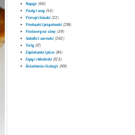
Napoje
(60)
Pasty i sosy
(43)
Pierogi i kluski
(22)
Przekąski i przystawki
(218)
Przetwory na zimę
(39)
Sałatki i surówki
(262)
Torty
(17)
Zapiekanki i pizze
(84)
Zupy i chłodniki
(123)
Śniadania i kolacje
(101)