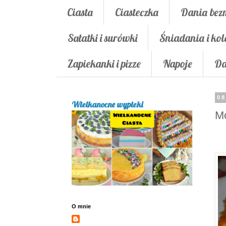
Ciasta
Ciasteczka
Dania bez
Sałatki i surówki
Śniadania i kol
Zapiekanki i pizze
Napoje
Da
08
Wielkanocne wypieki
Mo
O mnie