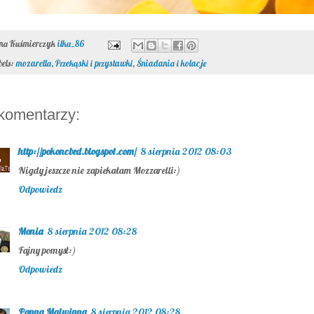
ona Kuśmierczyk
ilka_86
bels:
mozarella
,
Przekąski i przystawki
,
Śniadania i kolacje
komentarzy:
http://pokoncbed.blogspot.com/
8 sierpnia 2012 08:03
Nigdy jeszcze nie zapiekałam Mozzarelli:)
Odpowiedz
Monia
8 sierpnia 2012 08:28
Fajny pomysł:)
Odpowiedz
Panna Malwinna
8 sierpnia 2012 08:28