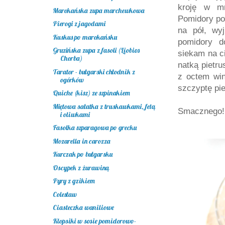
kroję w mn
Marokańska zupa marchewkowa
Pomidory po
Pierogi z jagodami
na pół, wy
Kuskus po marokańsku
pomidory d
Gruzińska zupa z fasoli (Liobios
siekam na ci
Chorba)
natką pietr
Tarator - bułgarski chłodnik z
z octem win
ogórków
szczyptę pi
Quiche (kisz) ze szpinakiem
Miętowa sałatka z truskawkami, fetą
Smacznego! 
i oliwkami
Fasolka szparagowa po grecku
Mozarella in carozza
Kurczak po bułgarsku
Oscypek z żurawiną
Pyry z gzikiem
Colesław
Ciasteczka waniliowe
Klopsiki w sosie pomidorowo-