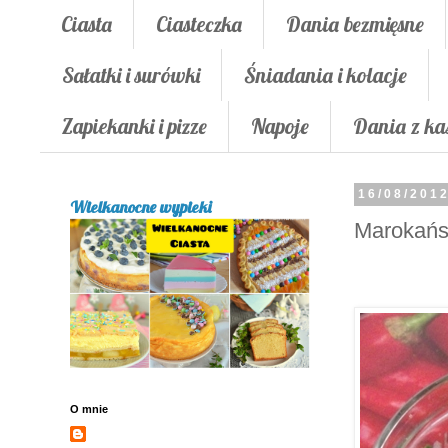
Ciasta
Ciasteczka
Dania bezmięsne
Sałatki i surówki
Śniadania i kolacje
Zapiekanki i pizze
Napoje
Dania z ka
16/08/201
Wielkanocne wypieki
Marokańs
O mnie