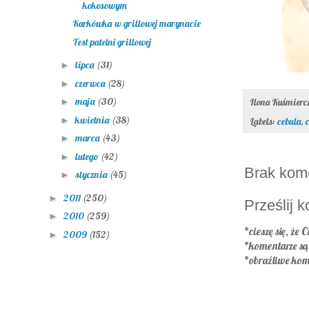
kokosowym
Karkówka w grillowej marynacie
Test patelni grillowej
lipca
(31)
►
czerwca
(28)
►
maja
(30)
►
Ilona Kuśmier
kwietnia
(38)
►
Labels:
cebula
,
marca
(43)
►
lutego
(42)
►
Brak kom
stycznia
(45)
►
2011
(250)
►
Prześlij 
2010
(259)
►
*cieszę się, że C
2009
(152)
►
*komentarze s
*obraźliwe kom