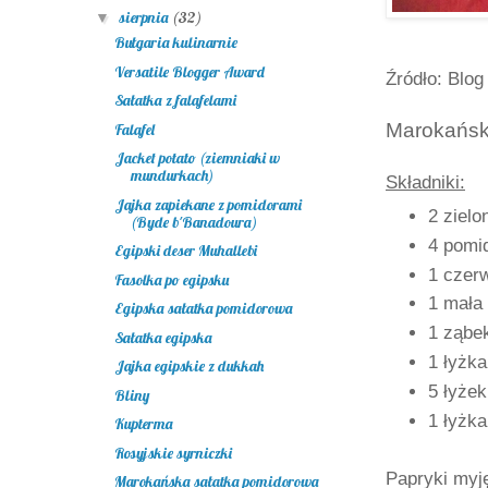
sierpnia
(32)
▼
Bułgaria kulinarnie
Versatile Blogger Award
Źródło: Blo
Sałatka z falafelami
Marokańsk
Falafel
Jacket potato (ziemniaki w
mundurkach)
Składniki:
Jajka zapiekane z pomidorami
2 zielo
(Byde b'Banadoura)
4 pomi
Egipski deser Muhallebi
1 czer
Fasolka po egipsku
1 mała
Egipska sałatka pomidorowa
1 ząbe
Sałatka egipska
1 łyżka
Jajka egipskie z dukkah
5 łyżek
Bliny
1 łyżk
Kupterma
Rosyjskie syrniczki
Papryki myję
Marokańska sałatka pomidorowa