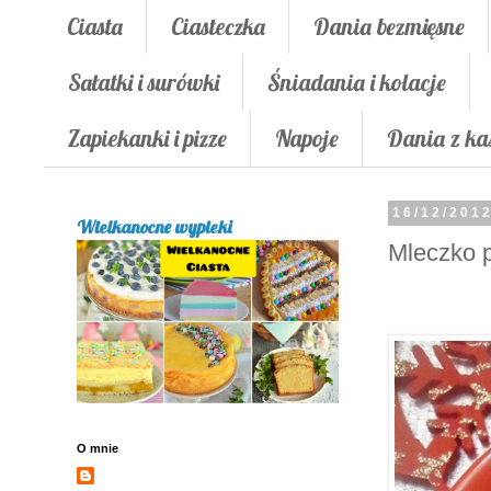
Ciasta
Ciasteczka
Dania bezmięsne
Sałatki i surówki
Śniadania i kolacje
Zapiekanki i pizze
Napoje
Dania z ka
16/12/201
Wielkanocne wypieki
Mleczko p
O mnie