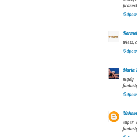
pracoch
Odpow
Karmel
wiesz, 
Odpow
Marta
nigdy
fantast
Odpow
Unkno
super 
fantast