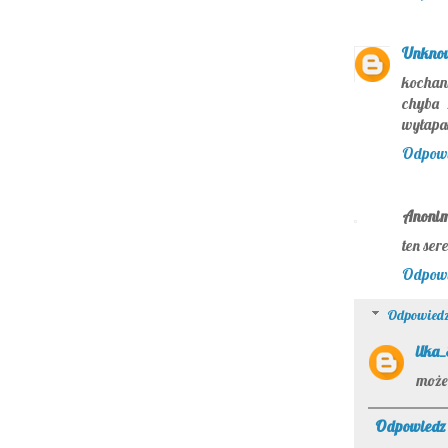
Unkno
kochani
chyba 
wyłapał
Odpow
Anoni
ten ser
Odpow
Odpowiedz
ilka
może
Odpowiedz