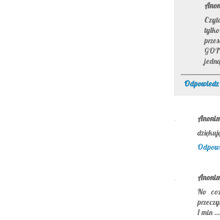
Ano
Czyta
tylk
przes
GOTU
jedną
Odpowiedz
Anoni
dziękuj
Odpow
Anoni
No coz
przeczy
1 min .