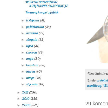
WYNIKI KONKURSU
KULINARNE INSPIRACJE
Korzenny kompot z jabłek
listopada
(31)
►
października
(34)
►
września
(27)
►
sierpnia
(32)
►
lipca
(31)
►
czerwca
(28)
►
maja
(30)
►
kwietnia
(38)
►
marca
(43)
►
Ilona Kuśmier
lutego
(42)
►
Labels:
czekola
stycznia
(45)
►
waniliowy
,
Wig
2011
(250)
►
2010
(259)
►
29 komen
2009
(152)
►