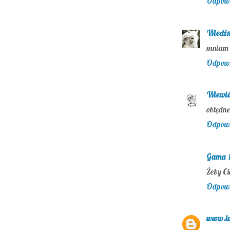
Odpow
Wiedźm
mniam 
Odpow
Wiewió
obłędne
Odpow
Gama
Żeby Ci
Odpow
www.la