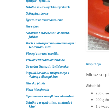
Lasagne (Lazanie)
Sałatka w serowych koszyczkach
Gofry piernikowe
Życzenia bożonarodzeniowe
Marcepan
Surówka z marchewki, ananasa i
jabłka
Dorsz z sosem porowo-śmietanowym i
łódeczkami ziem...
Pierogi z serem i wanilią
Polewa czekoladowa z kakao
In
s
piracja
Serwetka Gwiazda Betlejemska
Wyniki konkursu świątecznego z
Mleczko pt
Palmą z Murzynkiem
Mleczko ptasie
Składniki:
Pizza Margherita
250 g se
Cynamonowe motylki w czekoladzie
200 g ś
Sałatka z grapefruitem, awokado i
kiwi
1,5 łyże