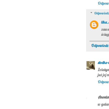
Odpow
Odpowiedz
ilka
zawsz
ścią
Odpowiedz
słodko
Żelatyn
już jej 
Odpow
Anoni
w galar