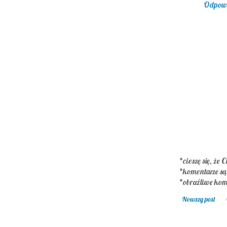
Odpow
*cieszę się, że C
*komentarze s
*obraźliwe kom
Nowszy post