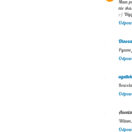
Mam prz
nie sku
;-) Wyg
Odpow
Dinoza
Pyszne 
Odpow
agatte
Rewela
Odpow
Anoni
Witam, 
Odpow