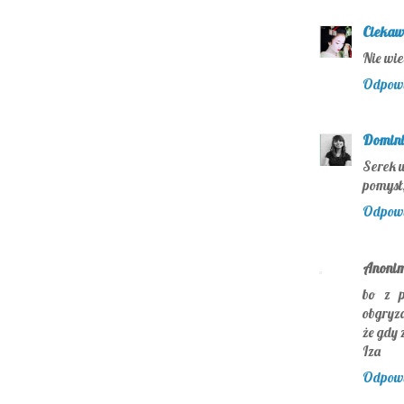
Ciekaw
Nie wie
Odpow
Domin
Serek 
pomysł
Odpow
Anoni
bo z p
obgryza
że gdy 
Iza
Odpow