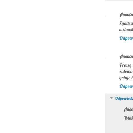
Anoni
Zgadza
wstawi
Odpow
Anoni
Proszę
zalewa
gotuje 
Odpow
Odpowiedz
Ano
Właśn