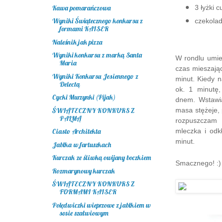
Kawa pomarańczowa
3 łyżki 
Wyniki Świątecznego konkursu z
czekolad
formami KAISER
Naleśnik jak pizza
Wyniki konkursu z marką Santa
W rondlu umie
Maria
czas mieszają
Wyniki Konkursu Jesiennego z
minut. Kiedy n
Delectą
ok. 1 minutę
Cycki Murzynki (Pijak)
dnem. Wstawia
ŚWIĄTECZNY KONKURS Z
masa stężeje, 
PALMĄ
rozpuszczam 
mleczka i od
Ciasto Architekta
minut.
Jabłka w fartuszkach
Kurczak ze śliwką owijany boczkiem
Smacznego! :)
Rozmarynowy kurczak
ŚWIĄTECZNY KONKURS Z
FORMAMI KAISER
Polędwiczki wieprzowe z jabłkiem w
sosie szałwiowym