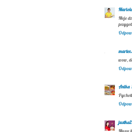
Mariola
Moje dz
przygot
Odpow
martex
wow, do
Odpow
Anika
Pychot
Odpow
justka2
Muszę k