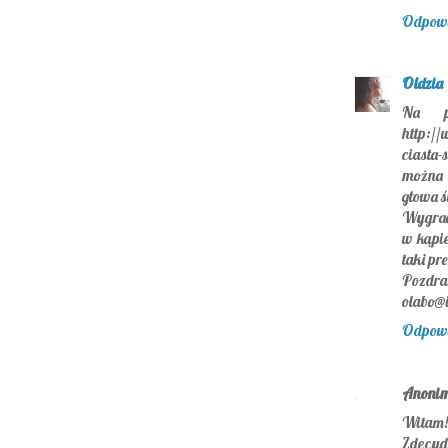
Odpow
Oldzia
Na p
http://
ciasta-
można b
głowa ś
Wygrać 
w kąpie
taki pre
Pozdra
olabo@i
Odpow
Anoni
Witam!
Zdecydo