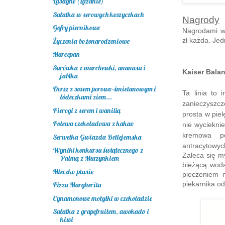
Lasagne (Lazanie)
Sałatka w serowych koszyczkach
Nagrody
Gofry piernikowe
Nagrodami w 
zł każda.
Jed
Życzenia bożonarodzeniowe
Marcepan
Surówka z marchewki, ananasa i
Kaiser Bala
jabłka
Dorsz z sosem porowo-śmietanowym i
Ta linia to 
łódeczkami ziem...
zanieczyszcz
Pierogi z serem i wanilią
prosta w piel
Polewa czekoladowa z kakao
nie wyciekni
kremowa po
Serwetka Gwiazda Betlejemska
antracytowyc
Wyniki konkursu świątecznego z
Zaleca się my
Palmą z Murzynkiem
bieżącą wod
Mleczko ptasie
pieczeniem 
piekarnika od
Pizza Margherita
Cynamonowe motylki w czekoladzie
Sałatka z grapefruitem, awokado i
kiwi