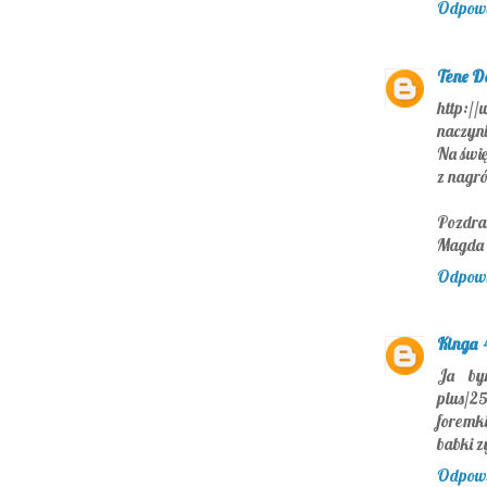
Odpow
Tene D
http://
naczyni
Na świę
z nagr
Pozdraw
Magda 
Odpow
Kinga
Ja bym
plus/2
foremki
babki z
Odpow