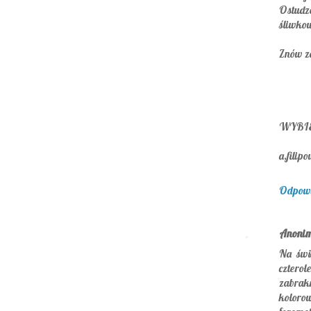
Ostud
śliwko
Znów zo
WYBI
a.filip
Odpow
Anoni
Na świ
cztero
zabrak
koloro