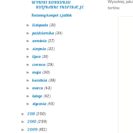
Wysokiej jak
WYNIKI KONKURSU
KULINARNE INSPIRACJE
tortów.
Korzenny kompot z jabłek
listopada
(31)
►
października
(34)
►
września
(27)
►
sierpnia
(32)
►
lipca
(31)
►
czerwca
(28)
►
maja
(30)
►
kwietnia
(38)
►
marca
(43)
►
lutego
(42)
►
stycznia
(45)
►
2011
(250)
►
2010
(259)
►
2009
(152)
►