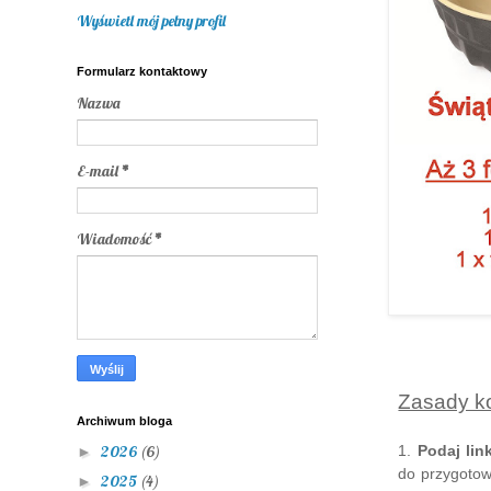
Wyświetl mój pełny profil
Formularz kontaktowy
Nazwa
E-mail
*
Wiadomość
*
Zasady k
Archiwum bloga
1
.
Podaj
lin
2026
(6)
►
do przygotow
2025
(4)
►