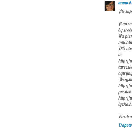
www.ka
Ale su
A na św
by zrob
Na pie
mik.ht
DO nieg
w mo
http:/
tarecz
cytryny
Wszy
http://
prosto
http://
lyzka.h
Pozdra
Odpow