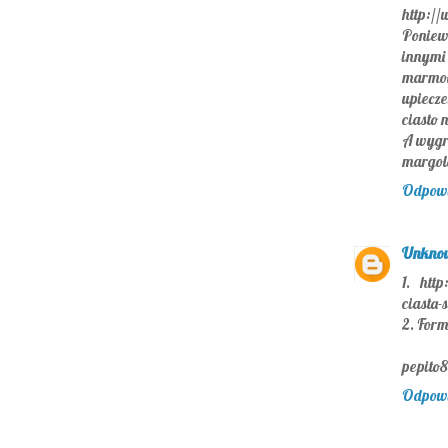
http://
Poniew
innymi
marmo
upiecz
ciasto n
A wygra
margol
Odpow
Unkno
1. http
ciasta-
2. Form
pepito8
Odpow