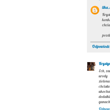
ilka
Krys
konk
chcia
pozd
Odpowiedz
Krysty
Ech, za
urody 
zielona
chciał
ukocha
dodatk
ganache
Odpow