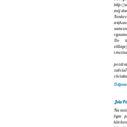
http://
mój sta
Konkre
większo
samcz
cynamon
Do teg
village
i można
pozdra
zabcia
chciała
Odpow
Jola Pe
Na moim
bym pr
kitche