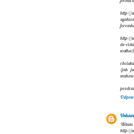
forma-d
http://
synkiem
foremki
http://
do-cis
wałka(i
chciał
(jak j
makową,
pozdra
Odpow
Unkno
Witam ,
http://