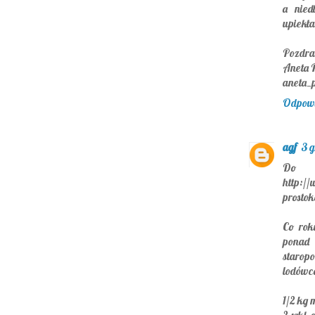
a nied
upiekła
Pozdr
Aneta 
aneta_
Odpow
agf
3 g
Do ś
http://
prostok
Co rok
ponad
staropo
lodówce
1/2 kg 