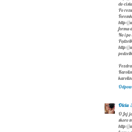
do-cis
Po rozw
Foremk
http://
forma-d
No i po
Pędzelk
http://
pedzel
Pozdra
Karoli
karoli
Odpow
Olcia
OJej j
skoro 
http://