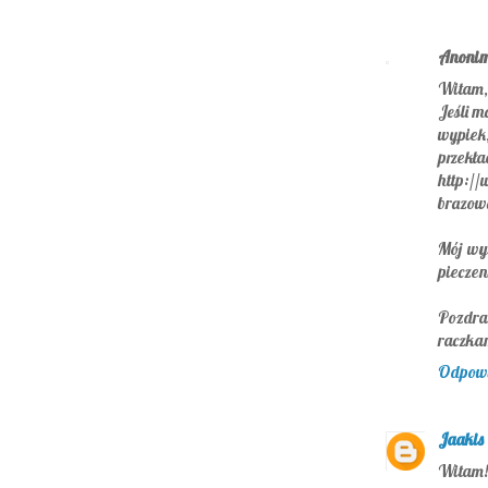
Anoni
Witam,
Jeśli m
wypiek,
przekła
http://
brazow
Mój wy
pieczen
Pozdra
raczka
Odpow
Jaakis
Witam!