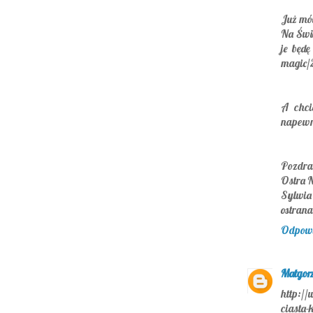
Już mó
Na Świę
je będę
magic/2
A chci
napewno
Pozdr
Ostra 
Sylwia
ostran
Odpow
Małgorz
http://
ciasta