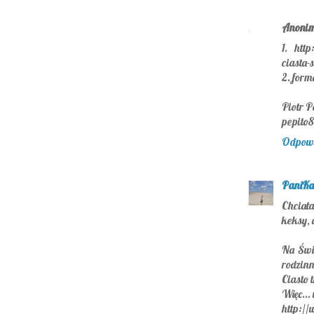
Anoni
1. http
ciasta-
2. form
Piotr P
pepito8
Odpow
PaniKa
Chciał
keksy, 
Na Świę
rodzinn
Ciasto 
Więc...
http://