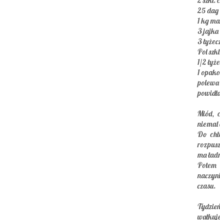
2 szkl.
25 dag
1 kg ma
3 jajka
3 łyżec
Pol szk
1/2 łyże
1 opak
polewa
powidł
Miód, 
niemal 
Do chł
rozpus
ma ładn
Potem
naczyn
czasu.
Tydzień
wałkuje