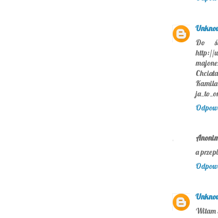
Unkno
Do św
http:/
majone
Chciała
Kamila 
ja_to_
Odpow
Anoni
a przep
Odpow
Unkno
Witam 