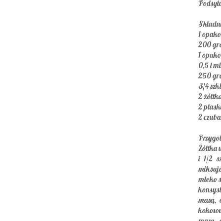
Podsyła
Składni
1 opako
200 gr
1 opako
0,5 l m
250 gra
3/4 szk
2 żółtk
2 płask
2 czuba
Przygo
Żółtka
i 1/2 
miksuj
mleko s
konsyst
masą, 
kokoso
masą, 