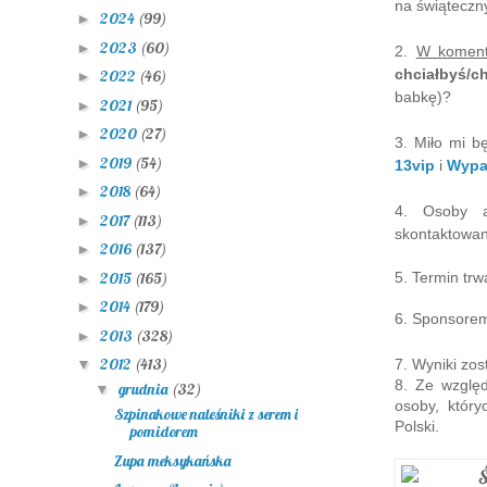
na świąteczn
2024
(99)
►
2023
(60)
►
2.
W koment
chciałbyś/c
2022
(46)
►
babkę)?
2021
(95)
►
2020
(27)
►
3. Miło mi bę
2019
(54)
►
13vip
i
Wypa
2018
(64)
►
4. Osoby a
2017
(113)
►
skontaktowan
2016
(137)
►
5. Termin tr
2015
(165)
►
2014
(179)
►
6. Sponsorem
2013
(328)
►
2012
(413)
7. Wyniki zo
▼
8. Ze względ
grudnia
(32)
▼
osoby, któr
Szpinakowe naleśniki z serem i
Polski.
pomidorem
Zupa meksykańska