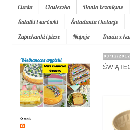
Ciasta
Ciasteczka
Dania bezmięsne
Sałatki i surówki
Śniadania i kolacje
Zapiekanki i pizze
Napoje
Dania z ka
03/12/201
Wielkanocne wypieki
ŚWIĄTE
O mnie