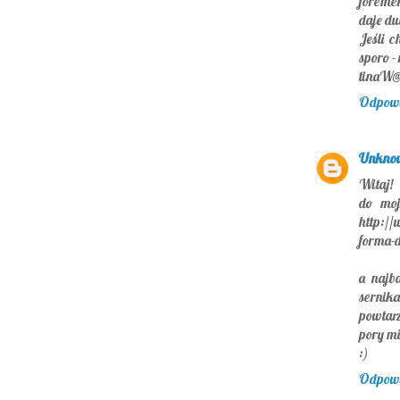
foremek
daje du
Jeśli 
sporo -
tinaW@
Odpow
Unkno
Witaj!
do moj
http://
forma-d
a najb
sernika
powtarz
pory mi
:)
Odpow