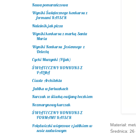
Kawa pomarańczowa
Wyniki Świątecznego konkursu z
formami KAISER
Naleśnik jak pizza
Wyniki konkursu z marką Santa
Maria
Wyniki Konkursu Jesiennego z
Delectą
Cycki Murzynki (Pijak)
ŚWIĄTECZNY KONKURS Z
PALMĄ
Ciasto Architekta
Jabłka w fartuszkach
Kurczak ze śliwką owijany boczkiem
Rozmarynowy kurczak
ŚWIĄTECZNY KONKURS Z
FORMAMI KAISER
Materiał: me
Polędwiczki wieprzowe z jabłkiem w
sosie szałwiowym
Średnica
:
26