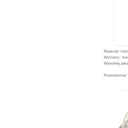
Materiał: me
Wymiar
y: śr
Wysokiej jak
Powod
ze
nia! 