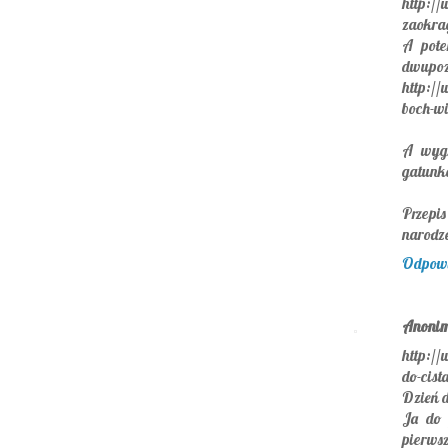
http://
zaokrag
A pote
dwup
http://
boch-wi
A wygr
gatunkó
Przepis
narodze
Odpow
Anoni
http://
do-cis
Dzień d
Ja do 
pierwsz