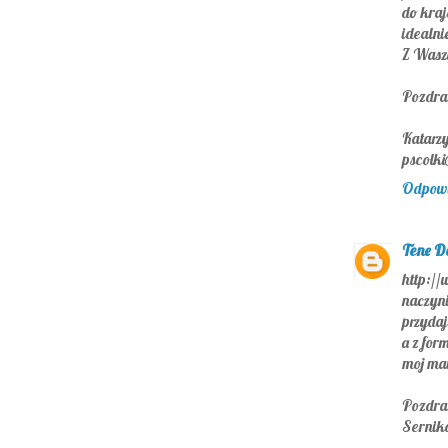
do kraj
idealni
Z Waszy
Pozdr
Katarz
pscolki
Odpow
Tene D
http://
naczyni
przydaj
a z for
moj mai
Pozdra
Sernik