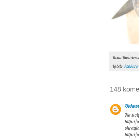
Ilona Kuśmier
Labels:
konkurs
148 kome
Unkno
Na świę
http://
okragl
http://