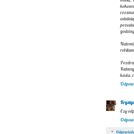
kokoso
rozsma
ostatn
pozosta
godzin
Natomia
robiłam
Pozdra
Katarz
kasia_c
Odpow
Krysty
Czy odp
Odpow
Odpowiedz