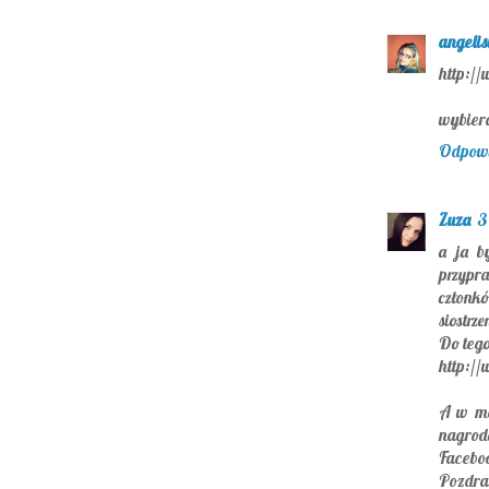
angelis
http://
wybier
Odpow
Zuza
3
a ja b
przypra
członkó
siostrz
Do tego
http://
A w moj
nagrod
Faceboo
Pozdra