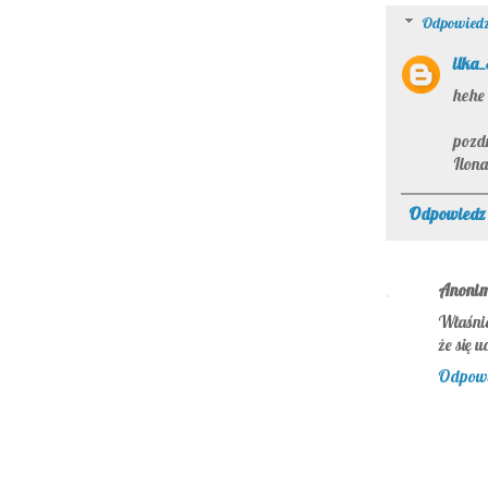
Odpowiedz
ilka
hehe 
pozd
Ilona
Odpowiedz
Anoni
Właśnie
że się 
Odpow