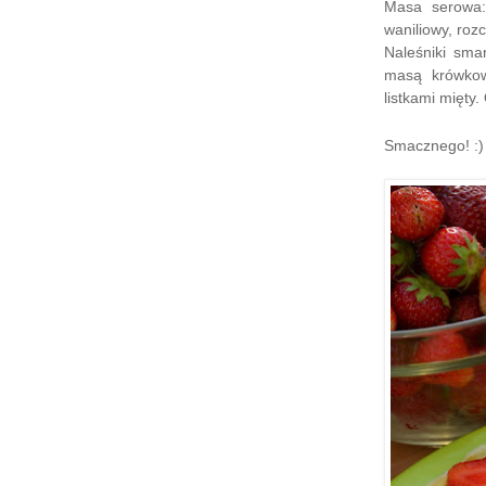
Masa serowa:
waniliowy, roz
Naleśniki sm
masą krówkow
listkami mięty.
Smacznego! :)