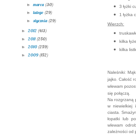
marca
(30)
►
3 łyżki 
lutego
(29)
►
1 łyżka 
stycznia
(29)
►
Wierzch:
2012
(413)
►
truskawk
2011
(250)
►
kilka ły
2010
(259)
►
kilka lis
2009
(152)
►
Naleśniki: Mą
jajko. Całość r
wlewam pozosta
się połączą.
Na rozgrzaną 
w niewielkiej
ciasta. Smaży
łopatki lub p
wlewam odrob
zależności od p