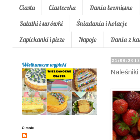
Ciasta
Ciasteczka
Dania bezmięsne
Sałatki i surówki
Śniadania i kolacje
Zapiekanki i pizze
Napoje
Dania z ka
21/06/201
Wielkanocne wypieki
Naleśniki
O mnie