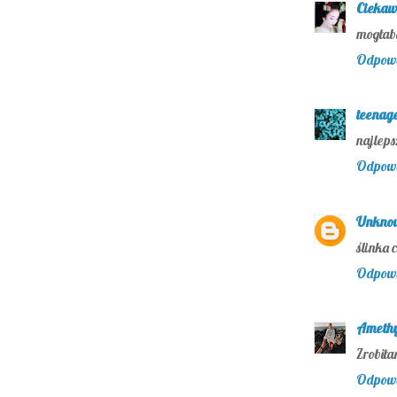
Ciekaw
mogłab
Odpow
teenage
najleps
Odpow
Unkno
ślinka 
Odpow
Amethy
Zrobiła
Odpow