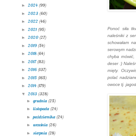
2024
(99)
►
2023
(60)
►
2022
(46)
►
Ponoć siła tk
2021
(95)
►
naleśniki z s
2020
(27)
►
schowałam na 
2019
(54)
►
serowym nadzi
2018
(64)
►
chyba mówić, 
2017
(113)
►
deser :) Naleś
2016
(137)
►
mięty. Oczyw
2015
(165)
polać nadzian
►
owoce tj. jago
2014
(179)
►
2013
(328)
▼
grudnia
(25)
►
listopada
(24)
►
października
(24)
►
września
(26)
►
sierpnia
(28)
►