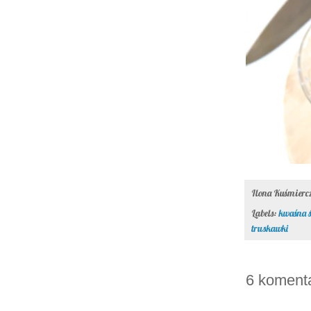
Ilona Kuśmier
Labels:
kwaśna 
truskawki
6 koment