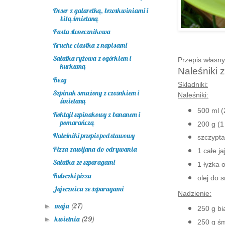
Deser z galaretką, brzoskwiniami i
bitą śmietaną
Pasta słonecznikowa
Kruche ciastka z napisami
Sałatka ryżowa z ogórkiem i
Przepis własny
kurkumą
Naleśniki 
Bezy
Składniki:
Szpinak smażony z czosnkiem i
Naleśniki:
śmietaną
500 ml (
Koktajl szpinakowy z bananem i
pomarańczą
200 g (1
Naleśniki przepis podstawowy
szczypta 
Pizza zawijana do odrywania
1 całe ja
Sałatka ze szparagami
1 łyżka o
Bułeczki pizza
olej do 
Jajecznica ze szparagami
Nadzienie:
maja
(27)
►
250 g bi
kwietnia
(29)
►
250 g ś