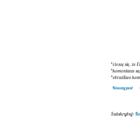
*cieszę się, że C
*komentarze s
*obraźliwe kom
Nowszy post
Subskrybuj:
Ko