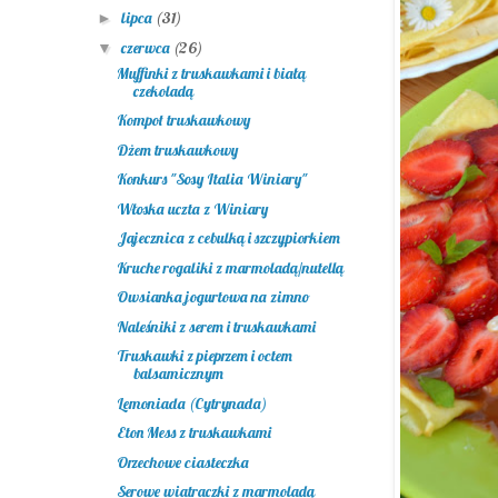
lipca
(31)
►
czerwca
(26)
▼
Muffinki z truskawkami i białą
czekoladą
Kompot truskawkowy
Dżem truskawkowy
Konkurs "Sosy Italia Winiary"
Włoska uczta z Winiary
Jajecznica z cebulką i szczypiorkiem
Kruche rogaliki z marmoladą/nutellą
Owsianka jogurtowa na zimno
Naleśniki z serem i truskawkami
Truskawki z pieprzem i octem
balsamicznym
Lemoniada (Cytrynada)
Eton Mess z truskawkami
Orzechowe ciasteczka
Serowe wiatraczki z marmoladą