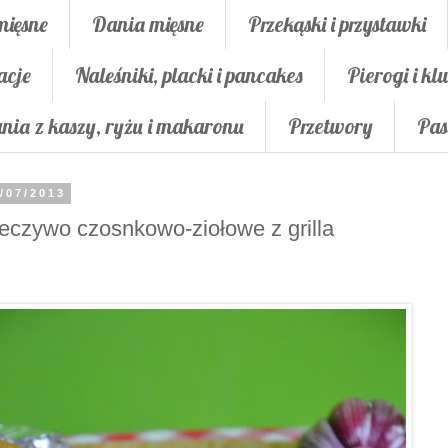
mięsne
Dania mięsne
Przekąski i przystawki
acje
Naleśniki, placki i pancakes
Pierogi i klu
nia z kaszy, ryżu i makaronu
Przetwory
Pas
/07/2013
eczywo czosnkowo-ziołowe z grilla