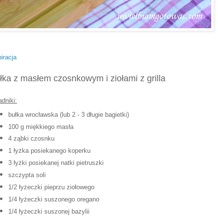
piracja
łka z masłem czosnkowym i ziołami z grilla
adniki:
bułka wrocławska (lub 2 - 3 długie bagietki)
100 g miękkiego masła
4 ząbki czosnku
1 łyżka posiekanego koperku
3 łyżki posiekanej natki pietruszki
szczypta soli
1/2 łyżeczki pieprzu ziołowego
1/4 łyżeczki suszonego oregano
1/4 łyżeczki suszonej bazylii