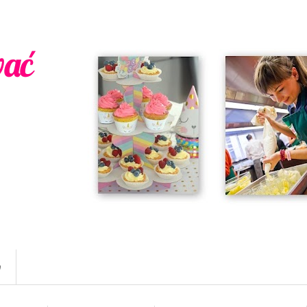
wać
w