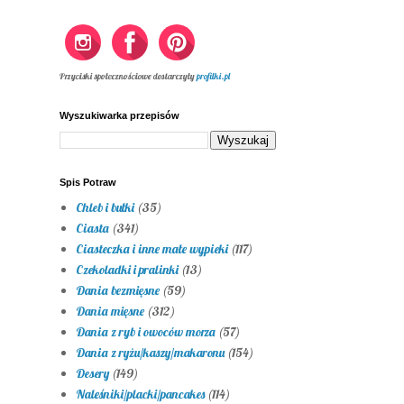
Przyciski społecznościowe dostarczyły
profilki.pl
Wyszukiwarka przepisów
Spis Potraw
Chleb i bułki
(35)
Ciasta
(341)
Ciasteczka i inne małe wypieki
(117)
Czekoladki i pralinki
(13)
Dania bezmięsne
(59)
Dania mięsne
(312)
Dania z ryb i owoców morza
(57)
Dania z ryżu/kaszy/makaronu
(154)
Desery
(149)
Naleśniki/placki/pancakes
(114)