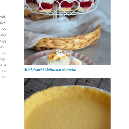
owe.
ąbki
m do
 aby
ruję
ek i
ę na
nego
kę w
Mini deserki Malinowa chmurka
m na
k do