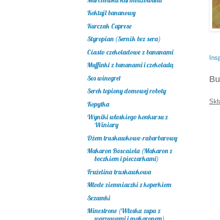
Koktajl bananowy
Kurczak Caprese
Styropian (Sernik bez sera)
Ciasto czekoladowe z bananami
Ins
Muffinki z bananami i czekoladą
Sos winegret
Bu
Serek topiony domowej roboty
Skł
Kopytka
Wyniki włoskiego konkursu z
Winiary
Dżem truskawkowo-rabarbarowy
Makaron Boscaiola (Makaron z
boczkiem i pieczarkami)
Frużelina truskawkowa
Młode ziemniaczki z koperkiem
Sezamki
Minestrone (Włoska zupa z
warzywami i makaronem)