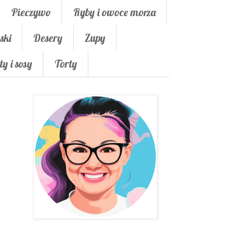
Pieczywo
Ryby i owoce morza
ski
Desery
Zupy
ty i sosy
Torty