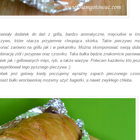
aniały dodatek do dań z grilla, bardzo aromatyczne, mięciutkie w śr
czywo, które otacza przyjemnie chrupiąca skórka. Takie pieczywo m
onać zarówno na grillu jak i w piekarniku. Można skomponować swoją ulub
binację ziół i przypraw oraz czosnku. Taka bułka będzie znakomicie pasowa
atek jak i grillowanych mięs, ryb, a także warzyw. Polecam każdemu kto jes
 wypróbował tego pysznego pieczywa :)
ebek jest gotowy kiedy poczujemy wyraźny zapach pieczonego czos
iast bułki wrocławskiej możemy użyć bagietki, a nawet zwykłego chleba.