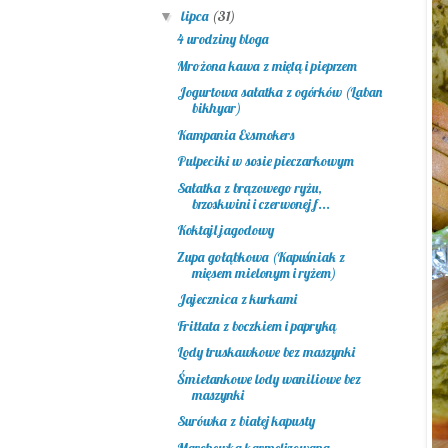
lipca
(31)
▼
4 urodziny bloga
Mrożona kawa z miętą i pieprzem
Jogurtowa sałatka z ogórków (Laban
bikhyar)
Kampania Exsmokers
Pulpeciki w sosie pieczarkowym
Sałatka z brązowego ryżu,
brzoskwini i czerwonej f...
Koktajl jagodowy
Zupa gołąbkowa (Kapuśniak z
mięsem mielonym i ryżem)
Jajecznica z kurkami
Frittata z boczkiem i papryką
Lody truskawkowe bez maszynki
Śmietankowe lody waniliowe bez
maszynki
Surówka z białej kapusty
Marchewka karmelizowana