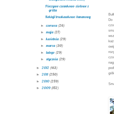
Pieczywo czosnkowo-ziołowe z
grilla
Buł
Koktajl truskawkowo-bananowy
Do 
czerwca
(26)
czo
►
sma
maja
(27)
►
wsz
kwietnia
(29)
►
każ
marca
(30)
►
owi
roz
lutego
(29)
►
czo
stycznia
(29)
►
nag
2012
(413)
►
pod
gri
2011
(250)
►
2010
(259)
►
Sma
2009
(152)
►