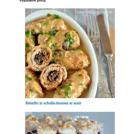
Popularne posty
Roladki ze schabu duszone w sosie