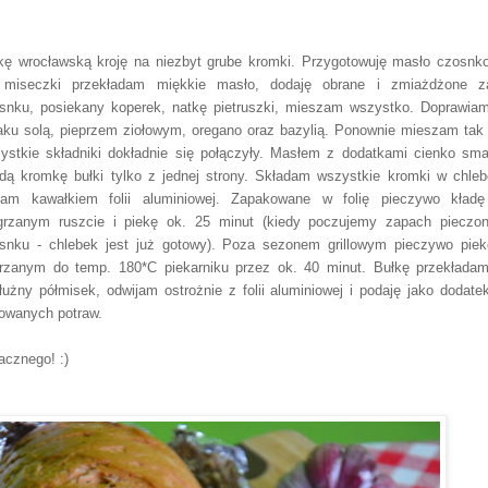
kę wrocławską kroję na niezbyt grube kromki. Przygotowuję masło czosnk
miseczki przekładam miękkie masło, dodaję obrane i zmiażdżone z
snku, posiekany koperek, natkę pietruszki, mieszam wszystko. Doprawia
ku solą, pieprzem ziołowym, oregano oraz bazylią. Ponownie mieszam tak
ystkie składniki dokładnie się połączyły. Masłem z dodatkami cienko sma
dą kromkę bułki tylko z jednej strony. Składam wszystkie kromki w chleb
jam kawałkiem folii aluminiowej. Zapakowane w folię pieczywo kład
grzanym ruszcie i piekę ok. 25 minut (kiedy poczujemy zapach pieczo
snku - chlebek jest już gotowy). Poza sezonem grillowym pieczywo pie
rzanym do temp. 180*C piekarniku przez ok. 40 minut. Bułkę przekłada
łużny półmisek, odwijam ostrożnie z folii aluminiowej i podaję jako dodate
llowanych potraw.
cznego! :)