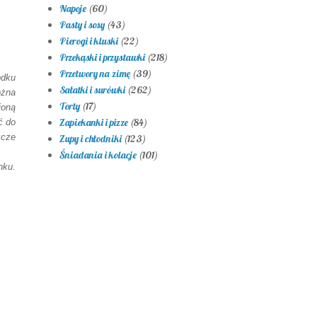
Napoje
(60)
Pasty i sosy
(43)
Pierogi i kluski
(22)
Przekąski i przystawki
(218)
Przetwory na zimę
(39)
odku
Sałatki i surówki
(262)
ożna
Torty
(17)
ioną
Zapiekanki i pizze
(84)
ć do
zcze
Zupy i chłodniki
(123)
Śniadania i kolacje
(101)
nku.