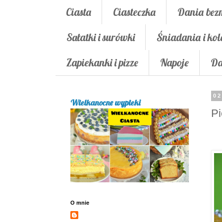
Ciasta
Ciasteczka
Dania bez
Sałatki i surówki
Śniadania i kol
Zapiekanki i pizze
Napoje
Da
02
Wielkanocne wypieki
Pi
O mnie