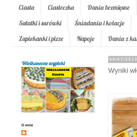
Ciasta
Ciasteczka
Dania bezmięsne
Sałatki i surówki
Śniadania i kolacje
Zapiekanki i pizze
Napoje
Dania z ka
09/07/201
Wielkanocne wypieki
Wyniki wł
O mnie