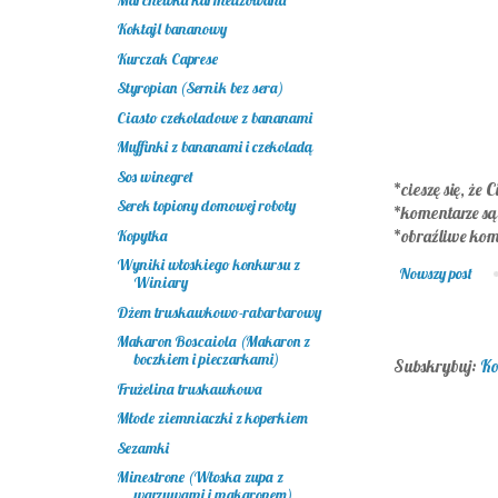
Koktajl bananowy
Kurczak Caprese
Styropian (Sernik bez sera)
Ciasto czekoladowe z bananami
Muffinki z bananami i czekoladą
Sos winegret
*cieszę się, że C
Serek topiony domowej roboty
*komentarze s
Kopytka
*obraźliwe kom
Wyniki włoskiego konkursu z
Nowszy post
Winiary
Dżem truskawkowo-rabarbarowy
Makaron Boscaiola (Makaron z
boczkiem i pieczarkami)
Subskrybuj:
Ko
Frużelina truskawkowa
Młode ziemniaczki z koperkiem
Sezamki
Minestrone (Włoska zupa z
warzywami i makaronem)