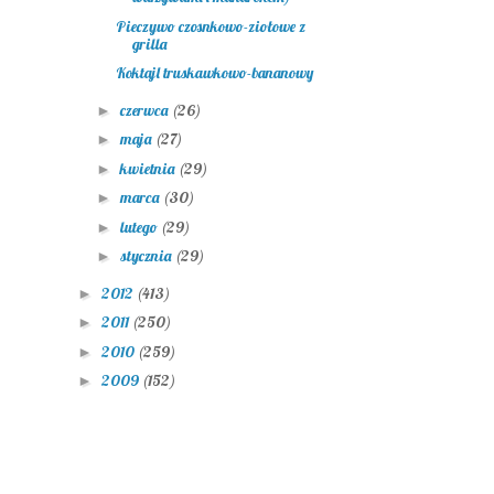
Pieczywo czosnkowo-ziołowe z
grilla
Koktajl truskawkowo-bananowy
czerwca
(26)
►
maja
(27)
►
kwietnia
(29)
►
marca
(30)
►
lutego
(29)
►
stycznia
(29)
►
2012
(413)
►
2011
(250)
►
2010
(259)
►
2009
(152)
►