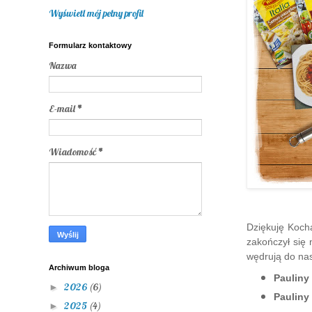
Wyświetl mój pełny profil
Formularz kontaktowy
Nazwa
E-mail
*
Wiadomość
*
Dziękuję Kocha
zakończył się 
wędrują do na
Archiwum bloga
Pauliny
2026
(6)
►
Pauliny
2025
(4)
►