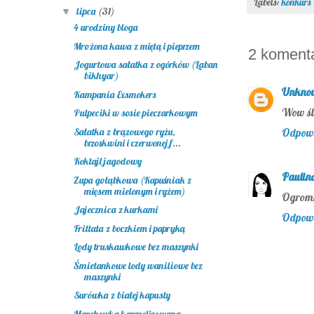
Labels:
konkurs
lipca
(31)
▼
4 urodziny bloga
Mrożona kawa z miętą i pieprzem
2 koment
Jogurtowa sałatka z ogórków (Laban
bikhyar)
Unkno
Kampania Exsmokers
Wow śli
Pulpeciki w sosie pieczarkowym
Sałatka z brązowego ryżu,
Odpow
brzoskwini i czerwonej f...
Koktajl jagodowy
Paulin
Zupa gołąbkowa (Kapuśniak z
mięsem mielonym i ryżem)
Ogromni
Jajecznica z kurkami
Odpow
Frittata z boczkiem i papryką
Lody truskawkowe bez maszynki
Śmietankowe lody waniliowe bez
maszynki
Surówka z białej kapusty
Marchewka karmelizowana