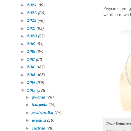
2024
(99)
►
Zwycięzcom gr
2023
(60)
►
wkrótce nowe k
2022
(46)
►
2021
(95)
►
2020
(27)
►
2019
(54)
►
2018
(64)
►
2017
(113)
►
2016
(137)
►
2015
(165)
►
2014
(179)
►
2013
(328)
▼
grudnia
(25)
►
listopada
(24)
►
października
(24)
►
września
(26)
►
Ilona Kuśmier
sierpnia
(28)
►