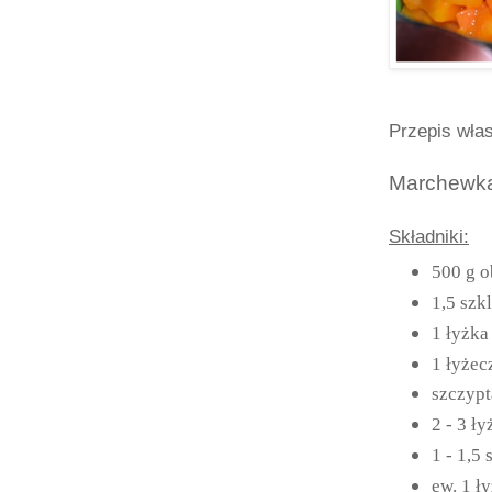
Przepis wła
Marchewka
Składniki:
500 g o
1,5 szk
1 łyżka
1 łyżec
szczypt
2 - 3 ły
1 - 1,5
ew. 1 ł