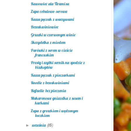
Kawowiec ala Tiramisu
Zupa cebulowo-serowa
Kasza pęczak z warzywami
Brzoskwiniowiec
Gruszki w czerwonym winie
Skrzydełka z miodem
Parówki z serem w cieście
francuskim
Prosty i szybki sernik na spodzie z
biszkoptów
Kasza pęczak z pieczarkami
Knedle z brzoskwiniami
Rafaello bez pieczenia
Makaronowe gniazdka z sosem i
kurkami
Zupa z groszkiem i wędzonym
boczkiem
września
(15)
►