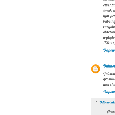
ewentu
smak w
tym pr
babci
rozgot
obserw
wylądo
(80+++)
Odpow
Unkno
Gotowa
groszk
marche
Odpow
Odpowiedz
Ano