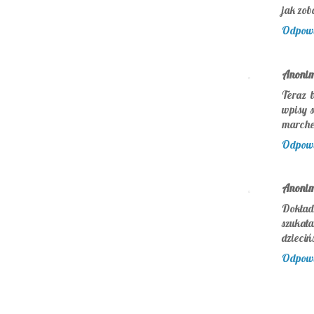
jak zob
Odpow
Anoni
Teraz b
wpisy s
marche
Odpow
Anoni
Dokład
szuka
dzieciń
Odpow