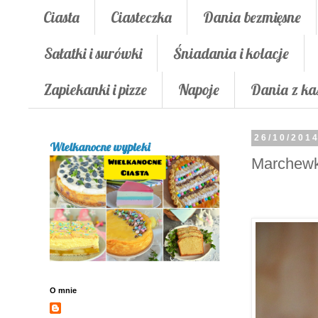
Ciasta
Ciasteczka
Dania bezmięsne
Sałatki i surówki
Śniadania i kolacje
Zapiekanki i pizze
Napoje
Dania z ka
26/10/201
Wielkanocne wypieki
Marchewk
O mnie