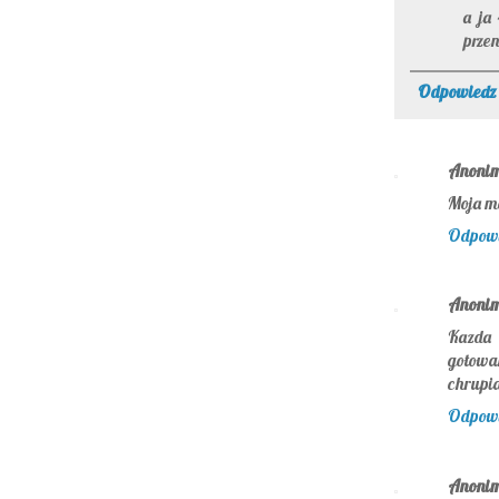
a ja
prze
Odpowiedz
Anoni
Moja ma
Odpow
Anoni
Kazd
gotowa
chrupia
Odpow
Anoni