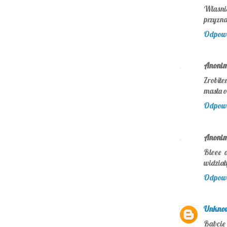
Wlasni
przyzna
Odpow
Anoni
Zrobiłe
masła o
Odpow
Anoni
Bleee 
widział
Odpow
Unkno
Babcie 