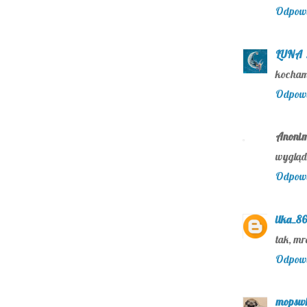
Odpow
LUNA
kocham
Odpow
Anoni
wygląda
Odpow
ilka_86
tak, mr
Odpow
mopsw