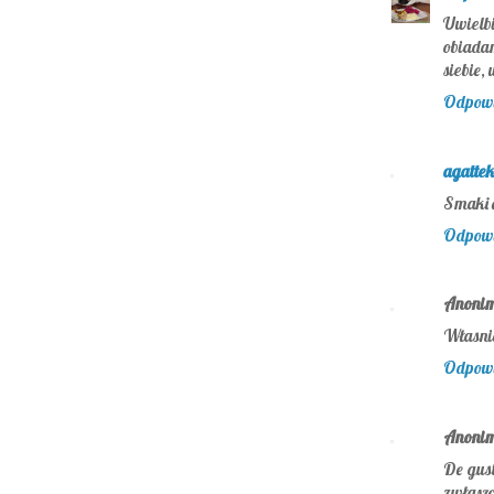
Uwielb
obiada
siebie,
Odpow
agatte
Smaki d
Odpow
Anoni
Własnie
Odpow
Anoni
De gust
zwłaszc