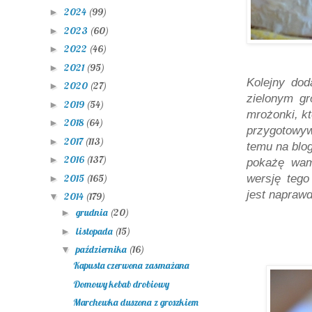
2024
(99)
►
2023
(60)
►
2022
(46)
►
2021
(95)
►
Kolejny do
2020
(27)
►
zielonym g
2019
(54)
►
mrożonki, kt
2018
(64)
►
przygotowyw
2017
(113)
►
temu na blog
2016
(137)
►
pokażę wam
2015
(165)
wersję tego
►
jest naprawd
2014
(179)
▼
grudnia
(20)
►
listopada
(15)
►
października
(16)
▼
Kapusta czerwona zasmażana
Domowy kebab drobiowy
Marchewka duszona z groszkiem