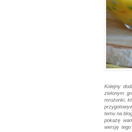
Kolejny do
zielonym g
mrożonki, kt
przygotowyw
temu na blog
pokażę wam
wersję tego