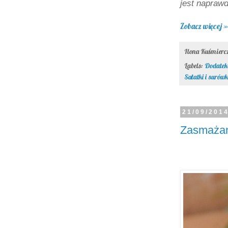
jest naprawd
Zobacz więcej »
Ilona Kuśmier
Labels:
Dodatek
Sałatki i surówk
21/09/201
Zasmażan