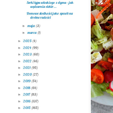
Serki typu włoskiego z dymu – jak
wędzarnia elektr...
Domowe słodkości jako sposób na
drobne radości
maja
(3)
►
marca
(1)
►
2025
(4)
►
2024
(99)
►
2023
(60)
►
2022
(46)
►
2021
(95)
►
2020
(27)
►
2019
(54)
►
2018
(64)
►
2017
(113)
►
2016
(137)
►
2015
(165)
►