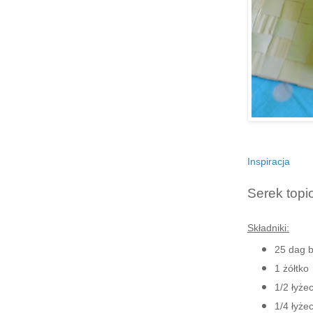
Inspiracja
Serek topi
Składniki:
25 dag b
1 żółtko
1/2 łyże
1/4 łyżec