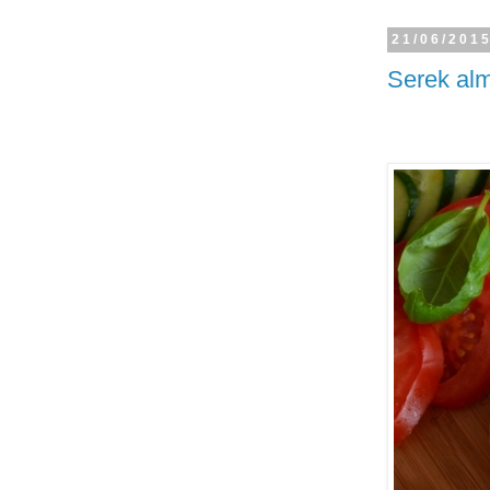
21/06/201
Serek alm