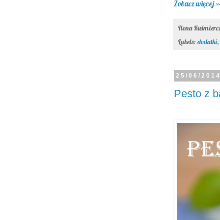
Zobacz więcej »
Ilona Kuśmier
Labels:
dodatki
25/06/201
Pesto z ba