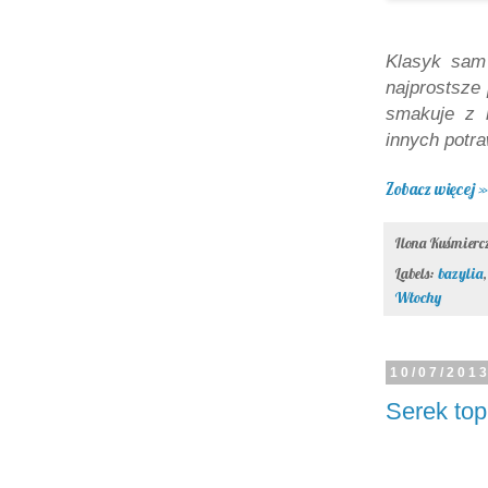
Klasyk sam 
najprostsze 
smakuje z 
innych potr
Zobacz więcej »
Ilona Kuśmier
Labels:
bazylia
Włochy
10/07/201
Serek top