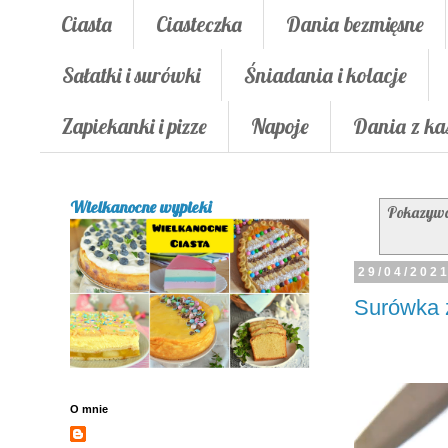
Ciasta
Ciasteczka
Dania bezmięsne
Sałatki i surówki
Śniadania i kolacje
Zapiekanki i pizze
Napoje
Dania z ka
Wielkanocne wypieki
Pokazywa
29/04/202
Surówka z
O mnie