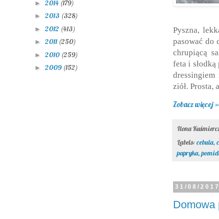
2014
(179)
►
2013
(328)
►
2012
(413)
►
Pyszna, lekk
pasować do d
2011
(250)
►
chrupiącą sa
2010
(259)
►
feta i słodk
2009
(152)
►
dressingiem
ziół. Prosta
Zobacz więcej »
Ilona Kuśmier
Labels:
cebula
,
papryka
,
pomido
31/08/201
Domowa p