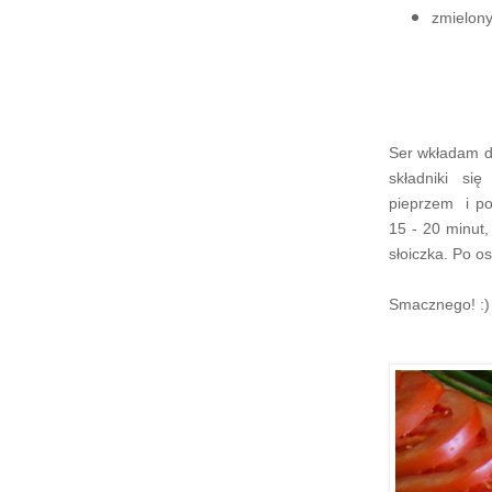
zmielony
Ser wkładam do
składniki si
pieprzem i po
15 - 20 minut
słoiczka. Po o
Smacznego! :