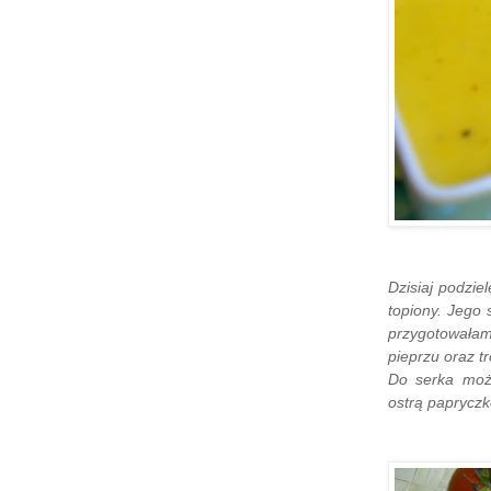
Dzisiaj podzi
topiony. Jego 
przygotowała
pieprzu oraz t
Do serka moż
ostrą papryczkę 