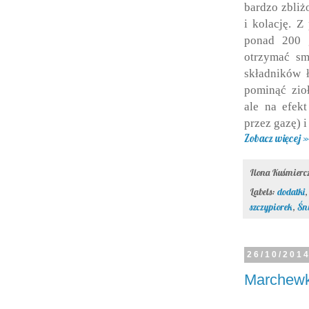
bardzo zbliż
i kolację. Z
ponad 200 
otrzymać sm
składników ł
pominąć zio
ale na efek
przez gazę) 
Zobacz więcej »
Ilona Kuśmier
Labels:
dodatki
szczypiorek
,
Śni
26/10/201
Marchewk