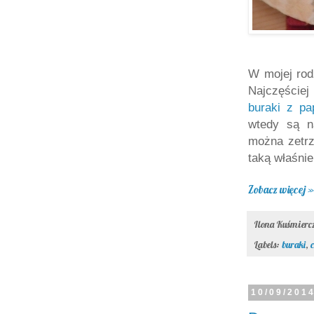
W mojej rod
Najczęściej
buraki z pa
wtedy są n
można zetrz
taką właśnie
Zobacz więcej »
Ilona Kuśmier
Labels:
buraki
,
10/09/201