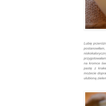
Lubię przeróż
postanowiłam, 
niskokaloryczn
przygotowała
na kromce św
pastę z krak
możecie dopr
ulubioną ziele