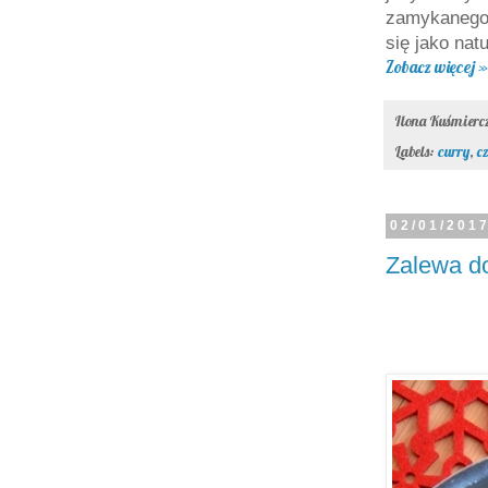
zamykanego
się jako na
Zobacz więcej »
Ilona Kuśmier
Labels:
curry
,
c
02/01/201
Zalewa do