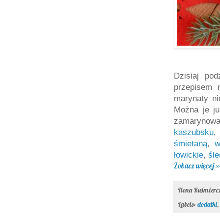
Dzisiaj po
przepisem 
marynaty ni
Można je ju
zamarynow
kaszubsku
śmietaną
,
w
łowickie
,
śle
Zobacz więcej »
Ilona Kuśmier
Labels:
dodatki