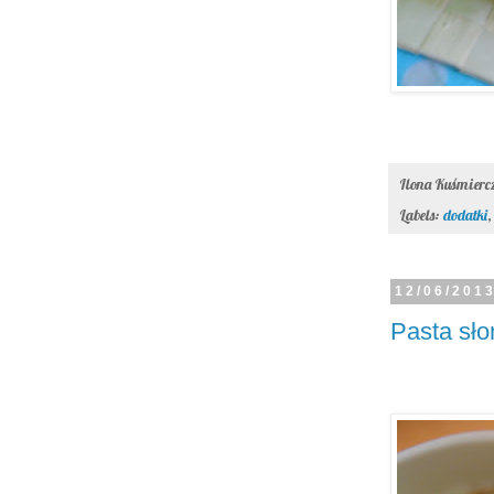
Ilona Kuśmier
Labels:
dodatki
12/06/201
Pasta sł