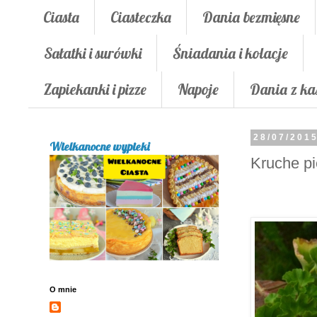
Ciasta
Ciasteczka
Dania bezmięsne
Sałatki i surówki
Śniadania i kolacje
Zapiekanki i pizze
Napoje
Dania z ka
28/07/201
Wielkanocne wypieki
Kruche pi
O mnie