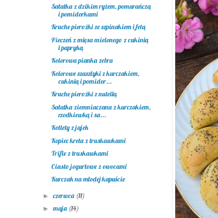
Sałatka z dzikim ryżem, pomarańczą
i pomidorkami
Kruche pierożki ze szpinakiem i fetą
Pieczeń z mięsa mielonego z cukinią
i papryką
Kolorowa pianka zebra
Kolorowe szaszłyki z kurczakiem,
cukinią i pomidor...
Kruche pierożki z nutellą
Sałatka ziemniaczana z kurczakiem,
rzodkiewką i sa...
Kotlety z jajek
Kopiec kreta z truskawkami
Trifle z truskawkami
Ciasto jogurtowe z owocami
Kurczak na młodej kapuście
czerwca
(11)
►
maja
(14)
►