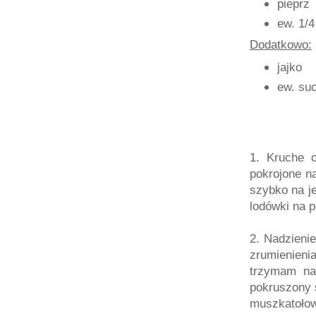
pieprz
ew. 1/4
Dodatkowo:
jajko
ew. su
1. Kruche 
pokrojone n
szybko na je
lodówki na p
2. Nadzieni
zrumienieni
trzymam na
pokruszony 
muszkatoło