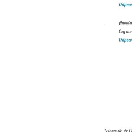
Odpow
Anoni
Czy mo
Odpow
*cieszę się, że C