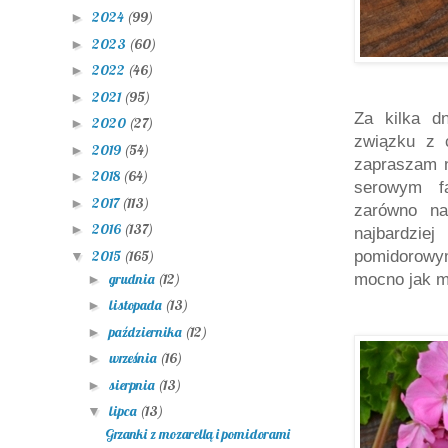
2024
(99)
►
2023
(60)
►
2022
(46)
►
2021
(95)
►
Za kilka d
2020
(27)
►
związku z 
2019
(54)
►
zapraszam n
2018
(64)
►
serowym fa
2017
(113)
►
zarówno na
2016
(137)
►
najbardzie
2015
(165)
pomidorow
▼
grudnia
(12)
mocno jak m
►
listopada
(13)
►
października
(12)
►
września
(16)
►
sierpnia
(13)
►
lipca
(13)
▼
Grzanki z mozarellą i pomidorami