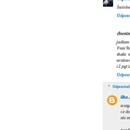
Świetne
Odpow
Anoni
jadlam 
Pani Il
skała 
uratowa
i 2 pyt
Odpow
Odpowiedz
ilka
wszys
co do
nie 
pozd