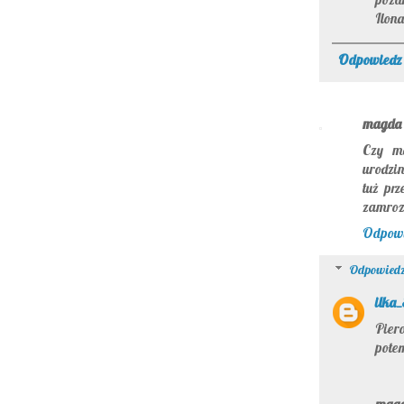
Ilona
Odpowiedz
magda
Czy mo
urodzin
tuż prz
zamrozi
Odpow
Odpowiedz
ilka
Piero
potem