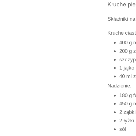
Kruche pie
Składniki na
Kruche ciast
400 g 
200 g 
szczypt
1 jajko
40 ml 
Nadzienie:
180 g f
450 g m
2 ząbk
2 łyżki 
sól