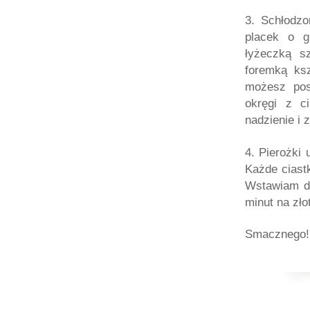
3. Schłodzo
placek o g
łyżeczką s
foremką ksz
możesz pos
okręgi z ci
nadzienie i 
4. Pierożki
Każde ciast
Wstawiam do
minut na złot
Smacznego! 