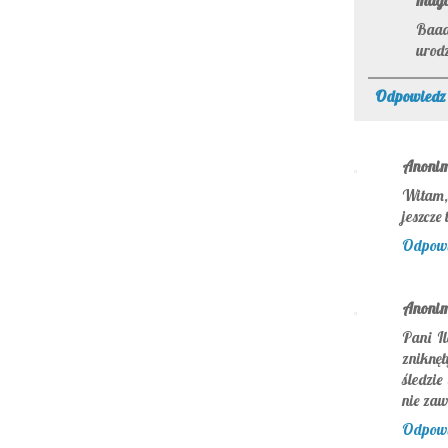
mag
Baaar
urodz
Odpowiedz
Anoni
Witam,w
jeszcze
Odpow
Anoni
Pani Il
zniknę
śledzie
nie zaw
Odpow