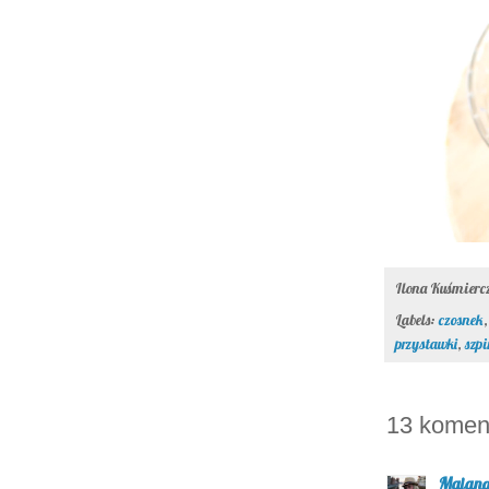
Ilona Kuśmier
Labels:
czosnek
przystawki
,
szp
13 komen
Majan