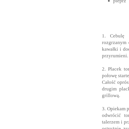
pieprz
1. Cebulę 
rozgrzanym o
kawałki i do
przyrumieni.
2. Placek to
połowę start
Całość oprós
drugim plac
grillową.
3. Opiekam p
odwrócić to
talerzem i p
ostrożnie z