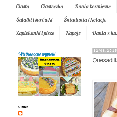
Ciasta
Ciasteczka
Dania bezmięsne
Sałatki i surówki
Śniadania i kolacje
Zapiekanki i pizze
Napoje
Dania z ka
12/08/201
Wielkanocne wypieki
Quesadill
O mnie