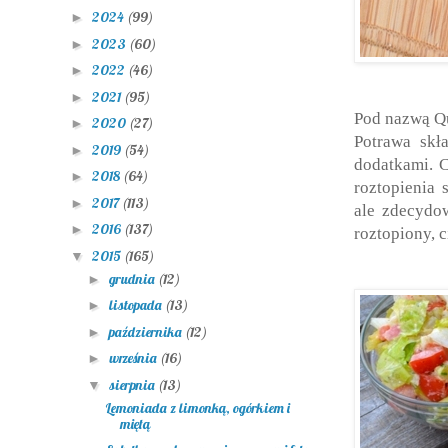
2024
(99)
►
2023
(60)
►
2022
(46)
►
2021
(95)
►
Pod nazwą Qu
2020
(27)
►
Potrawa skł
2019
(54)
►
dodatkami. C
2018
(64)
►
roztopienia 
2017
(113)
►
ale zdecydow
2016
(137)
►
roztopiony, 
2015
(165)
▼
grudnia
(12)
►
listopada
(13)
►
października
(12)
►
września
(16)
►
sierpnia
(13)
▼
Lemoniada z limonką, ogórkiem i
miętą