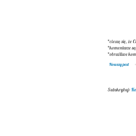
*cieszę się, że C
*komentarze s
*obraźliwe kom
Nowszy post
Subskrybuj:
Ko