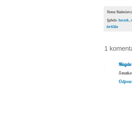
Ilona Kuśmier
Labels:
boczek
,
tortilla
1 komenta
Magda 
Smakow
Odpow