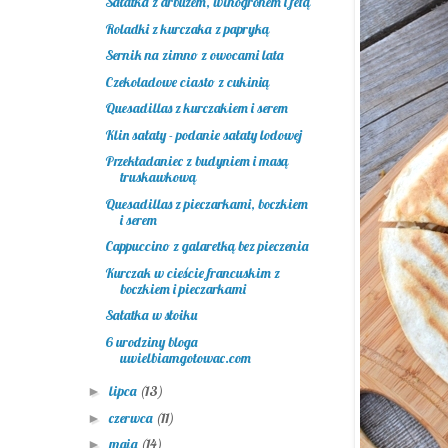
Sałatka z arbuzem, winogronem i fetą
Roladki z kurczaka z papryką
Sernik na zimno z owocami lata
Czekoladowe ciasto z cukinią
Quesadillas z kurczakiem i serem
Klin sałaty - podanie sałaty lodowej
Przekładaniec z budyniem i masą
truskawkową
Quesadillas z pieczarkami, boczkiem
i serem
Cappuccino z galaretką bez pieczenia
Kurczak w cieście francuskim z
boczkiem i pieczarkami
Sałatka w słoiku
6 urodziny bloga
uwielbiamgotowac.com
lipca
(13)
►
czerwca
(11)
►
maja
(14)
►