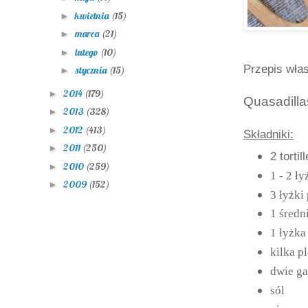
kwietnia
(15)
►
marca
(21)
►
lutego
(10)
►
Przepis wła
stycznia
(15)
►
2014
(179)
►
Quasadilla
2013
(328)
►
2012
(413)
►
Składniki:
2011
(250)
►
2 tortill
2010
(259)
►
1 - 2 ł
2009
(152)
►
3 łyżki
1 średn
1 łyżka
kilka p
dwie ga
sól