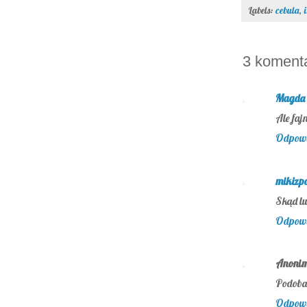
Labels:
cebula
,
3 koment
Magda 
Ale faj
Odpow
mikizp
Skąd lu
Odpow
Anoni
Podoba
Odpow