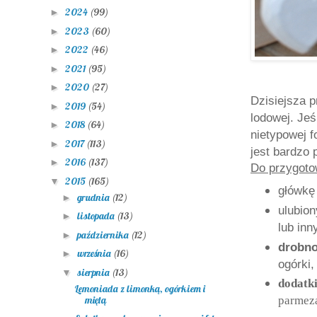
2024
(99)
►
2023
(60)
►
2022
(46)
►
2021
(95)
►
2020
(27)
►
Dzisiejsza p
2019
(54)
►
lodowej. Jeś
2018
(64)
►
nietypowej 
2017
(113)
►
jest bardzo 
2016
(137)
►
Do przygoto
2015
(165)
▼
główk
grudnia
(12)
►
ulubio
listopada
(13)
►
lub inn
października
(12)
►
drobno
września
(16)
►
ogórki,
sierpnia
(13)
▼
dodatk
Lemoniada z limonką, ogórkiem i
miętą
parmez