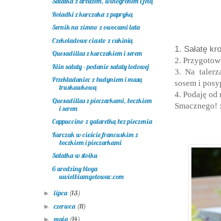
Sałatka z arbuzem, winogronem i fetą
Roladki z kurczaka z papryką
Sernik na zimno z owocami lata
Czekoladowe ciasto z cukinią
1. Sałatę kr
Quesadillas z kurczakiem i serem
2. Przygotow
Klin sałaty - podanie sałaty lodowej
3. Na taler
Przekładaniec z budyniem i masą
sosem i posy
truskawkową
4. Podaję od
Quesadillas z pieczarkami, boczkiem
Smacznego! 
i serem
Cappuccino z galaretką bez pieczenia
Kurczak w cieście francuskim z
boczkiem i pieczarkami
Sałatka w słoiku
6 urodziny bloga
uwielbiamgotowac.com
lipca
(13)
►
czerwca
(11)
►
maja
(14)
►