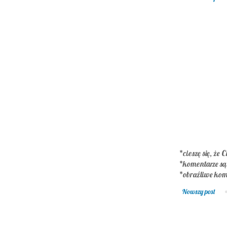
*cieszę się, że C
*komentarze s
*obraźliwe kom
Nowszy post