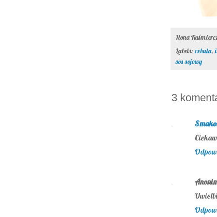
Ilona Kuśmier
Labels:
cebula
,
sos sojowy
3 koment
Smakoł
Ciekawy
Odpow
Anoni
Uwielbi
Odpow