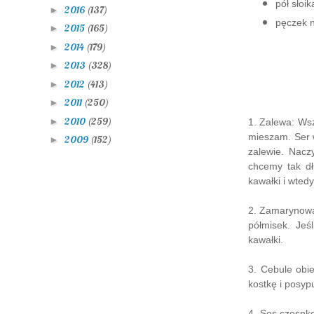
pół słoi
2016
(137)
►
pęczek n
2015
(165)
►
2014
(179)
►
2013
(328)
►
2012
(413)
►
2011
(250)
►
2010
(259)
►
1. Zalewa: Wsz
mieszam. Ser 
2009
(152)
►
zalewie. Nacz
chcemy tak d
kawałki i wted
2. Zamarynowa
półmisek. Jeś
kawałki.
3. Cebule obi
kostkę i posyp
4. Sos czosnk