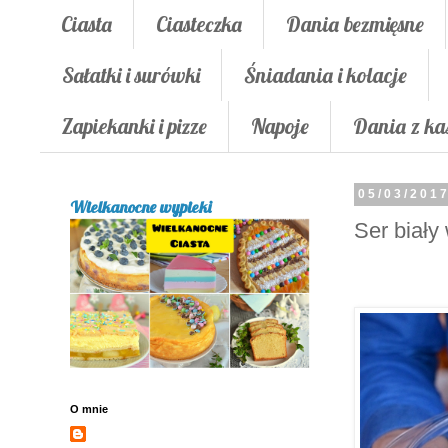
Ciasta
Ciasteczka
Dania bezmięsne
Sałatki i surówki
Śniadania i kolacje
Zapiekanki i pizze
Napoje
Dania z ka
05/03/201
Wielkanocne wypieki
Ser biały
O mnie