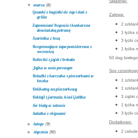
Składniki:
marca
(11)
▼
Grzanki z bagietki do zup i dań z
Zalewa:
grilla
2 szklan
Zapomniani Bogowie i konkurs na
słowiańską potrawę
1 łyżka s
Szarlotka z bezą
3 łyżki 
Rozgrzewająca zupa pomidorowa z
1 łyżka 
soczewicą
50 dag białeg
Kotleciki z jajek i brokuła
Jajka w sosie porowym
Sos czosnkowy
Roladki z kurczaka z pieczarkami w
1 szkla
boczku
1 szkla
Delikatny sos pieczarkowy
3 ząbki 
Koktajl z jarmużu, kiwi i jabłka
1 łyżka 
Ser biały w zalewie
3 łyżki 
Sałatka z chipsami
Dodatkowo:
lutego
(9)
►
2 cebule
stycznia
(10)
►