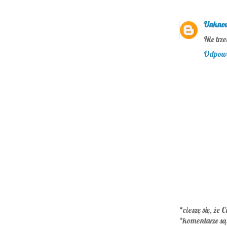
Unkno
Nie trz
Odpow
*cieszę się, że C
*komentarze s