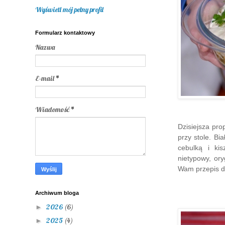
Wyświetl mój pełny profil
Formularz kontaktowy
Nazwa
E-mail
*
Wiadomość
*
Dzisiejsza pro
przy stole. Bi
cebulką i k
nietypowy, or
Wam przepis d
Archiwum bloga
2026
(6)
►
2025
(4)
►