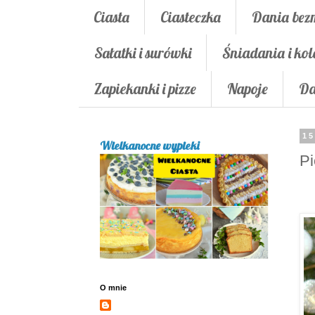
Ciasta
Ciasteczka
Dania bez
Sałatki i surówki
Śniadania i kol
Zapiekanki i pizze
Napoje
Da
15
Wielkanocne wypieki
Pi
O mnie