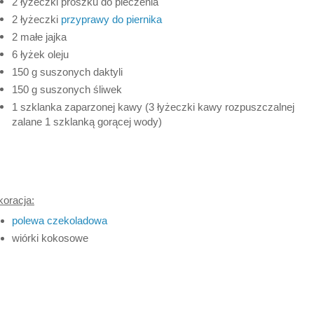
2 łyżeczki proszku do pieczenia
2 łyżeczki
przyprawy do piernika
2 małe jajka
6 łyżek oleju
150 g suszonych daktyli
150 g suszonych śliwek
1 szklanka zaparzonej kawy (3 łyżeczki kawy rozpuszczalnej
zalane 1 szklanką gorącej wody)
oracja:
polewa czekoladowa
wiórki kokosowe