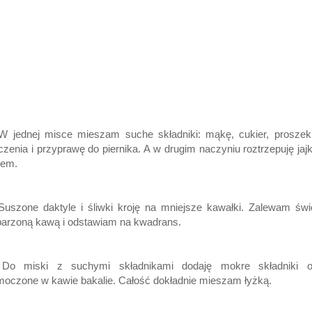
 W jednej misce mieszam suche składniki: mąkę, cukier, proszek
czenia i przyprawę do piernika. A w drugim naczyniu roztrzepuję jaj
jem.
Suszone daktyle i śliwki kroję na mniejsze kawałki. Zalewam św
arzoną kawą i odstawiam na kwadrans.
 Do miski z suchymi składnikami dodaję mokre składniki o
oczone w kawie bakalie. Całość dokładnie mieszam łyżką.