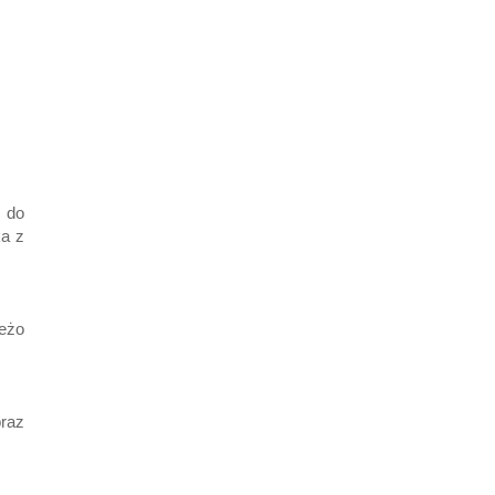
 do
ka z
ieżo
raz