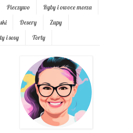
Pieczywo
Ryby i owoce morza
ski
Desery
Zupy
ty i sosy
Torty