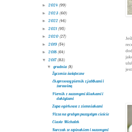
2024
(99)
►
2023
(60)
►
2022
(46)
►
2021
(95)
►
2020
(27)
►
Jeś
2019
(54)
►
rec
dod
2018
(64)
►
ja
2017
(113)
▼
ulu
grudnia
(8)
▼
jes
Życzenia świąteczne
Ekspresowy piernik z jabłkami i
żurawiną
Piernik z suszonymi śliwkami i
daktylami
Zupa ogórkowa z ziemniakami
Pizza na grubym puszystym cieście
Ciasto Michałek
Kurczak ze szpinakiem i suszonymi