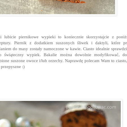
li lubicie piernikowe wypieki to koniecznie skorzystajcie z poniż
eptury. Piernik z dodatkiem suszonych śliwek i daktyli, które p
aniem do masy zostały namoczone w kawie. Ciasto idealnie sprawdzi
ko świąteczny wypiek. Bakalie można dowolnie modyfikować, do
bione suszone owoce i/lub orzechy. Naprawdę polecam Wam to ciasto
t przepyszne :)