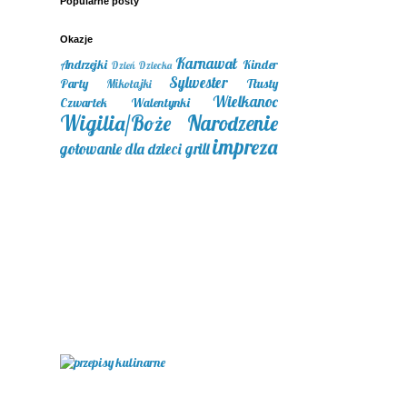
Popularne posty
Okazje
Karnawał
Andrzejki
Kinder
Dzień Dziecka
Sylwester
Party
Tłusty
Mikołajki
Wielkanoc
Czwartek
Walentynki
Wigilia/Boże Narodzenie
impreza
gotowanie dla dzieci
grill