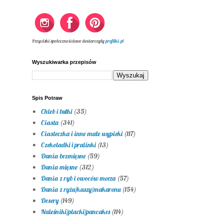
Przyciski społecznościowe dostarczyły
profilki.pl
Wyszukiwarka przepisów
Spis Potraw
Chleb i bułki
(35)
Ciasta
(341)
Ciasteczka i inne małe wypieki
(117)
Czekoladki i pralinki
(13)
Dania bezmięsne
(59)
Dania mięsne
(312)
Dania z ryb i owoców morza
(57)
Dania z ryżu/kaszy/makaronu
(154)
Desery
(149)
Naleśniki/placki/pancakes
(114)