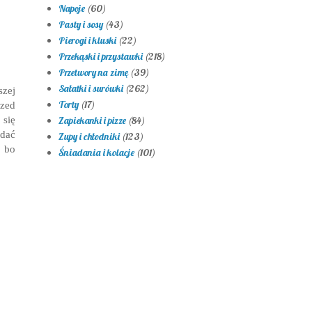
Napoje
(60)
Pasty i sosy
(43)
Pierogi i kluski
(22)
Przekąski i przystawki
(218)
Przetwory na zimę
(39)
Sałatki i surówki
(262)
szej
Torty
(17)
rzed
 się
Zapiekanki i pizze
(84)
dać
Zupy i chłodniki
(123)
, bo
Śniadania i kolacje
(101)