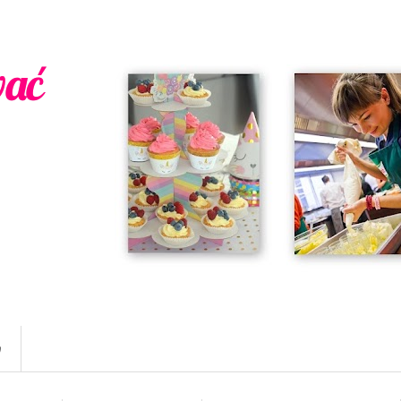
wać
w