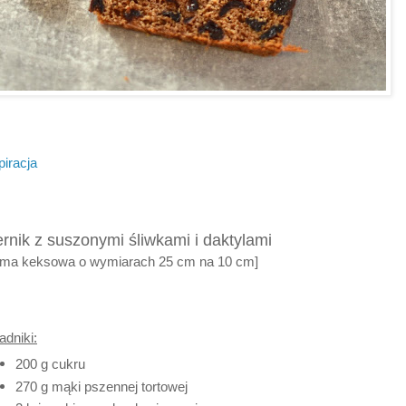
piracja
ernik z suszonymi śliwkami i daktylami
rma keksowa o wymiarach 25 cm na 10 cm]
adniki:
200 g cukru
270 g mąki pszennej tortowej