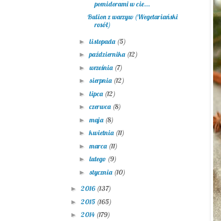
pomidorami w cie...
Bulion z warzyw (Wegetariański
rosół)
listopada
(5)
►
października
(12)
►
września
(7)
►
sierpnia
(12)
►
lipca
(12)
►
czerwca
(8)
►
maja
(8)
►
kwietnia
(11)
►
marca
(11)
►
lutego
(9)
►
stycznia
(10)
►
2016
(137)
►
2015
(165)
►
2014
(179)
►