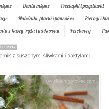
mięsne
Dania mięsne
Przekąski i przystawki
acje
Naleśniki, placki i pancakes
Pierogi i klu
nia z kaszy, ryżu i makaronu
Przetwory
Pas
/12/2017
ernik z suszonymi śliwkami i daktylami