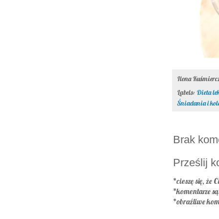
Ilona Kuśmier
Labels:
Dieta le
Śniadania i kol
Brak kom
Prześlij 
*cieszę się, że C
*komentarze s
*obraźliwe kom