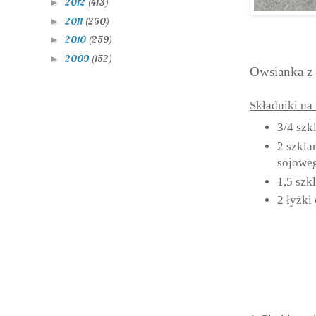
2012
(413)
►
2011
(250)
►
2010
(259)
►
2009
(152)
►
Owsianka z
Składniki na 
3/4 szk
2 szkla
sojowe
1,5 szk
2 łyżki