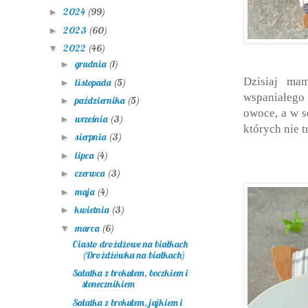
2024
(99)
►
2023
(60)
►
2022
(46)
▼
grudnia
(1)
►
Dzisiaj ma
listopada
(5)
►
wspaniałego
października
(5)
►
owoce, a w s
września
(3)
►
których nie 
sierpnia
(3)
►
lipca
(4)
►
czerwca
(3)
►
maja
(4)
►
kwietnia
(3)
►
marca
(6)
▼
Ciasto drożdżowe na białkach
(Drożdżówka na białkach)
Sałatka z brokułem, boczkiem i
słonecznikiem
Sałatka z brokułem, jajkiem i