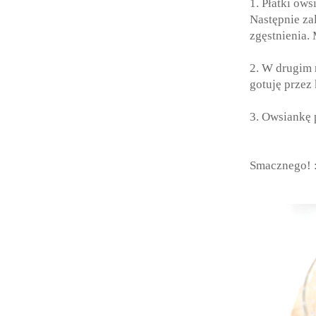
1. Płatki ow
Następnie za
zgęstnienia.
2. W drugim 
gotuję przez 
3. Owsiankę
Smacznego! 