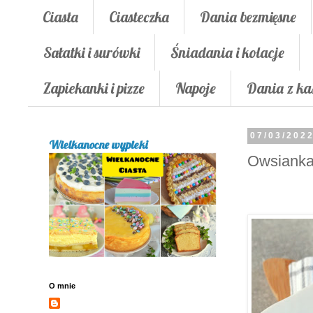
Ciasta
Ciasteczka
Dania bezmięsne
Sałatki i surówki
Śniadania i kolacje
Zapiekanki i pizze
Napoje
Dania z ka
07/03/202
Wielkanocne wypieki
Owsianka
O mnie