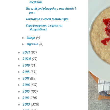
boczkiem
Kurczak pod pierzynką z marchewki i
pora
Owsianka z sosem malinowym
Zupa jarzynowa z ryżem na
skrzydełkach
lutego
(4)
►
stycznia
(5)
►
2021
(95)
►
2020
(27)
►
2019
(54)
►
2018
(64)
►
2017
(113)
►
2016
(137)
►
2015
(165)
►
2014
(179)
►
2013
(328)
►