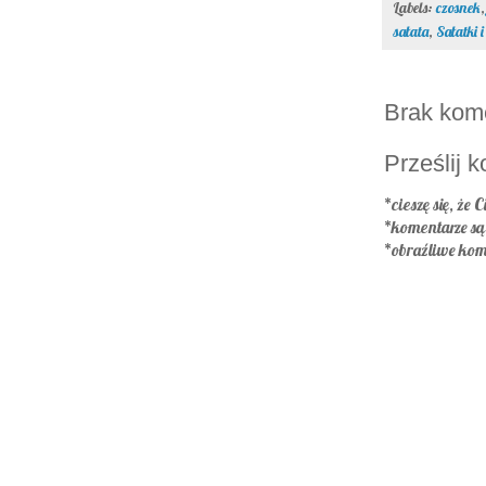
Labels:
czosnek
sałata
,
Sałatki 
Brak kom
Prześlij 
*cieszę się, że C
*komentarze s
*obraźliwe kom