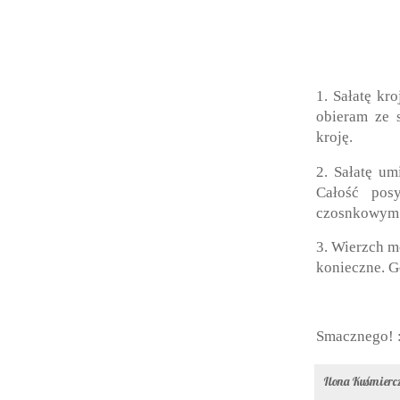
1. Sałatę kr
obieram ze 
kroję.
2. Sałatę u
Całość pos
czosnkowym
3. Wierzch m
konieczne. G
Smacznego! 
Ilona Kuśmier