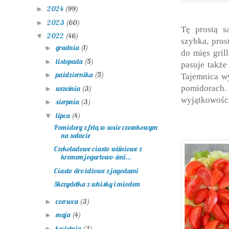
2024
(99)
►
2023
(60)
►
Tę prostą s
2022
(46)
▼
szybka, pros
grudnia
(1)
►
do mięs gril
listopada
(5)
►
pasuje także
października
(5)
►
Tajemnica wy
pomidorach.
września
(3)
►
wyjątkowości
sierpnia
(3)
►
lipca
(4)
▼
Pomidory z fetą w sosie czosnkowym
na sałacie
Czekoladowe ciasto wiśniowe z
kremem jogurtowo-śmi...
Ciasto drożdżowe z jagodami
Skrzydełka z whisky i miodem
czerwca
(3)
►
maja
(4)
►
kwietnia
(3)
►