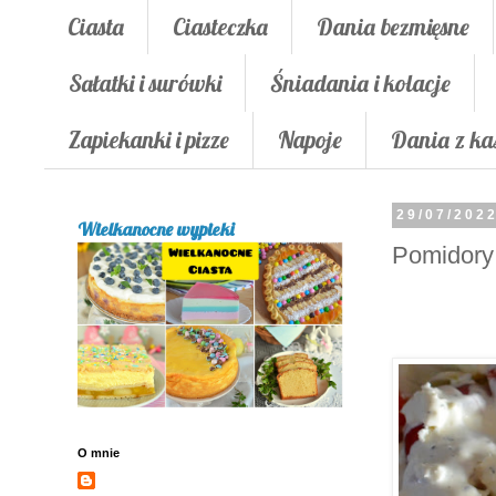
Ciasta
Ciasteczka
Dania bezmięsne
Sałatki i surówki
Śniadania i kolacje
Zapiekanki i pizze
Napoje
Dania z ka
29/07/202
Wielkanocne wypieki
Pomidory 
O mnie