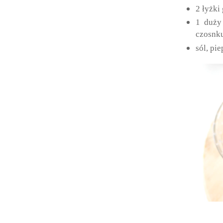
2 łyżki
1 duży 
czosnk
sól, pie