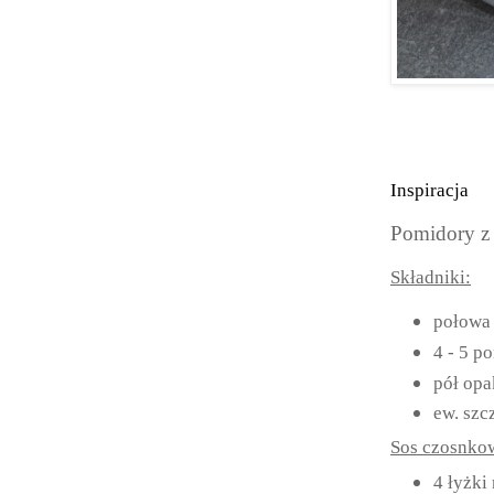
Inspiracja
Pomidory z 
Składniki:
połowa 
4 - 5 p
pół opa
ew. szc
Sos czosnko
4 łyżki