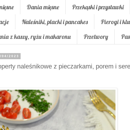
mięsne
Dania mięsne
Przekąski i przystawki
acje
Naleśniki, placki i pancakes
Pierogi i klu
nia z kaszy, ryżu i makaronu
Przetwory
Pas
/04/2023
perty naleśnikowe z pieczarkami, porem i ser