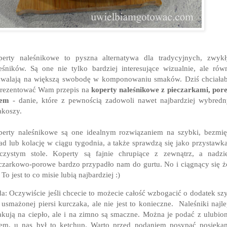
erty naleśnikowe to pyszna alternatywa dla tradycyjnych, zwyk
eśników. Są one nie tylko bardziej interesujące wizualnie, ale rów
zwalają na większą swobodę w komponowaniu smaków. Dziś chciała
rezentować Wam przepis na
koperty naleśnikowe z pieczarkami, por
rem
- danie, które z pewnością zadowoli nawet najbardziej wybred
koszy.
erty naleśnikowe są one idealnym rozwiązaniem na szybki, bezmi
ad lub kolację w ciągu tygodnia, a także sprawdzą się jako przystawk
czystym stole. Koperty są fajnie chrupiące z zewnątrz, a nadzi
czarkowo-porowe bardzo przypadło nam do gurtu. No i ciągnący się ż
. To jest to co misie lubią najbardziej :)
a: Oczywiście jeśli chcecie to możecie całość wzbogacić o dodatek sz
 usmażonej piersi kurczaka, ale nie jest to konieczne. Naleśniki najle
kują na ciepło, ale i na zimno są smaczne. Można je podać z ulubi
em, u nas był to ketchup. Warto przed podaniem posypać posiek