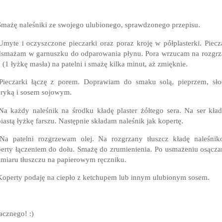
Smażę naleśniki ze swojego ulubionego, sprawdzonego przepisu.
Umyte i oczyszczone pieczarki oraz poraz kroję w półplasterki. Piecz
smażam w garnuszku do odparowania płynu. Pora wrzucam na rozgr
j (1 łyżkę masła) na patelni i smażę kilka minut, aż zmięknie.
Pieczarki łączę z porem. Doprawiam do smaku solą, pieprzem, sł
ryką i sosem sojowym.
Na każdy naleśnik na środku kładę plaster żółtego sera. Na ser kła
iastą łyżkę farszu. Następnie składam naleśnik jak kopertę.
Na patelni rozgrzewam olej. Na rozgrzany tłuszcz kładę naleśni
erty łączeniem do dołu. Smażę do zrumienienia. Po usmażeniu osącz
miaru tłuszczu na papierowym ręczniku.
Koperty podaję na ciepło z ketchupem lub innym ulubionym sosem.
cznego! :)