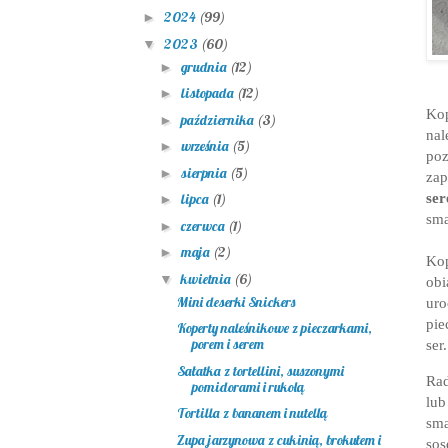
2024
(99)
►
2023
(60)
▼
grudnia
(12)
►
listopada
(12)
►
Kop
października
(3)
►
nal
września
(5)
►
po
sierpnia
(5)
►
zap
se
lipca
(1)
►
sma
czerwca
(1)
►
maja
(2)
►
Kop
kwietnia
(6)
▼
obi
Mini deserki Snickers
uro
pie
Koperty naleśnikowe z pieczarkami,
porem i serem
ser
Sałatka z tortellini, suszonymi
Rad
pomidorami i rukolą
lub
Tortilla z bananem i nutellą
sma
Zupa jarzynowa z cukinią, brokułem i
sos