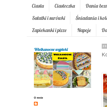
Ciasta
Ciasteczka
Dania bez
Sałatki i surówki
Śniadania i kol
Zapiekanki i pizze
Napoje
Da
20
Wielkanocne wypieki
Ko
O mnie