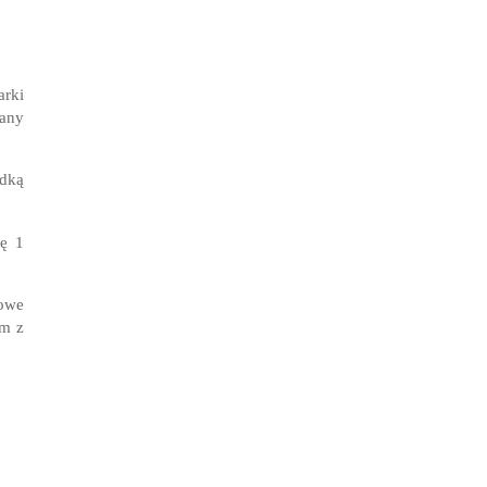
arki
zany
odką
dę 1
kowe
am z