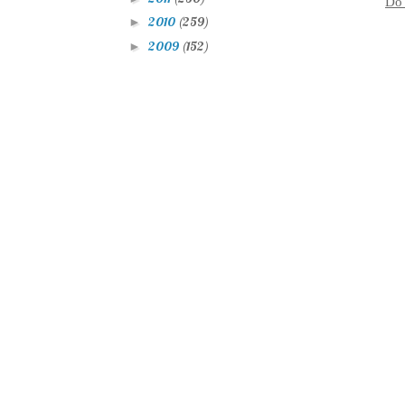
Do 
2010
(259)
►
2009
(152)
►