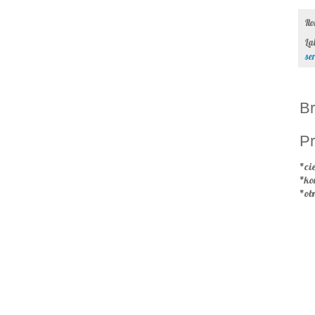
Il
La
ser
Br
Pr
*cie
*ko
*ob