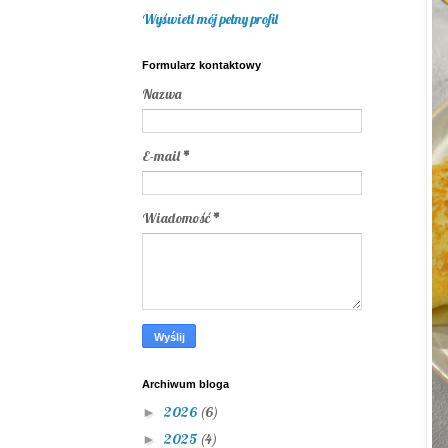
Wyświetl mój pełny profil
Formularz kontaktowy
Nazwa
E-mail
*
Wiadomość
*
Archiwum bloga
2026
(6)
►
2025
(4)
►