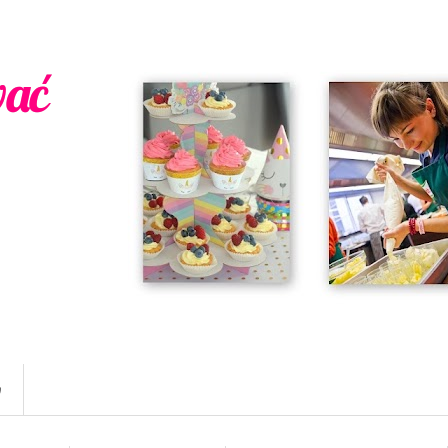
wać
w