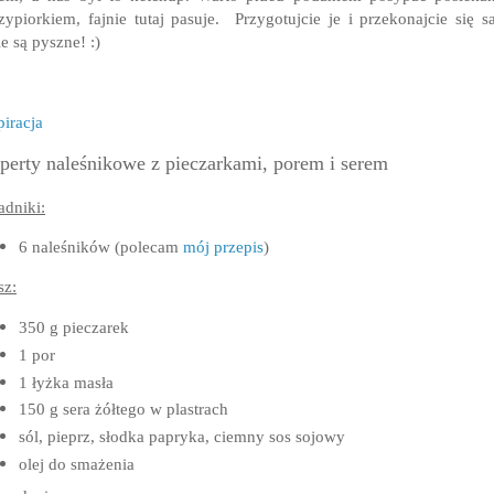
zypiorkiem, fajnie tutaj pasuje.
Przygotujcie je i przekonajcie się s
ie są pyszne! :)
piracja
perty naleśnikowe z pieczarkami, porem i serem
adniki:
6 naleśników (polecam
mój przepis
)
sz:
350 g pieczarek
1 por
1 łyżka masła
150 g sera żółtego w plastrach
sól, pieprz, słodka papryka, ciemny sos sojowy
olej do smażenia