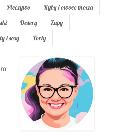
Pieczywo
Ryby i owoce morza
ski
Desery
Zupy
ty i sosy
Torty
em