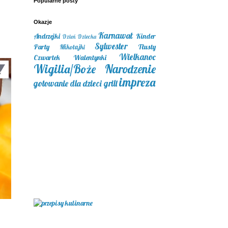
Popularne posty
Okazje
Karnawał
Andrzejki
Kinder
Dzień Dziecka
Sylwester
Party
Tłusty
Mikołajki
Wielkanoc
Czwartek
Walentynki
Wigilia/Boże Narodzenie
impreza
gotowanie dla dzieci
grill