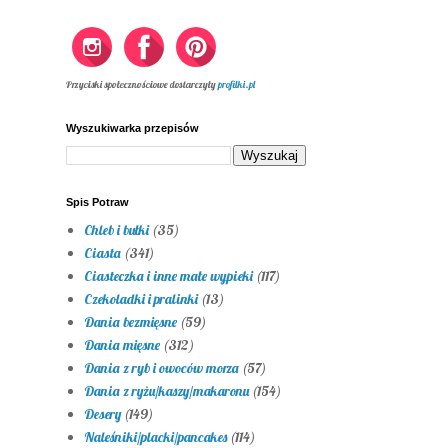
Przyciski społecznościowe dostarczyły
profilki.pl
Wyszukiwarka przepisów
Spis Potraw
Chleb i bułki
(35)
Ciasta
(341)
Ciasteczka i inne małe wypieki
(117)
Czekoladki i pralinki
(13)
Dania bezmięsne
(59)
Dania mięsne
(312)
Dania z ryb i owoców morza
(57)
Dania z ryżu/kaszy/makaronu
(154)
Desery
(149)
Naleśniki/placki/pancakes
(114)