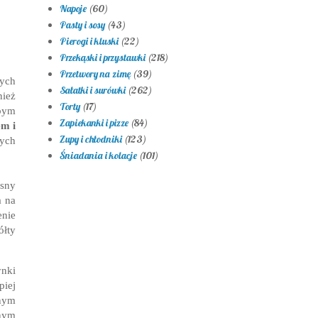
Napoje
(60)
Pasty i sosy
(43)
Pierogi i kluski
(22)
Przekąski i przystawki
(218)
Przetwory na zimę
(39)
łych
Sałatki i surówki
(262)
nież
Torty
(17)
bym
Zapiekanki i pizze
(84)
em i
Zupy i chłodniki
(123)
nych
Śniadania i kolacje
(101)
ęsny
a na
enie
ółty
ynki
piej
onym
anym