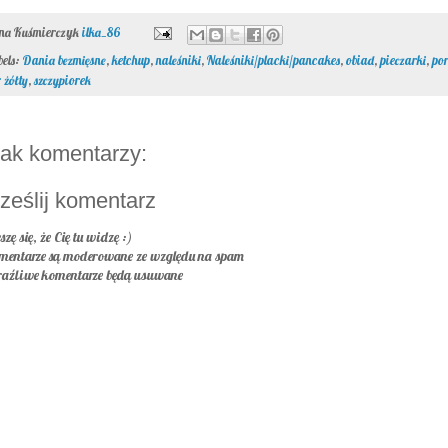
ona Kuśmierczyk
ilka_86
bels:
Dania bezmięsne
,
ketchup
,
naleśniki
,
Naleśniki/placki/pancakes
,
obiad
,
pieczarki
,
po
 żółty
,
szczypiorek
ak komentarzy:
ześlij komentarz
szę się, że Cię tu widzę :)
mentarze są moderowane ze względu na spam
raźliwe komentarze będą usuwane