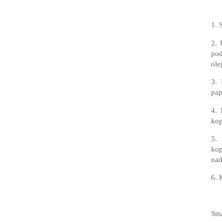
1. 
2. 
pod
ole
3. 
pap
4. 
kop
5. 
kop
nad
6. 
Sma