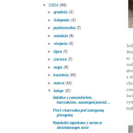
2024
(99)
▼
grudnia
(3)
►
listopada
(3)
►
października
(7)
►
września
(8)
►
sierpnia
(6)
►
Jeś
lipca
(7)
►
Was
to 
czerwca
(7)
►
rod
maja
(11)
►
dos
kwietnia
(10)
►
z d
marca
(13)
chr
►
cam
lutego
(12)
▼
świ
Sałatka z camembertem,
cy
kurczakiem, suszonymi pomid...
naj
Pierś z kurczaka pod warzywną
pierzynką
Naleśniki zapiekane z serem w
śmietanowym sosie