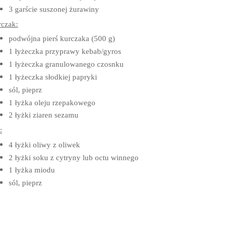
3 garście suszonej żurawiny
czak:
podwójna pierś kurczaka (500 g)
1 łyżeczka przyprawy kebab/gyros
1 łyżeczka granulowanego czosnku
1 łyżeczka słodkiej papryki
sól, pieprz
1 łyżka oleju rzepakowego
2 łyżki ziaren sezamu
:
4 łyżki oliwy z oliwek
2 łyżki soku z cytryny lub octu winnego
1 łyżka miodu
sól, pieprz