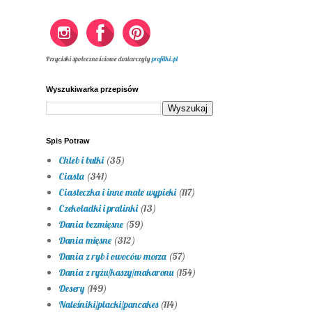
Przyciski społecznościowe dostarczyły
profilki.pl
Wyszukiwarka przepisów
Spis Potraw
Chleb i bułki
(35)
Ciasta
(341)
Ciasteczka i inne małe wypieki
(117)
Czekoladki i pralinki
(13)
Dania bezmięsne
(59)
Dania mięsne
(312)
Dania z ryb i owoców morza
(57)
Dania z ryżu/kaszy/makaronu
(154)
Desery
(149)
Naleśniki/placki/pancakes
(114)