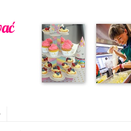
wać
w