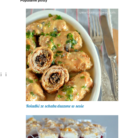
Popularne posty
i i
Roladki ze schabu duszone w sosie