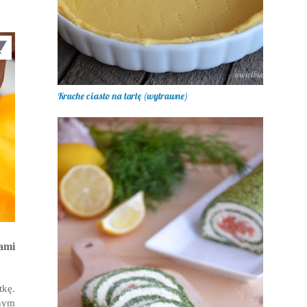
Kruche ciasto na tartę (wytrawne)
ami
tkę.
anym