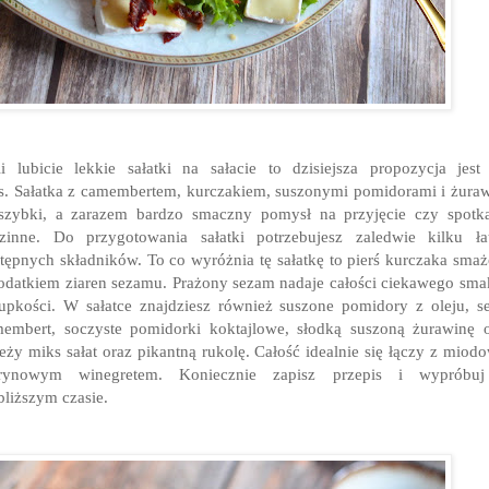
li lubicie lekkie sałatki na sałacie to dzisiejsza propozycja jest
. Sałatka z camembertem, kurczakiem, suszonymi pomidorami i żura
szybki, a zarazem bardzo smaczny pomysł na przyjęcie czy spotk
zinne. Do przygotowania sałatki potrzebujesz zaledwie kilku ł
tępnych składników. To co wyróżnia tę sałatkę to pierś kurczaka sma
odatkiem ziaren sezamu. Prażony sezam nadaje całości ciekawego sma
upkości. W sałatce znajdziesz również suszone pomidory z oleju, s
embert, soczyste pomidorki koktajlowe, słodką suszoną żurawinę 
eży miks sałat oraz pikantną rukolę. Całość idealnie się łączy z miod
trynowym winegretem. Koniecznie zapisz przepis i wypróbu
bliższym czasie.