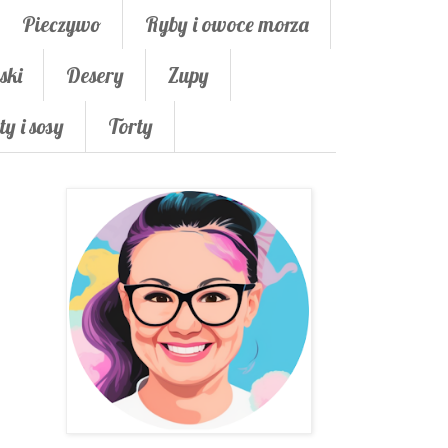
Pieczywo
Ryby i owoce morza
ski
Desery
Zupy
ty i sosy
Torty
i