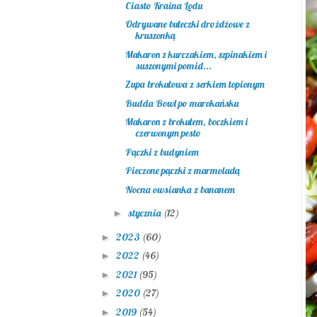
Ciasto Kraina Lodu
Odrywane bułeczki drożdżowe z
kruszonką
Makaron z kurczakiem, szpinakiem i
suszonymi pomid...
Zupa brokułowa z serkiem topionym
Budda Bowl po marokańsku
Makaron z brokułem, boczkiem i
czerwonym pesto
Pączki z budyniem
Pieczone pączki z marmoladą
Nocna owsianka z bananem
stycznia
(12)
►
2023
(60)
►
2022
(46)
►
2021
(95)
►
2020
(27)
►
2019
(54)
►