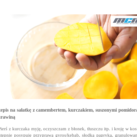
epis na s
ałatkę z camembertem, kurczakiem, suszonymi pomidor
żurawiną
Pierś z kurczaka myję, oczyszczam z błonek, tłuszczu itp. i kroję w kos
tępnie posypuję przyprawą gyros/kebab, słodką papryką, granulow