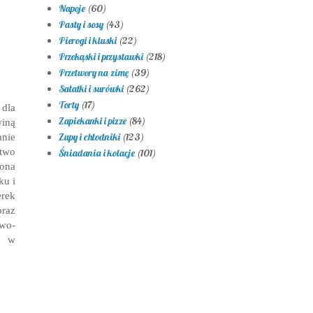
Napoje
(60)
Pasty i sosy
(43)
Pierogi i kluski
(22)
Przekąski i przystawki
(218)
Przetwory na zimę
(39)
Sałatki i surówki
(262)
Torty
(17)
 dla
Zapiekanki i pizze
(84)
winą
anie
Zupy i chłodniki
(123)
atwo
Śniadania i kolacje
(101)
żona
ku i
erek
oraz
owo-
j w