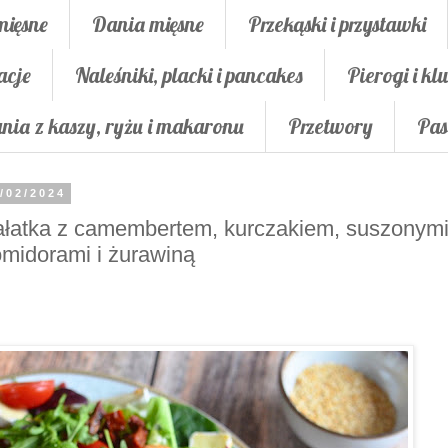
mięsne
Dania mięsne
Przekąski i przystawki
acje
Naleśniki, placki i pancakes
Pierogi i klu
nia z kaszy, ryżu i makaronu
Przetwory
Pas
/02/2024
łatka z camembertem, kurczakiem, suszonym
midorami i żurawiną