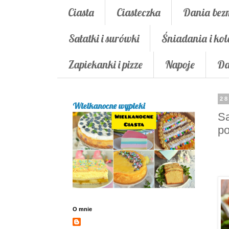
Ciasta
Ciasteczka
Dania bez
Sałatki i surówki
Śniadania i kol
Zapiekanki i pizze
Napoje
Da
28
Wielkanocne wypieki
Sa
po
O mnie