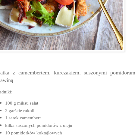
łatka z camembertem, kurczakiem, suszonymi pomidoram
rawiną
adniki:
100 g miksu sałat
2 garście rukoli
1 serek camembert
kilka suszonych pomidorów z oleju
10 pomidorków koktajlowych