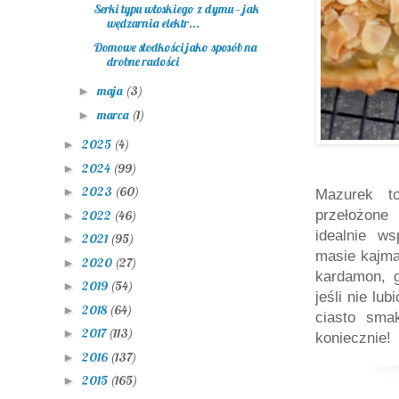
Serki typu włoskiego z dymu – jak
wędzarnia elektr...
Domowe słodkości jako sposób na
drobne radości
maja
(3)
►
marca
(1)
►
2025
(4)
►
2024
(99)
►
2023
(60)
►
Mazurek t
przełożone
2022
(46)
►
idealnie w
2021
(95)
►
masie kajma
2020
(27)
►
kardamon, g
2019
(54)
►
jeśli nie lu
2018
(64)
►
ciasto smak
2017
(113)
►
koniecznie!
2016
(137)
►
2015
(165)
►