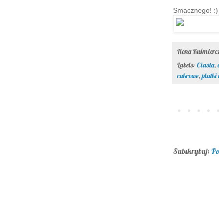
Smacznego! :)
Ilona Kuśmier
Labels:
Ciasta
,
cukrowe
,
płatki
Subskrybuj:
Po