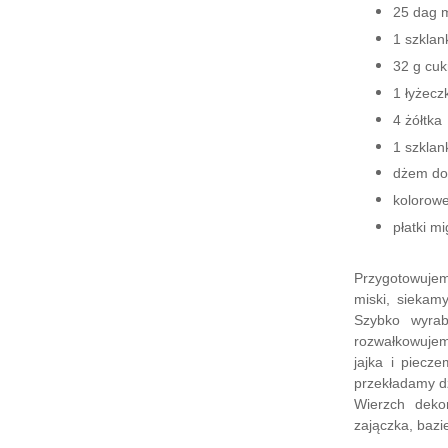
25 dag 
1 szklan
32 g cuk
1 łyżecz
4 żółtka
1 szkla
dżem do
kolorowe
płatki m
Przygotowuje
miski, siekam
Szybko wyrab
rozwałkowuje
jajka i piecz
przekładamy 
Wierzch deko
zajączka, bazi