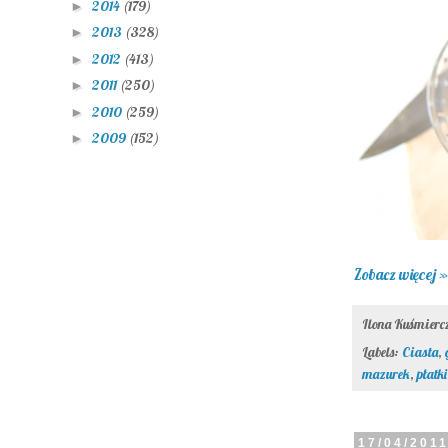
2014
(179)
►
2013
(328)
►
2012
(413)
►
2011
(250)
►
2010
(259)
►
2009
(152)
►
Zobacz więcej »
Ilona Kuśmier
Labels:
Ciasta
,
mazurek
,
płatk
17/04/201