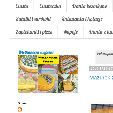
Ciasta
Ciasteczka
Dania bezmięsne
Sałatki i surówki
Śniadania i kolacje
Zapiekanki i pizze
Napoje
Dania z ka
Wielkanocne wypieki
Pokazywan
10/04/201
Mazurek z
O mnie