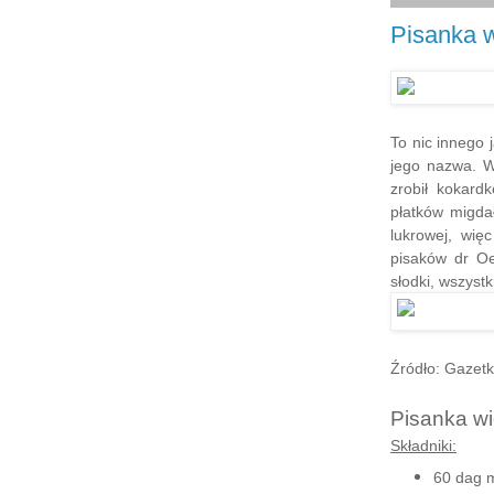
Pisanka 
To nic innego 
jego nazwa. W
zrobił kokard
płatków migda
lukrowej, wię
pisaków dr Oet
słodki, wszyst
Źródło: Gazetk
Pisanka w
Składniki:
60 dag m