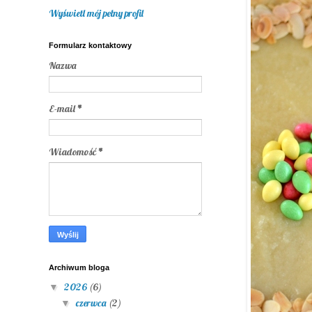
Wyświetl mój pełny profil
Formularz kontaktowy
Nazwa
E-mail
*
Wiadomość
*
Archiwum bloga
2026
(6)
▼
czerwca
(2)
▼