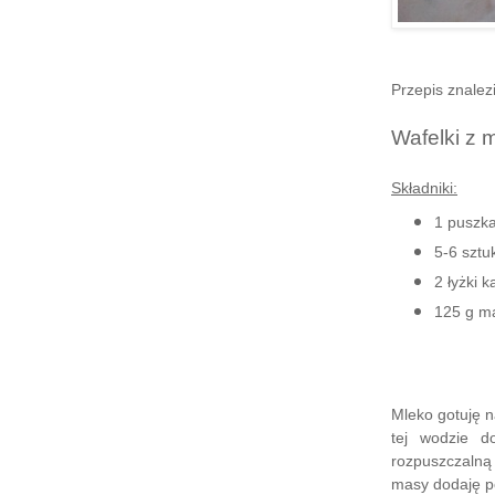
Przepis znalez
Wafelki z
Składniki:
1 puszk
5-6 sztuk
2 łyżki 
125 g m
Mleko gotuję n
tej wodzie d
rozpuszczaln
masy dodaję p