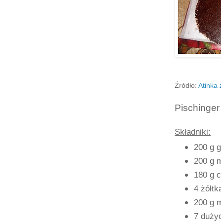
Źródło:
Atinka 
Pischinger 
Składniki:
200 g g
200 g 
180 g 
4 żółtk
200 g 
7 dużyc