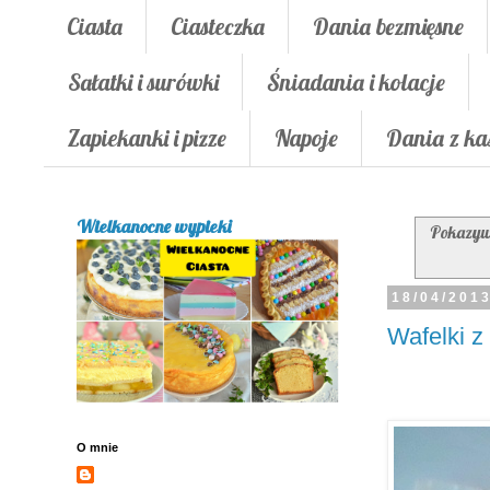
Ciasta
Ciasteczka
Dania bezmięsne
Sałatki i surówki
Śniadania i kolacje
Zapiekanki i pizze
Napoje
Dania z ka
Wielkanocne wypieki
Pokazyw
18/04/201
Wafelki 
O mnie