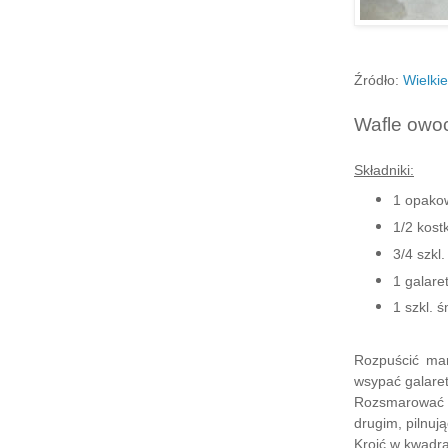
Źródło:
Wielkie
Wafle owo
Składniki:
1 opakow
1/2 kost
3/4 szkl.
1 galare
1 szkl. 
Rozpuścić mar
wsypać galaret
Rozsmarować 
drugim, pilnuj
Kroić w kwadra