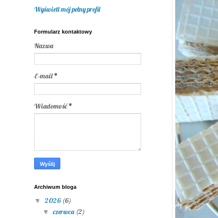
Wyświetl mój pełny profil
Formularz kontaktowy
Nazwa
E-mail
*
Wiadomość
*
Archiwum bloga
2026
(6)
▼
czerwca
(2)
▼