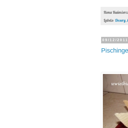
Ilona Kuśmier
Labels:
Desery
,
09/12/201
Pischinge