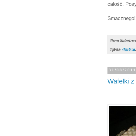
całość. Pos
Smacznego! 
Ilona Kuśmier
Labels:
Austria
31/08/201
Wafelki z