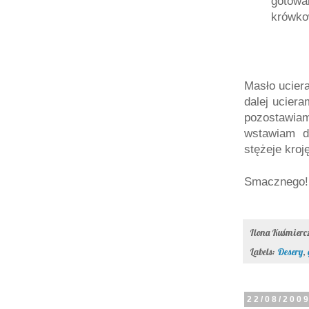
gotowa
krówko
Masło ucier
dalej ucier
pozostawia
wstawiam d
stężeje kroj
Smacznego! 
Ilona Kuśmier
Labels:
Desery
,
22/08/200