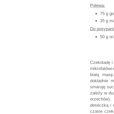
Polewa:
75 g go
35 g m
Do posypani
50 g o
Czekoladę i
mikrofalówc
białą masę
dokładnie 
smaruję such
zależy w duż
orzechów).
deseczką i 
czasie czek