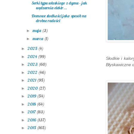
Serki typu włoskiego z dymu – jak
wędzarnia elektr...
Domowe słodkości jako sposób na
drobne radości
maja
(3)
►
marca
(1)
►
2025
(4)
►
2024
(99)
►
Słodk
ie
i
kalor
2023
(60)
►
Błyskawiczne 
2022
(46)
►
2021
(95)
►
2020
(27)
►
2019
(54)
►
2018
(64)
►
2017
(113)
►
2016
(137)
►
2015
(165)
►