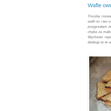
Wafle ow
Troszkę rozwal
wafli no i ten
przygrzałam że
chyba za mało 
Wychodzi napra
dietkuje to te w