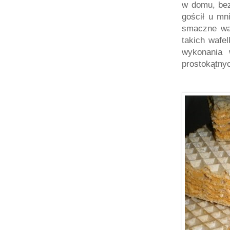
w domu, bez
gościł u mn
smaczne wa
takich wafe
wykonania
prostokątnyc