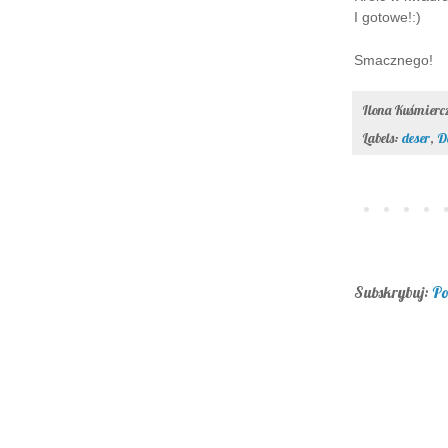
I gotowe!:)
Smacznego!
Ilona Kuśmier
Labels:
deser
,
D
Subskrybuj:
Po