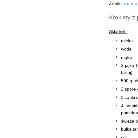
Źródło:
Zebrra
Krokiety z
Składniki:
mleko
woda
mąka
2 jajka 
tartej)
500 g pi
2 spore 
3 ząbki 
4 pomido
pomidor
świeża b
bułka tar
sól