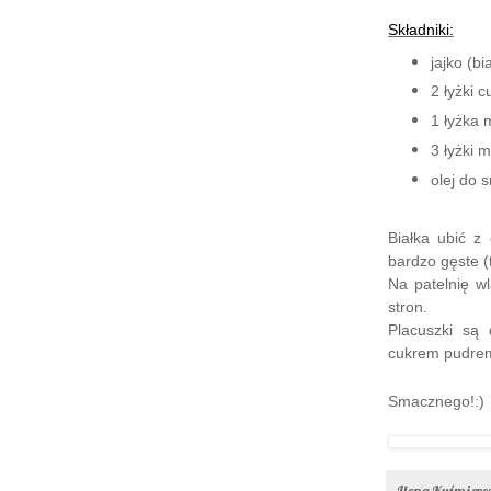
Składniki:
jajko (bi
2 łyżki 
1 łyżka 
3 łyżki 
olej do 
Białka ubić z
bardzo gęste (t
Na patelnię wl
stron.
Placuszki są 
cukrem pudre
Smacznego!:)
Ilona Kuśmier