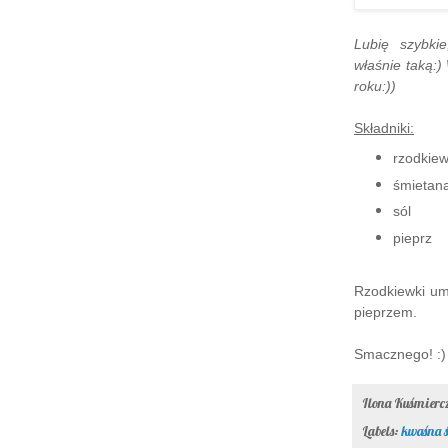
Lubię szybki
właśnie taką:)
roku:))
Składniki:
rzodkiew
śmietan
sól
pieprz
Rzodkiewki umy
pieprzem.
Smacznego! :)
Ilona Kuśmier
Labels:
kwaśna 