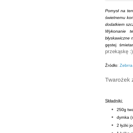
Pomysł na ten
świetnemu kon
dodatkiem szcz
Wykonanie te
błyskawiczne n
gęstej śmieta
przekąskę :)
Źródło:
Zebrra
Twarożek 
Składniki:
250g twa
dymka (
2 łyżki 