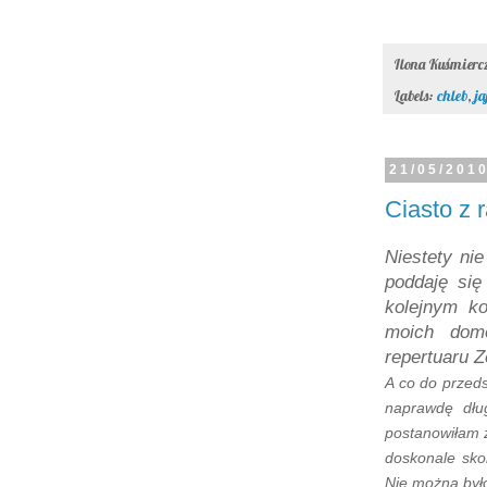
Ilona Kuśmier
Labels:
chleb
,
ja
21/05/201
Ciasto z 
Niestety nie
poddaję się
kolejnym ko
moich dom
repertuaru Z
A co do przeds
naprawdę dłu
postanowiłam z
doskonale skom
Nie można był