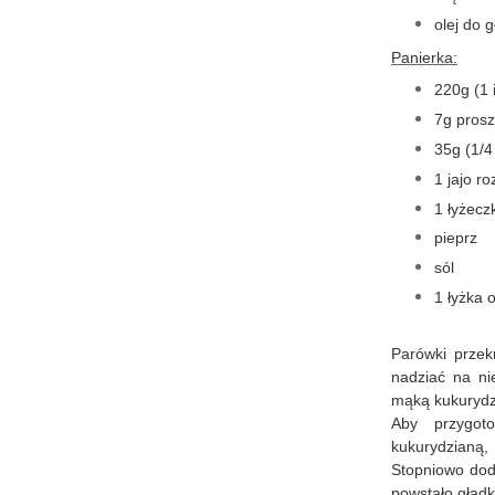
olej do 
Panierka:
220g (1 
7g prosz
35g (1/4
1 jajo r
1 łyżecz
pieprz
sól
1 łyżka o
Parówki przek
nadziać na ni
mąką kukurydz
Aby przygot
kukurydzianą,
Stopniowo doda
powstało gładki