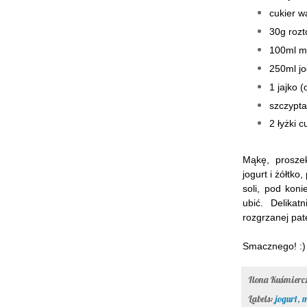
cukier w
30g roz
100ml m
250ml jo
1 jajko (
szczypta 
2 łyżki 
Mąkę, prosze
jogurt i żółtk
soli, pod kon
ubić. Delika
rozgrzanej pate
Smacznego! :)
Ilona Kuśmier
Labels:
jogurt
,
m