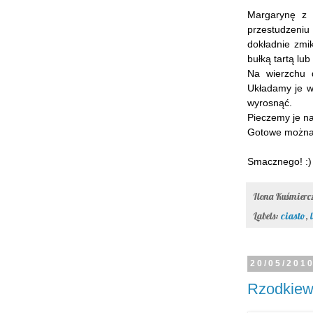
Margarynę z 
przestudzeniu
dokładnie zmi
bułką tartą lu
Na wierzchu 
Układamy je w 
wyrosnąć.
Pieczemy je na
Gotowe można
Smacznego! :)
Ilona Kuśmier
Labels:
ciasto
,
20/05/201
Rzodkiew