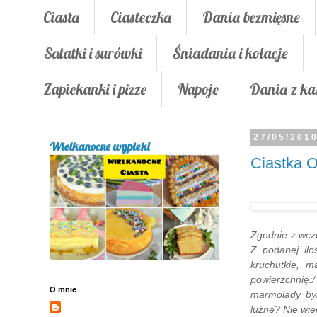
Ciasta
Ciasteczka
Dania bezmięsne
Sałatki i surówki
Śniadania i kolacje
Zapiekanki i pizze
Napoje
Dania z ka
27/05/201
Wielkanocne wypieki
Ciastka 
Zgodnie z wcz
Z podanej il
kruchutkie, m
powierzchnię:
O mnie
marmolady bym
luźne? Nie wie