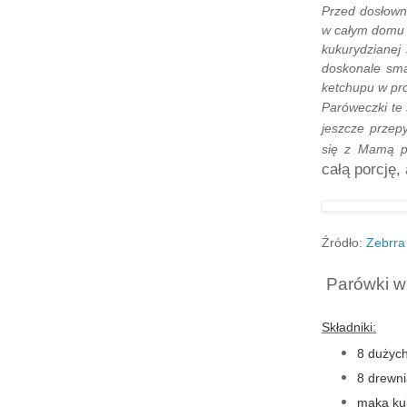
Przed dosłown
w całym domu 
kukurydzianej
doskonale sm
ketchupu w pro
Paróweczki te
jeszcze przep
się z Mamą p
całą porcję,
Źródło:
Zebrra
Parówki w
Składniki:
8 dużyc
8 drewni
mąka ku