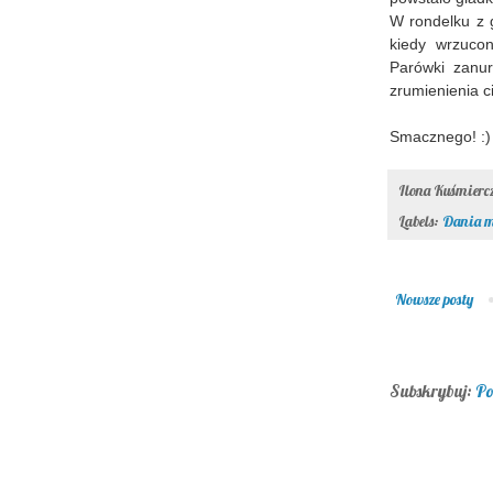
W rondelku z 
kiedy wrzuco
Parówki zanu
zrumienienia c
Smacznego! :)
Ilona Kuśmier
Labels:
Dania m
Nowsze posty
Subskrybuj:
Po