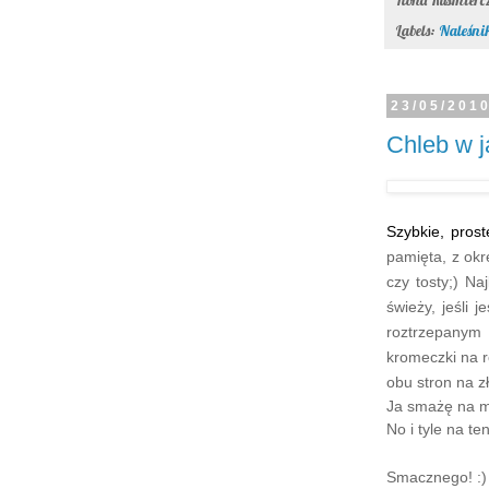
Labels:
Naleśnik
23/05/201
Chleb w j
Szybkie, proste
pamięta, z okr
czy tosty;) Na
świeży, jeśli
roztrzepanym 
kromeczki na r
obu stron na zł
Ja smażę na ma
No i tyle na te
Smacznego! :)