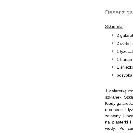
Deser z ga
Składniki:
2 galare
2 serki 
1 łyżecz
1 banan
1 śnieżk
posypka
1 galaretkę r
szklanek. Szkl
Kiedy galaret
oba serki z ły
żelatyny. Ułoż
na plasterki 
wody. Po zas