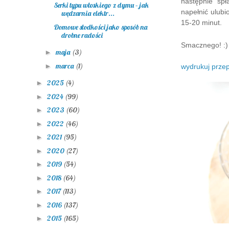
następnie sp
Serki typu włoskiego z dymu – jak
napełnić ulub
wędzarnia elektr...
15-20 minut.
Domowe słodkości jako sposób na
drobne radości
Smacznego! :)
maja
(3)
►
marca
(1)
►
wydrukuj przep
2025
(4)
►
2024
(99)
►
2023
(60)
►
2022
(46)
►
2021
(95)
►
2020
(27)
►
2019
(54)
►
2018
(64)
►
2017
(113)
►
2016
(137)
►
2015
(165)
►