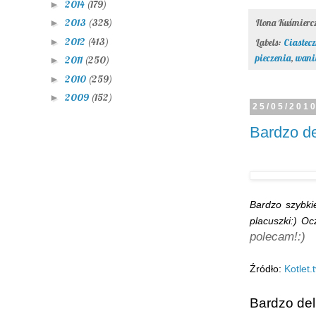
2014
(179)
►
2013
(328)
Ilona Kuśmier
►
2012
(413)
►
Labels:
Ciastecz
pieczenia
,
wani
2011
(250)
►
2010
(259)
►
2009
(152)
►
25/05/201
Bardzo de
Bardzo szybki
placuszki:) Oc
polecam!:)
Źródło:
Kotlet.
Bardzo del