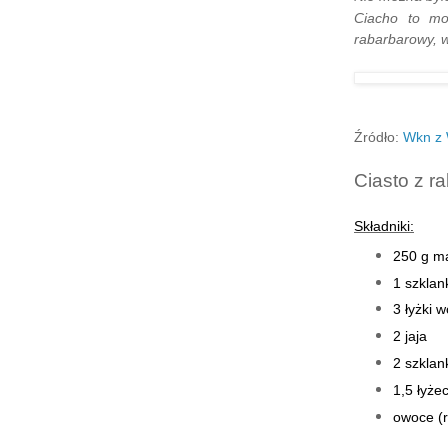
Ciacho to mo
rabarbarowy, w
Źródło:
Wkn z
Ciasto z r
Składniki:
250 g m
1 szklan
3 łyżki 
2 jaja
2 szklan
1,5 łyże
owoce (r