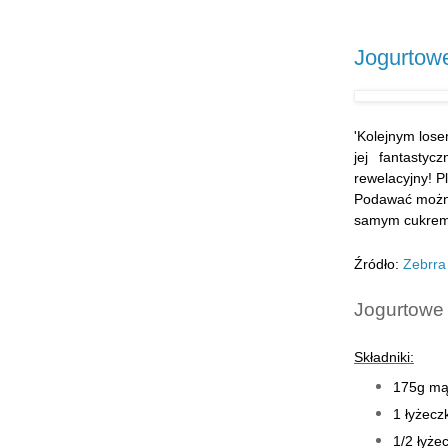
Jogurtow
'Kolejnym los
jej fantasty
rewelacyjny! Pl
Podawać można
samym cukrem-
Źródło:
Zebrra
Jogurtowe
Składniki:
175g mą
1 łyżecz
1/2 łyże