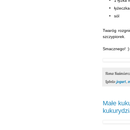
1 łyżka 
łyżeczka
sól
Twaróg rozgni
szczypiorek.
Smacznego! :)
Ilona Kuśmier
Labels:
jogurt
,
m
Małe kuku
kukurydzi