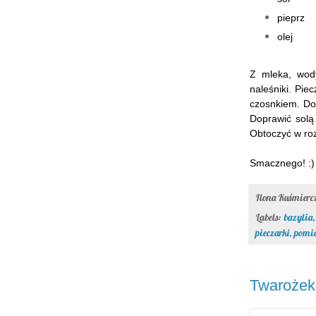
pieprz
olej
Z mleka, wody
naleśniki. Pie
czosnkiem. Do
Doprawić solą 
Obtoczyć w roz
Smacznego! :)
Ilona Kuśmier
Labels:
bazylia
pieczarki
,
pomi
Twarożek