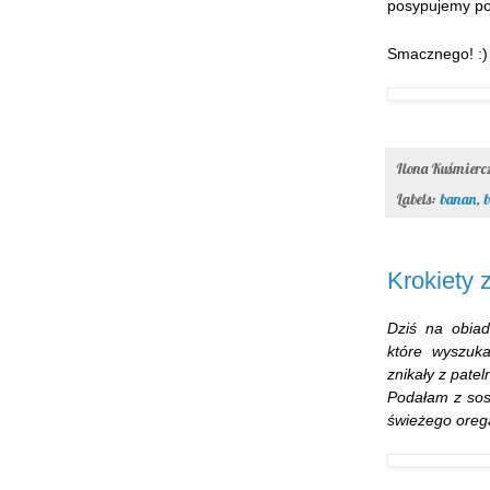
posypujemy po
Smacznego! :)
Ilona Kuśmier
Labels:
banan
,
b
Krokiety 
Dziś na obia
które wyszu
znikały z pate
Podałam z sos
świeżego oreg