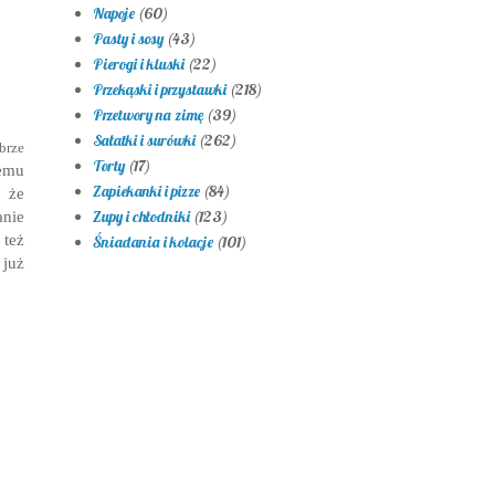
Napoje
(60)
Pasty i sosy
(43)
Pierogi i kluski
(22)
Przekąski i przystawki
(218)
Przetwory na zimę
(39)
Sałatki i surówki
(262)
brze
Torty
(17)
zemu
Zapiekanki i pizze
(84)
, że
anie
Zupy i chłodniki
(123)
też
Śniadania i kolacje
(101)
 już