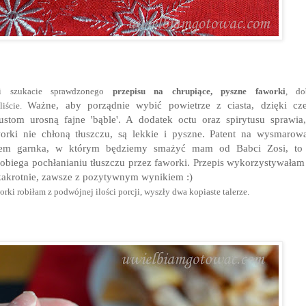
li szukacie sprawdzonego
przepisu na chrupiące, pyszne
faworki
, do
Ważne, aby porządnie wybić powietrze z ciasta, dzięki c
iliście.
ustom urosną fajne 'bąble'. A dodatek octu oraz spirytusu sprawia
orki nie chłoną tłuszczu, są lekkie i pyszne. Patent na wysmarow
tem garnka, w którym będziemy smażyć mam od Babci Zosi, to 
obiega pochłanianiu tłuszczu przez faworki.
Przepis wykorzystywałam
kakrotnie, zawsze z pozytywnym wynikiem :)
rki robiłam z podwójnej ilości porcji, wyszły dwa kopiaste talerze.