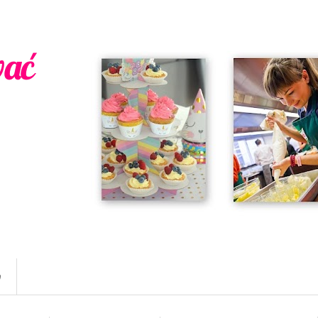
wać
w