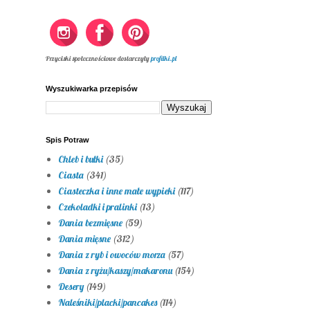
Przyciski społecznościowe dostarczyły
profilki.pl
Wyszukiwarka przepisów
Spis Potraw
Chleb i bułki
(35)
Ciasta
(341)
Ciasteczka i inne małe wypieki
(117)
Czekoladki i pralinki
(13)
Dania bezmięsne
(59)
Dania mięsne
(312)
Dania z ryb i owoców morza
(57)
Dania z ryżu/kaszy/makaronu
(154)
Desery
(149)
Naleśniki/placki/pancakes
(114)