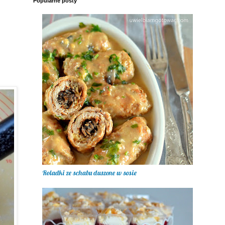
Popularne posty
Roladki ze schabu duszone w sosie