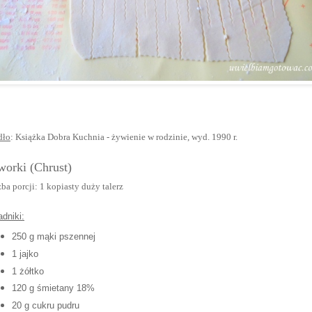
dło
: Książka
Dobra Kuchnia - żywienie w rodzinie, wyd. 1990 r.
worki (Chrust)
ba porcji: 1 kopia
sty duży
talerz
adniki:
250 g mąki pszennej
1 jajko
1 żółtko
120 g
śmietany 18%
2
0
g cukru pudru