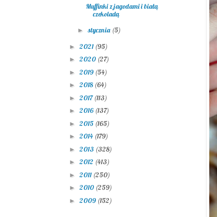
Muffinki z jagodami i białą
czekoladą
stycznia
(5)
►
2021
(95)
►
2020
(27)
►
2019
(54)
►
2018
(64)
►
2017
(113)
►
2016
(137)
►
2015
(165)
►
2014
(179)
►
2013
(328)
►
2012
(413)
►
2011
(250)
►
2010
(259)
►
2009
(152)
►