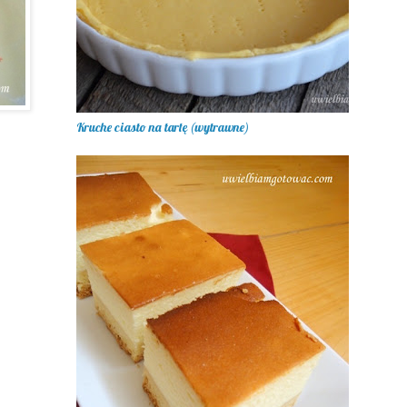
Kruche ciasto na tartę (wytrawne)