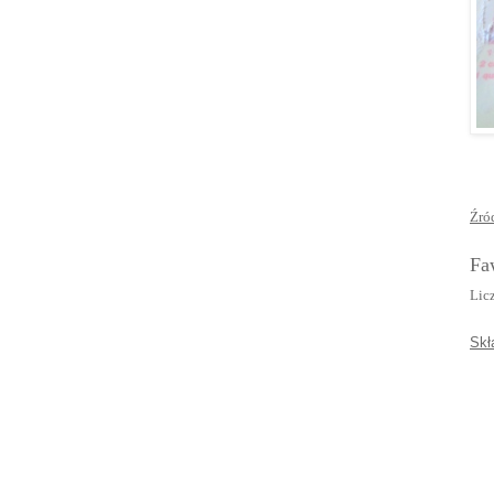
Źró
Fa
Licz
Skł