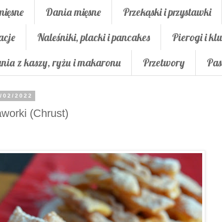
mięsne
Dania mięsne
Przekąski i przystawki
acje
Naleśniki, placki i pancakes
Pierogi i klu
nia z kaszy, ryżu i makaronu
Przetwory
Pas
/02/2022
worki (Chrust)