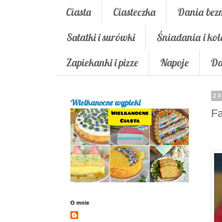
Ciasta
Ciasteczka
Dania bez
Sałatki i surówki
Śniadania i kol
Zapiekanki i pizze
Napoje
Da
23
Wielkanocne wypieki
Fa
O mnie