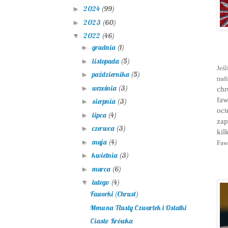
2024
(99)
►
2023
(60)
►
2022
(46)
▼
grudnia
(1)
►
listopada
(5)
►
Jeś
października
(5)
►
traf
września
(3)
►
chr
faw
sierpnia
(3)
►
oc
lipca
(4)
►
zap
czerwca
(3)
►
kil
maja
(4)
►
Fawo
kwietnia
(3)
►
marca
(6)
►
lutego
(4)
▼
Faworki (Chrust)
Menu na Tłusty Czwartek i Ostatki
Ciasto Krówka