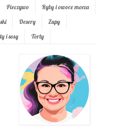
Pieczywo
Ryby i owoce morza
ski
Desery
Zupy
ty i sosy
Torty