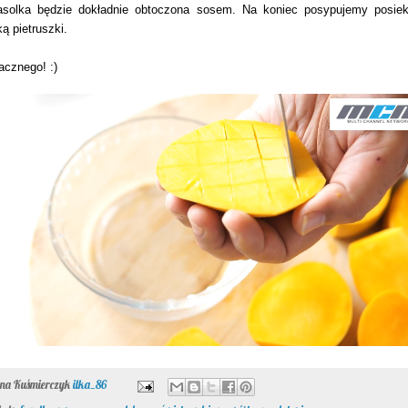
asolka będzie dokładnie obtoczona sosem. Na koniec posypujemy posie
ką pietruszki.
cznego! :)
ona Kuśmierczyk
ilka_86