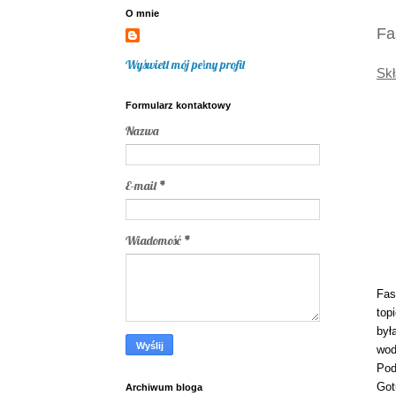
O mnie
Fa
Wyświetl mój pełny profil
Skł
Formularz kontaktowy
Nazwa
E-mail
*
Wiadomość
*
Fas
top
był
wod
Pod
Got
Archiwum bloga