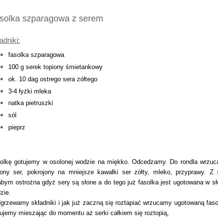
solka szparagowa z serem
adniki:
fasolka szparagowa
100 g serek topiony śmietankowy
ok. 10 dag ostrego sera zółtego
3-4 łyżki mleka
natka pietruszki
sól
pieprz
olkę gotujemy w osolonej wodzie na miękko. Odcedzamy. Do rondla wrzu
iony ser, pokrojony na mniejsze kawałki ser zółty, mleko
, przyprawy. Z 
abym ostrożna gdyż sery są słone a do tego już fasolka jest ugotowana w sł
zie.
grzewamy składniki i jak już zaczną się roztapiać wrzucamy ugotowaną faso
ujemy mieszając do momentu aż serki całkiem się roztopią,