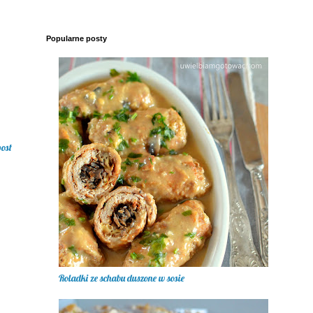
Popularne posty
post
Roladki ze schabu duszone w sosie