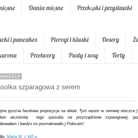
mięsne
Dania mięsne
Przekąski i przystawki
acki i pancakes
Pierogi i kluski
Desery
Z
akaronu
Przetwory
Pasty i sosy
Torty
/09/2010
solka szparagowa z serem
ejna pyszna fasolowa propozycja na obiad. Tym razem w serowej otoczce:)
ałam wcześniej tego sposobu na przyrządzenie szparagowej, jed
óbowałam i bardzo mi posmakowało:) Polecam!
dło:
Marta W. z WŻ-u