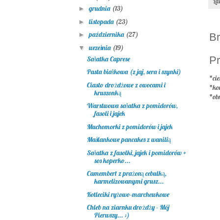
La
grudnia
(13)
►
listopada
(23)
►
października
(27)
►
Br
września
(19)
▼
Pr
Sałatka Caprese
Pasta białkowa (z jaj, sera i szynki)
*cie
Ciasto drożdżowe z owocami i
*ko
kruszonką
*ob
Warstwowa sałatka z pomidorów,
fasoli i jajek
Muchomorki z pomidorów i jajek
Maślankowe pancakes z wanilią
Sałatka z fasolki, jajek i pomidorów +
sos koperko...
Camembert z prażoną cebulką,
karmelizowanymi grusz...
Kotleciki ryżowo-marchewkowe
Chleb na ziarnku drożdży - Mój
Pierwszy... :)