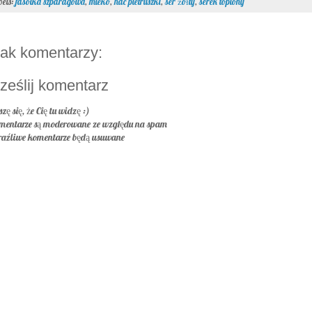
bels:
fasolka szparagowa
,
mleko
,
nać pietruszki
,
ser żółty
,
serek topiony
ak komentarzy:
ześlij komentarz
szę się, że Cię tu widzę :)
mentarze są moderowane ze względu na spam
raźliwe komentarze będą usuwane