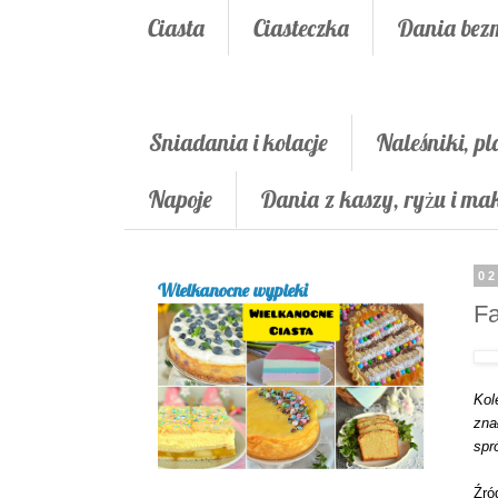
Ciasta
Ciasteczka
Dania bez
Śniadania i kolacje
Naleśniki, pl
Napoje
Dania z kaszy, ryżu i m
02
Wielkanocne wypieki
Fa
Kol
zn
spr
Źró