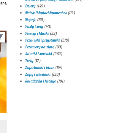
kaną
Desery
(149)
Naleśniki/placki/pancakes
(114)
Napoje
(60)
Pasty i sosy
(43)
Pierogi i kluski
(22)
Przekąski i przystawki
(218)
Przetwory na zimę
(39)
Sałatki i surówki
(262)
Torty
(17)
Zapiekanki i pizze
(84)
Zupy i chłodniki
(123)
Śniadania i kolacje
(101)