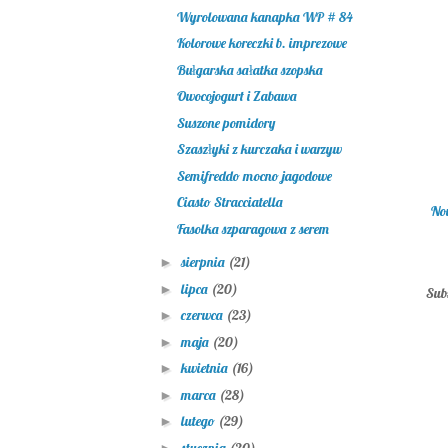
Wyrolowana kanapka WP # 84
Kolorowe koreczki b. imprezowe
Bułgarska sałatka szopska
Owocojogurt i Zabawa
Suszone pomidory
Szaszłyki z kurczaka i warzyw
Semifreddo mocno jagodowe
Ciasto Stracciatella
No
Fasolka szparagowa z serem
sierpnia
(21)
►
lipca
(20)
►
Sub
czerwca
(23)
►
maja
(20)
►
kwietnia
(16)
►
marca
(28)
►
lutego
(29)
►
stycznia
(20)
►