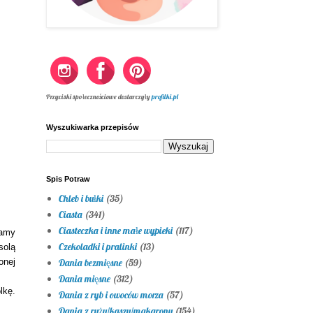
Przyciski społecznościowe dostarczyły
profilki.pl
Wyszukiwarka przepisów
Spis Potraw
Chleb i bułki
(35)
Ciasta
(341)
Ciasteczka i inne małe wypieki
(117)
camy
Czekoladki i pralinki
(13)
solą
onej
Dania bezmięsne
(59)
Dania mięsne
(312)
lkę.
Dania z ryb i owoców morza
(57)
Dania z ryżu/kaszy/makaronu
(154)