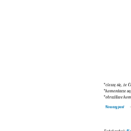
*cieszę się, że C
*komentarze s
*obraźliwe kom
Nowszy post