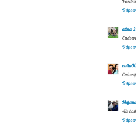
Pozdra
Odpow
atina
2
Cudowne
Odpow
evita0
Coś wsp
Odpow
Majan
Ale bos
Odpow