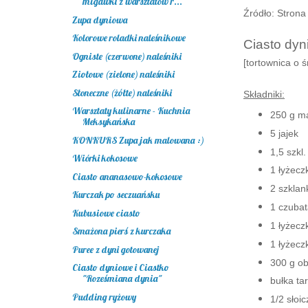
migawki z warsztatów r...
Źródło: Stron
Zupa dyniowa
Kolorowe roladki naleśnikowe
Ciasto dy
Ogniste (czerwone) naleśniki
[tortownica o 
Ziołowe (zielone) naleśniki
Słoneczne (żółte) naleśniki
Składniki:
Warsztaty kulinarne - Kuchnia
250 g ma
Meksykańska
5 jajek
KONKURS Zupa jak malowana :)
1,5 szkl
Wiórki kokosowe
1 łyżecz
Ciasto ananasowo-kokosowe
2 szklan
Kurczak po seczuańsku
1 czubat
Kubusiowe ciasto
1 łyżecz
Smażona pierś z kurczaka
1 łyżec
Puree z dyni gotowanej
300 g ob
Ciasto dyniowe i Ciastko
"Roześmiana dynia"
bułka ta
Pudding ryżowy
1/2 słoi