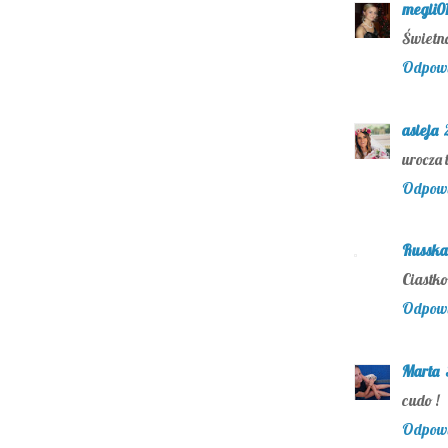
megii0
Świetn
Odpow
asieja
urocza 
Odpow
Russka
Ciastko
Odpow
Marta
cudo !
Odpow