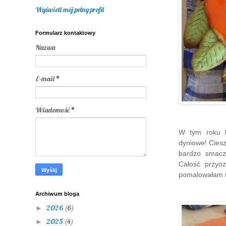
Wyświetl mój pełny profil
Formularz kontaktowy
Nazwa
E-mail
*
Wiadomość
*
W tym roku b
dyniowe! Ciesz
bardzo smacz
Całość przyoz
pomalowałam n
Archiwum bloga
2026
(6)
►
2025
(4)
►