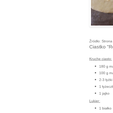
Źródło: Stron
Ciastko "
Kruche ciasto:
180 g mą
100 g m
2-3 łyżk
1 łyżecz
1 jajko
Lukier:
1 białko