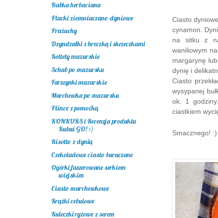
Babka herbaciana
Placki ziemniaczano-dyniowe
Ciasto dyniow
cynamon. Dyni
Prażuchy
na sitku z n
Dzyndzałki z hreczką i skrzeczkami
waniliowym na
Kotlety mazurskie
margarynę lub
Schab po mazursku
dynię i delikat
Ciasto przekł
Farszynki mazurskie
wysypanej buł
Marchewka po mazursku
ok. 1 godzin
Plince z pomoćką
ciastkiem wycię
KONKURS i Recenzja produktu
Kubuś GO! :)
Smacznego! :)
Risotto z dynią
Czekoladowe ciasto buraczane
Ogórki faszerowane serkiem
wiejskim
Ciasto marchewkowe
Krążki cebulowe
Kuleczki ryżowe z serem