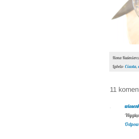
Ilona Kuśmier
Labels:
Ciasta
,
11 koment
wiosen
Wygląd
Odpow