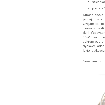
szklanka
pomarań
Kruche ciasto:
jednej misce.
Owijam ciasto
czasie rozwałk
dyni. Wstawiam
15-20 minut a
cukrem pudrem 
dyniowy kolor
lukier całkowic
Smacznego! :)