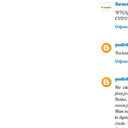
Karmel
WYGLĄ
CUDOW
Odpow
qualiet
Ten kom
Odpow
qualiet
Nie zd
piszę je
Ilonko
razem j
Mam na 
ta dyni
ciasto.