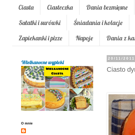
Ciasta
Ciasteczka
Dania bezmięsne
Sałatki i surówki
Śniadania i kolacje
Zapiekanki i pizze
Napoje
Dania z ka
20/11/201
Wielkanocne wypieki
Ciasto dy
O mnie