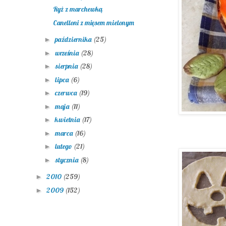
Ryż z marchewką
Canelloni z mięsem mielonym
października
(25)
►
września
(28)
►
sierpnia
(28)
►
lipca
(6)
►
czerwca
(19)
►
maja
(11)
►
kwietnia
(17)
►
marca
(16)
►
lutego
(21)
►
stycznia
(8)
►
2010
(259)
►
2009
(152)
►