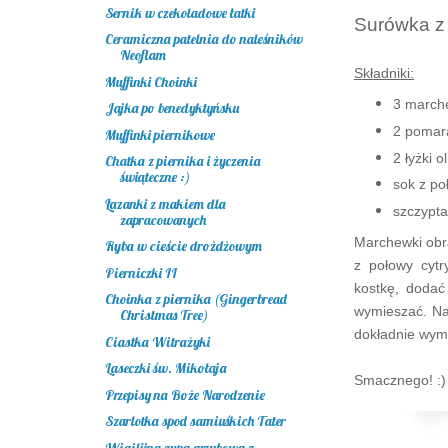
Sernik w czekoladowe łatki
Surówka z
Ceramiczna patelnia do naleśników
Neoflam
Składniki:
Muffinki Choinki
3 march
Jajka po benedyktyńsku
2 pomar
Muffinki piernikowe
2 łyżki o
Chatka z piernika i życzenia
świąteczne :)
sok z po
Łazanki z makiem dla
szczypta
zapracowanych
Marchewki obra
Ryba w cieście drożdżowym
z połowy cytr
Pierniczki II
kostkę, dodać
Choinka z piernika (Gingerbread
wymieszać.
Na
Christmas Tree)
dokładnie wymi
Ciastka Witrażyki
Laseczki św. Mikołaja
Smacznego! :)
Przepisy na Boże Narodzenie
Szarlotka spod samiuśkich Tater
Wigilijna zupa grzybowa z