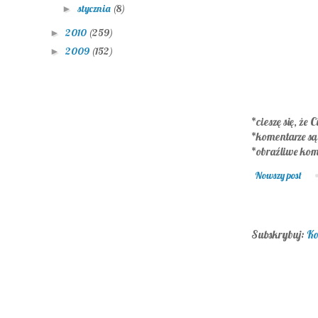
stycznia
(8)
►
2010
(259)
►
2009
(152)
►
*cieszę się, że C
*komentarze s
*obraźliwe kom
Nowszy post
Subskrybuj:
Ko