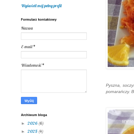
Wyświetl mój pełny profil
Formularz kontaktowy
Nazwa
E-mail
*
Wiadomość
*
Pyszna, socz
pomarańczy. Bę
Archiwum bloga
2026
(6)
►
2025
(4)
►