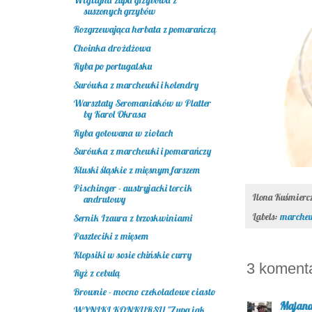
suszonych grzybów
Rozgrzewająca herbata z pomarańczą
Choinka drożdżowa
Ryba po portugalsku
Surówka z marchewki i kolendry
Warsztaty Seromaniaków w Platter
by Karol Okrasa
Ryba gotowana w ziołach
Surówka z marchewki i pomarańczy
Kluski śląskie z mięsnym farszem
Pischinger - austryjacki torcik
Ilona Kuśmier
andrutowy
Labels:
marche
Sernik Izaura z brzoskwiniami
Paszteciki z mięsem
Klopsiki w sosie chińskie curry
3 koment
Ryż z cebulą
Brownie - mocno czekoladowe ciasto
Majan
WYNIKI KONKURSU "Zupa jak