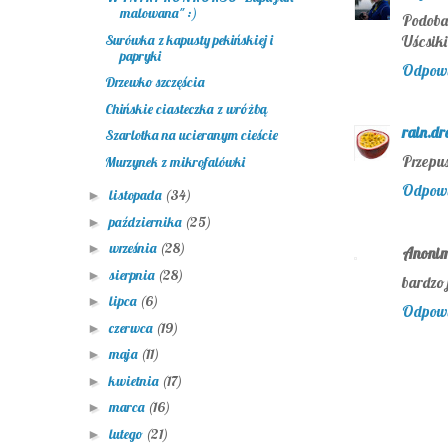
malowana" :)
Podoba 
Surówka z kapusty pekińskiej i
Uścsiki
papryki
Odpow
Drzewko szczęścia
Chińskie ciasteczka z wróżbą
rain.dr
Szarlotka na ucieranym cieście
Przepus
Murzynek z mikrofalówki
Odpow
listopada
(34)
►
października
(25)
►
września
(28)
►
Anoni
sierpnia
(28)
►
bardzo 
lipca
(6)
►
Odpow
czerwca
(19)
►
maja
(11)
►
kwietnia
(17)
►
marca
(16)
►
lutego
(21)
►