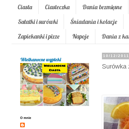
Ciasta
Ciasteczka
Dania bezmięsne
Sałatki i surówki
Śniadania i kolacje
Zapiekanki i pizze
Napoje
Dania z ka
10/12/201
Wielkanocne wypieki
Surówka 
O mnie