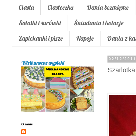
Ciasta
Ciasteczka
Dania bezmięsne
Sałatki i surówki
Śniadania i kolacje
Zapiekanki i pizze
Napoje
Dania z ka
02/12/201
Wielkanocne wypieki
Szarlotka
O mnie