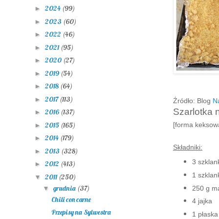
2024
(99)
►
2023
(60)
►
2022
(46)
►
2021
(95)
►
2020
(27)
►
2019
(54)
►
2018
(64)
►
2017
(113)
►
Źródło: Blog
N
Szarlotka 
2016
(137)
►
2015
(165)
[forma keksow
►
2014
(179)
►
Składniki:
2013
(328)
►
3 szklan
2012
(413)
►
1 szklan
2011
(250)
▼
grudnia
(37)
250 g ma
▼
Chili con carne
4 jajka
Przepisy na Sylwestra
1 płaska