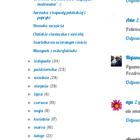
Odpow
malowana" :)
Surówka z kapusty pekińskiej i
papryki
Asia
2
Drzewko szczęścia
Potwier
Chińskie ciasteczka z wróżbą
Odpow
Szarlotka na ucieranym cieście
Murzynek z mikrofalówki
Majan
listopada
(34)
►
Pyszna 
października
(25)
►
Pozdro
września
(28)
►
Odpow
sierpnia
(28)
►
lipca
(6)
►
aga
2 
czerwca
(19)
►
maja
(11)
ale sma
►
kwietnia
(17)
►
Odpow
marca
(16)
►
lutego
(21)
►
Anoni