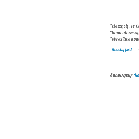
*cieszę się, że C
*komentarze s
*obraźliwe kom
Nowszy post
Subskrybuj:
Ko