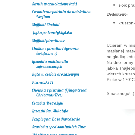
Sernik w czekoladowe łatki
słoik pr
Ceramiczna patelnia do naleśników
Dodatkowo:
Neoflam
kruszonk
Muffinki Choinki
Jajka po benedyktyńsku
Muffinki piernikowe
Ucieram w mis
Chatka z piernika i życzenia
maślanej masy
świąteczne :)
na gładką jedn
Łazanki z makiem dla
Na dno formy
zapracowanych
jabłka (najle
wierzch krusz
Ryba w cieście drożdżowym
Piekę w 170°C
Pierniczki II
Choinka z piernika (Gingerbread
Smacznego! :)
Christmas Tree)
Ciastka Witrażyki
Laseczki św. Mikołaja
Przepisy na Boże Narodzenie
Szarlotka spod samiuśkich Tater
Wigilijna zupa grzybowa z