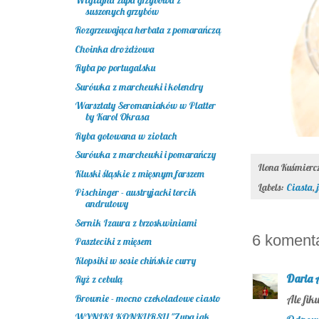
suszonych grzybów
Rozgrzewająca herbata z pomarańczą
Choinka drożdżowa
Ryba po portugalsku
Surówka z marchewki i kolendry
Warsztaty Seromaniaków w Platter
by Karol Okrasa
Ryba gotowana w ziołach
Surówka z marchewki i pomarańczy
Ilona Kuśmier
Kluski śląskie z mięsnym farszem
Labels:
Ciasta
,
Pischinger - austryjacki torcik
andrutowy
Sernik Izaura z brzoskwiniami
6 koment
Paszteciki z mięsem
Klopsiki w sosie chińskie curry
Daria 
Ryż z cebulą
Brownie - mocno czekoladowe ciasto
Ale fiku
WYNIKI KONKURSU "Zupa jak