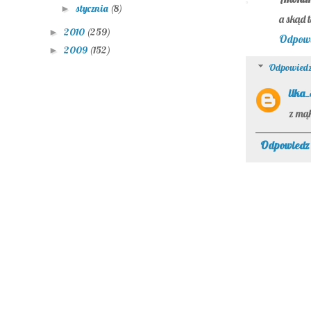
stycznia
(8)
►
a skąd 
2010
(259)
►
Odpow
2009
(152)
►
Odpowiedz
ilka
z mąk
Odpowiedz