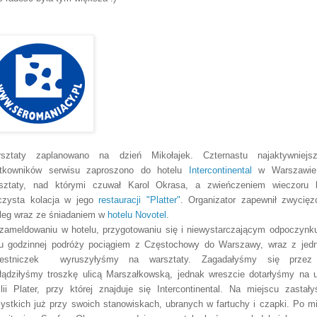
sztaty zaplanowano na dzień Mikołajek. Czternastu najaktywniejs
tkowników serwisu zaproszono do hotelu
Intercontinental
w Warszawie
sztaty, nad którymi czuwał Karol Okrasa, a zwieńczeniem wieczoru 
czysta kolacja w jego
restauracji "Platter"
. Organizator zapewnił zwycię
leg wraz ze śniadaniem w
hotelu Novotel
.
zameldowaniu w hotelu, przygotowaniu się i niewystarczającym odpoczynk
ku godzinnej podróży pociągiem z Częstochowy do Warszawy, wraz z jed
zestniczek wyruszyłyśmy na warsztaty. Zagadałyśmy się przez
łądziłyśmy troszkę ulicą Marszałkowską, jednak wreszcie dotarłyśmy na u
lii Plater, przy której znajduje się Intercontinental. Na miejscu zastał
ystkich już przy swoich stanowiskach, ubranych w fartuchy i czapki. Po m