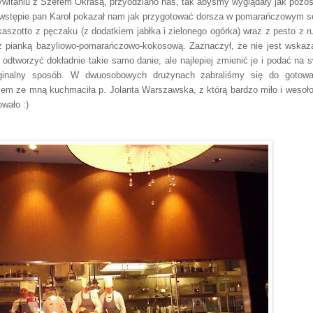
ywitaniu z Szefem Okrasą, przyodziano nas, tak abyśmy wyglądały jak pozost
wstępie pan Karol pokazał nam jak przygotować dorsza w pomarańczowym s
kaszotto z pęczaku (z dodatkiem jabłka i zielonego ogórka) wraz z pesto z ru
az
pianką bazyliowo-pomarańczowo-kokosową.
Zaznaczył, że nie jest wskaz
 odtworzyć dokładnie takie samo danie, ale najlepiej zmienić je i podać na s
ginalny sposób. W dwuosobowych drużynach zabraliśmy się do gotowa
em ze mną kuchmaciła p. Jolanta Warszawska, z którą bardzo miło i wesoło
owało :)