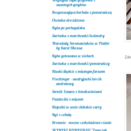
suszonych grzybów
Rozgrzewająca herbata z pomarańczą
Choinka drożdżowa
Ryba po portugalsku
Surówka z marchewki i kolendry
Warsztaty Seromaniaków w Platter
by Karol Okrasa
Ryba gotowana w ziołach
Zdr
Surówka z marchewki i pomarańczy
Kluski śląskie z mięsnym farszem
Pischinger - austryjacki torcik
andrutowy
Sernik Izaura z brzoskwiniami
Paszteciki z mięsem
Klopsiki w sosie chińskie curry
Ryż z cebulą
Brownie - mocno czekoladowe ciasto
WYNIKI KONKURSU "Zupa jak