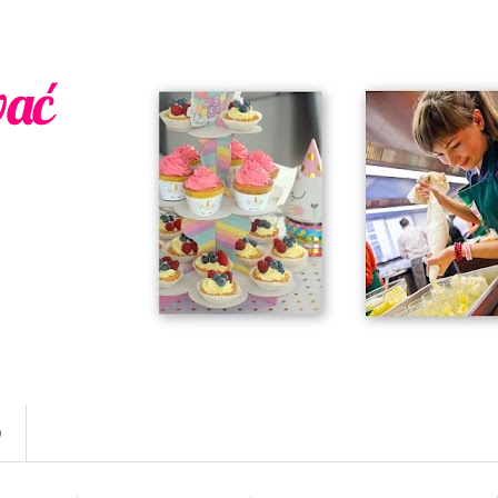
wać
w