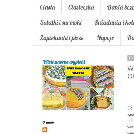
Ciasta
Ciasteczka
Dania bez
Sałatki i surówki
Śniadania i kol
Zapiekanki i pizze
Napoje
Da
11
Wielkanocne wypieki
Wa
O
Od 
wie
udz
O mnie
war
wię