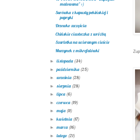
malowana" :)
Surówka z kapusty pekińskiej i
papryki
Drzewko szczęścia
Chińskie ciasteczka z wróżbą
Szarlotka na ucieranym cieście
Murzynek z mikrofalówki
Zup
listopada
(34)
►
października
(25)
►
września
(28)
►
sierpnia
(28)
►
lipca
(6)
►
czerwca
(19)
►
maja
(11)
►
kwietnia
(17)
►
marca
(16)
►
lutego
(21)
►