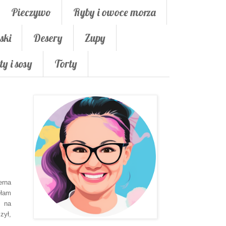
Pieczywo
Ryby i owoce morza
ski
Desery
Zupy
ty i sosy
Torty
erna
ęłam
e na
zył,