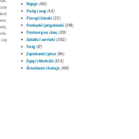
ali.
Napoje
(60)
osie
Pasty i sosy
(43)
koli
Pierogi i kluski
(22)
ane,
Przekąski i przystawki
(218)
wój,
Przetwory na zimę
(39)
nia.
Sałatki i surówki
(262)
 się
Torty
(17)
Zapiekanki i pizze
(84)
Zupy i chłodniki
(123)
Śniadania i kolacje
(101)