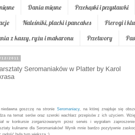
mięsne
Dania mięsne
Przekąski i przystawki
acje
Naleśniki, placki i pancakes
Pierogi i klu
nia z kaszy, ryżu i makaronu
Przetwory
Pas
/12/2011
rsztaty Seromaniaków w Platter by Karol
krasa
niedawna goszczę na stronie
Seromaniacy
, na której znajduje się obsz
dza na temat serów oraz szeroki wachlarz przepisów z ich użyciem. Wzi
iał w konkursie zorganizowanym przez serwis i wygrałam zaproszeni
sztaty kulinarne dla Seromaniaków! Wynik mnie bardzo pozytywnie zaskoc
c radość była tym większa :)