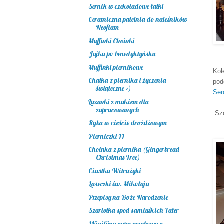
Sernik w czekoladowe łatki
Ceramiczna patelnia do naleśników
Neoflam
Muffinki Choinki
Jajka po benedyktyńsku
Muffinki piernikowe
Kol
Chatka z piernika i życzenia
pod
świąteczne :)
Ser
Łazanki z makiem dla
zapracowanych
Szc
Ryba w cieście drożdżowym
Pierniczki II
Choinka z piernika (Gingerbread
Christmas Tree)
Ciastka Witrażyki
Laseczki św. Mikołaja
Przepisy na Boże Narodzenie
Szarlotka spod samiuśkich Tater
Wigilijna zupa grzybowa z