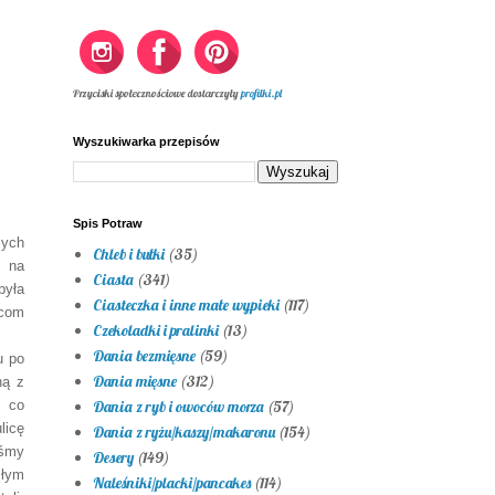
Przyciski społecznościowe dostarczyły
profilki.pl
Wyszukiwarka przepisów
Spis Potraw
zych
Chleb i bułki
(35)
 na
Ciasta
(341)
była
Ciasteczka i inne małe wypieki
(117)
zcom
Czekoladki i pralinki
(13)
Dania bezmięsne
(59)
u po
Dania mięsne
(312)
ną z
 co
Dania z ryb i owoców morza
(57)
licę
Dania z ryżu/kaszy/makaronu
(154)
yśmy
Desery
(149)
iłym
Naleśniki/placki/pancakes
(114)