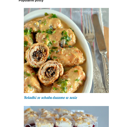
Popularne posty
Roladki ze schabu duszone w sosie