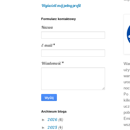
Wyświetl mój pełny profil
Formularz kontaktowy
Nazwa
E-mail
*
Wiadomość
*
War
uży
war
uro
noc
Po 
kil
uc
Archiwum bloga
pob
Emi
2026
(6)
►
wsz
2025
(4)
►