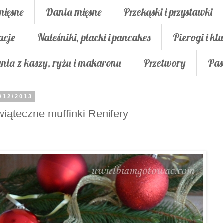
mięsne
Dania mięsne
Przekąski i przystawki
acje
Naleśniki, placki i pancakes
Pierogi i klu
nia z kaszy, ryżu i makaronu
Przetwory
Pas
/12/2013
iąteczne muffinki Renifery