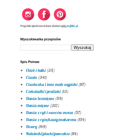
Przyciski społecznościowe dostarczyły
profilki.pl
Wyszukiwarka przepisów
Spis Potraw
Chleb i bułki
(35)
Ciasta
(341)
Ciasteczka i inne małe wypieki
(117)
Czekoladki i pralinki
(13)
Dania bezmięsne
(59)
Dania mięsne
(312)
Dania z ryb i owoców morza
(57)
Dania z ryżu/kaszy/makaronu
(154)
Desery
(149)
Naleśniki/placki/pancakes
(114)