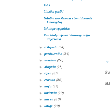
Keks
Ciastka guziki
Sałatka warstwowa z pomidorami i
kukurydzą
Schab po cygańsku
Warsztaty zupowe Winiary i sesja
zdjęciowa
listopada
(24)
►
października
(24)
►
września
(26)
►
Ins
sierpnia
(28)
►
Św
lipca
(31)
►
czerwca
(26)
►
Skł
maja
(27)
►
kwietnia
(29)
►
marca
(30)
►
lutego
(29)
►