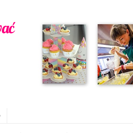
wać
w