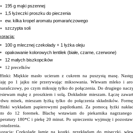
195 g mąki pszennej
1,5 łyżeczki proszku do pieczenia
ew. kilka kropel aromatu pomarańczowego
szczypta soli
oracja:
100 g mlecznej czekolady + 1 łyżka oleju
opakowanie kolorowych lentilek (białe, czarne, czerwone)
12 małych biszkopcików
12 precelków
finki: Miękkie masło ucieram z cukrem na puszystą masę. Nastę
daję po 1 jajku nie przerywając miksowania. Wlewam mleko i aro
arańczowy, po czym miksuję tylko do połączenia. Do drugiego nacz
esiewam mąkę z proszkiem i solą. Dokładnie mieszam. Łączę zawar
dwu misek, mieszam łyżką tylko do połączenia składników. Form
ffinki wykładam papierowymi papilotkami. Za pomocą łyżki nakła
asto do 12 foremek. Blachę wstawiam do piekarnika nagrzanego
peratury 180*C i piekę 20 minut. Po upieczeniu wyjmuję i pozosta
ostudzenia.
oracja: Czekoladę łamię na kostki, przekładam do miseczki, wl