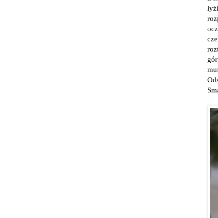
łyż
roz
ocz
cze
roz
gó
muf
Ods
Sma