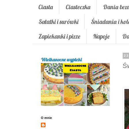
Ciasta
Ciasteczka
Dania bez
Sałatki i surówki
Śniadania i kol
Zapiekanki i pizze
Napoje
Da
23
Wielkanocne wypieki
Św
O mnie