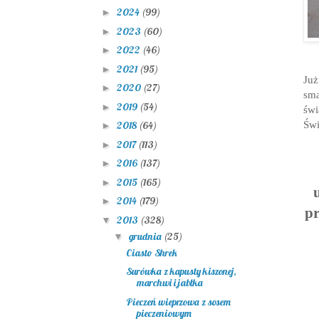
2024
(99)
►
2023
(60)
►
2022
(46)
►
2021
(95)
►
Już
2020
(27)
►
sma
2019
(54)
►
świ
Świ
2018
(64)
►
2017
(113)
►
2016
(137)
►
2015
(165)
►
2014
(179)
►
pr
2013
(328)
▼
grudnia
(25)
▼
Ciasto Shrek
Surówka z kapusty kiszonej,
marchwi i jabłka
Pieczeń wieprzowa z sosem
pieczeniowym