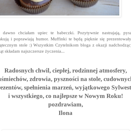
 dawno chciałam upiec te babeczki. Pozytywnie nastrajają, pys
kują i poprawiają humor. Muffinki te będą pięknie się prezentował
ątecznym stole :) Wszystkim Czytelnikom bloga z okazji nadchodzą
ąt składam najszczersze życzenia...
Radosnych chwil, ciepłej, rodzinnej atmosfery,
uśmiechów, zdrowia, pyszności na stole, cudownyc
ezentów, spełnienia marzeń, wyjątkowego Sylwes
i wszystkiego, co najlepsze w Nowym Roku!
pozdrawiam,
Ilona