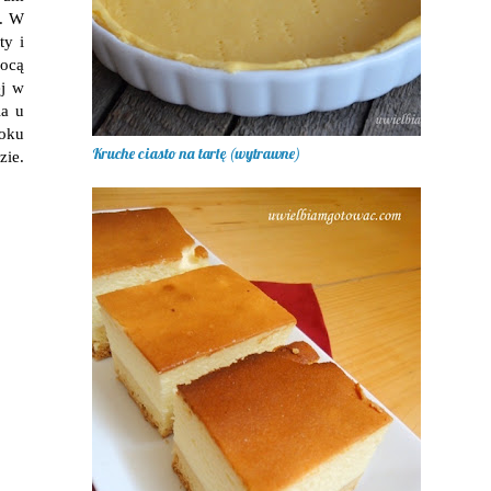
i. W
ty i
mocą
ej w
ia u
oku
Kruche ciasto na tartę (wytrawne)
zie.