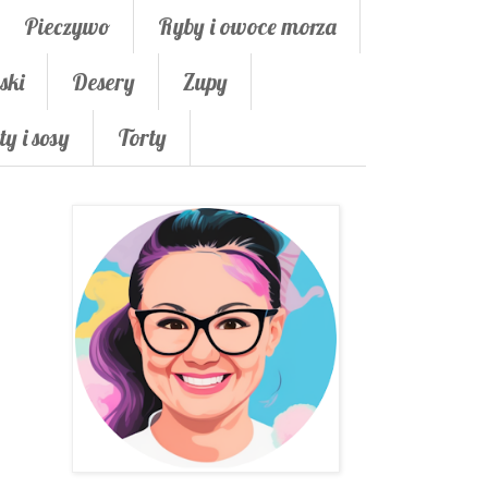
Pieczywo
Ryby i owoce morza
ski
Desery
Zupy
ty i sosy
Torty