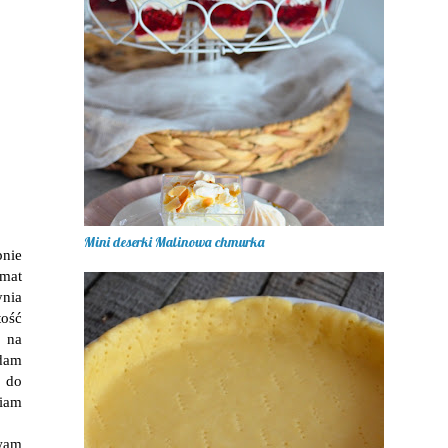
Mini deserki Malinowa chmurka
pnie
mat
ynia
tość
ę na
dam
 do
wiam
ewam