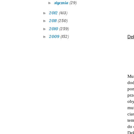
stycznia
(29)
►
2012
(413)
►
2011
(250)
►
2010
(259)
►
2009
(152)
►
Dek
Muf
do
pom
prz
oby
mu
ci
tem
do 
Dek