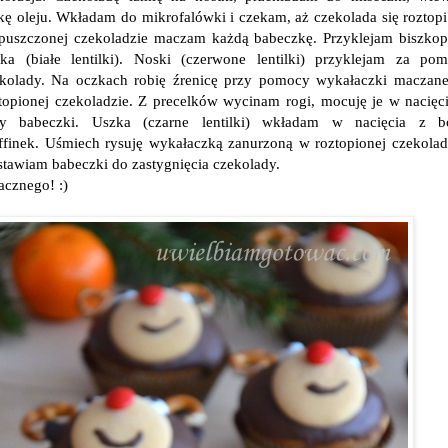
kę oleju. Wkładam do mikrofalówki i czekam, aż czekolada się roztop
puszczonej czekoladzie maczam każdą babeczkę. Przyklejam biszkop
ka (białe lentilki). Noski (czerwone lentilki) przyklejam za po
kolady. Na oczkach robię źrenicę przy pomocy wykałaczki maczan
topionej czekoladzie. Z precelków wycinam rogi, mocuję je w nacięc
ry babeczki. Uszka (czarne lentilki) wkładam w nacięcia z b
finek. Uśmiech rysuję wykałaczką zanurzoną w roztopionej czekolad
tawiam babeczki do zastygnięcia czekolady.
cznego! :)