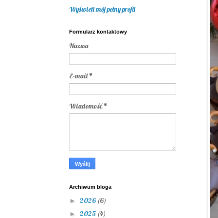
Wyświetl mój pełny profil
Formularz kontaktowy
Nazwa
E-mail
*
Wiadomość
*
Archiwum bloga
2026
(6)
►
2025
(4)
►