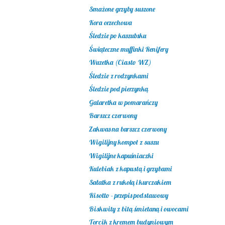
Smażone grzyby suszone
Kora orzechowa
Śledzie po kaszubsku
Świąteczne muffinki Renifery
Wuzetka (Ciasto WZ)
Śledzie z rodzynkami
Śledzie pod pierzynką
Galaretka w pomarańczy
Barszcz czerwony
Zakwas na barszcz czerwony
Wigilijny kompot z suszu
Wigilijne kapuśniaczki
Kulebiak z kapustą i grzybami
Sałatka z rukolą i kurczakiem
Risotto - przepis podstawowy
Biskwity z bitą śmietaną i owocami
Torcik z kremem budyniowym