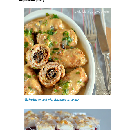
Popularne posty
Roladki ze schabu duszone w sosie