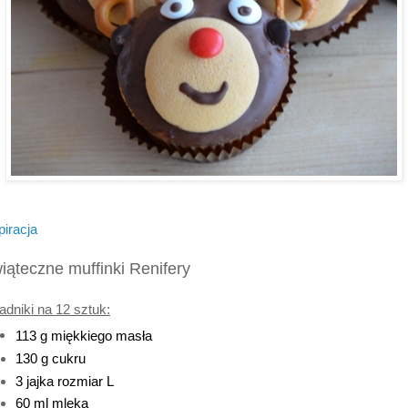
piracja
iąteczne muffinki Renifery
adniki na 12 sztuk:
113 g miękkiego masła
130 g cukru
3 jajka rozmiar L
60 ml mleka