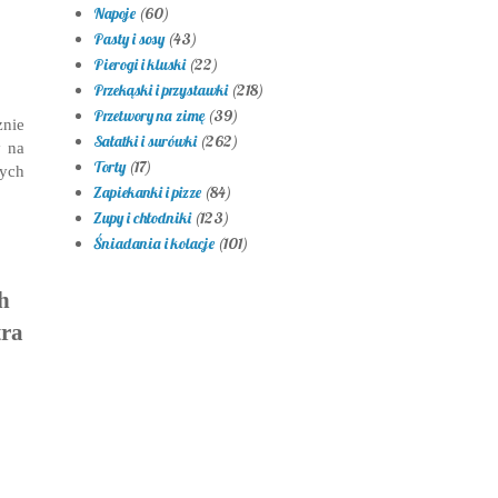
Napoje
(60)
Pasty i sosy
(43)
Pierogi i kluski
(22)
Przekąski i przystawki
(218)
Przetwory na zimę
(39)
znie
Sałatki i surówki
(262)
y na
Torty
(17)
cych
Zapiekanki i pizze
(84)
Zupy i chłodniki
(123)
Śniadania i kolacje
(101)
h
tra