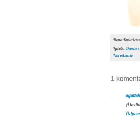
Ilona Kuśmier
Labels:
Dania z
Narodzenie
1 komenta
agatte
A to dl
Odpow