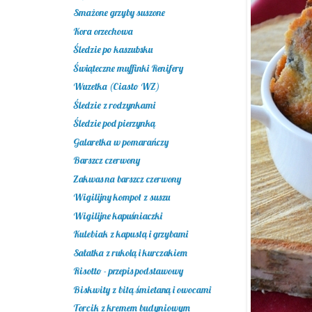
Smażone grzyby suszone
Kora orzechowa
Śledzie po kaszubsku
Świąteczne muffinki Renifery
Wuzetka (Ciasto WZ)
Śledzie z rodzynkami
Śledzie pod pierzynką
Galaretka w pomarańczy
Barszcz czerwony
Zakwas na barszcz czerwony
Wigilijny kompot z suszu
Wigilijne kapuśniaczki
Kulebiak z kapustą i grzybami
Sałatka z rukolą i kurczakiem
Risotto - przepis podstawowy
Biskwity z bitą śmietaną i owocami
Torcik z kremem budyniowym