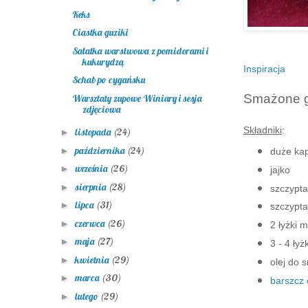
Keks
Ciastka guziki
Sałatka warstwowa z pomidorami i
kukurydzą
Inspiracja
Schab po cygańsku
Smażone g
Warsztaty zupowe Winiary i sesja
zdjęciowa
Składniki
:
listopada
(24)
►
października
(24)
►
duże kap
września
(26)
►
jajko
sierpnia
(28)
►
szczypta 
lipca
(31)
►
szczypta
czerwca
(26)
►
2 łyżki 
maja
(27)
►
3 - 4 łyżk
kwietnia
(29)
►
olej do 
marca
(30)
►
barszcz
lutego
(29)
►