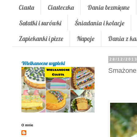
Ciasta
Ciasteczka
Dania bezmięsne
Sałatki i surówki
Śniadania i kolacje
Zapiekanki i pizze
Napoje
Dania z ka
28/12/201
Wielkanocne wypieki
Smażone 
O mnie