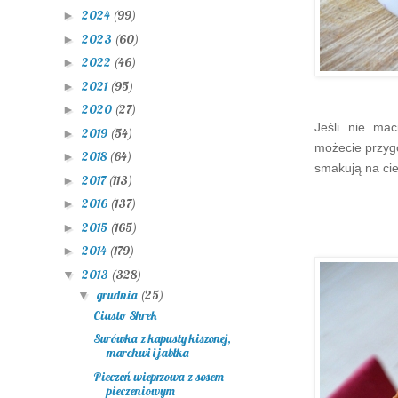
2024
(99)
►
2023
(60)
►
2022
(46)
►
2021
(95)
►
2020
(27)
►
Jeśli nie ma
2019
(54)
►
możecie przyg
2018
(64)
►
smakują na ci
2017
(113)
►
2016
(137)
►
2015
(165)
►
2014
(179)
►
2013
(328)
▼
grudnia
(25)
▼
Ciasto Shrek
Surówka z kapusty kiszonej,
marchwi i jabłka
Pieczeń wieprzowa z sosem
pieczeniowym