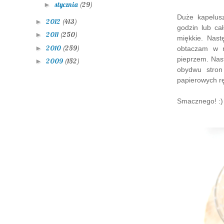
stycznia
(29)
►
Duże kapelus
2012
(413)
►
godzin lub ca
2011
(250)
►
miękkie. Nas
2010
(259)
►
obtaczam w m
pieprzem. Nas
2009
(152)
►
obydwu stron
papierowych r
Smacznego! :)