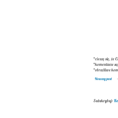
*cieszę się, że C
*komentarze s
*obraźliwe kom
Nowszy post
Subskrybuj:
Ko