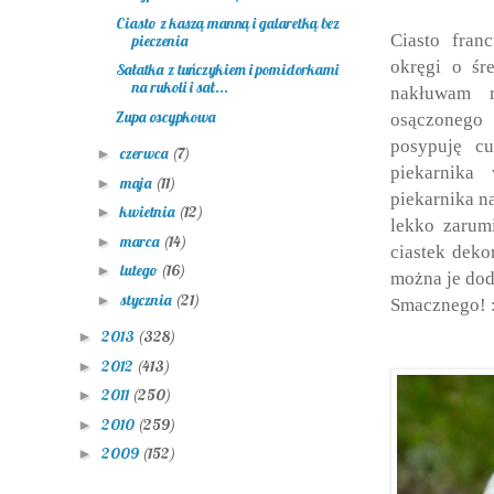
Ciasto z kaszą manną i galaretką bez
Ciasto fra
pieczenia
okręgi o śr
Sałatka z tuńczykiem i pomidorkami
na rukoli i sał...
nakłuwam r
Zupa oscypkowa
osączonego 
posypuję c
czerwca
(7)
►
piekarnika
maja
(11)
►
piekarnika n
kwietnia
(12)
►
lekko zarum
marca
(14)
►
ciastek deko
lutego
(16)
►
można je do
stycznia
(21)
►
Smacznego! 
2013
(328)
►
2012
(413)
►
2011
(250)
►
2010
(259)
►
2009
(152)
►