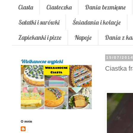
Ciasta
Ciasteczka
Dania bezmięsne
Sałatki i surówki
Śniadania i kolacje
Zapiekanki i pizze
Napoje
Dania z ka
15/07/201
Wielkanocne wypieki
Ciastka f
O mnie