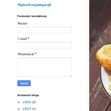
Wyświetl mój pełny profil
Formularz kontaktowy
Nazwa
E-mail
*
Wiadomość
*
Archiwum bloga
2026
(6)
►
2025
(4)
►