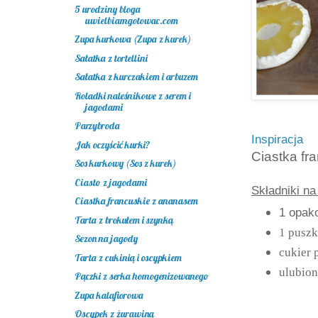
5 urodziny bloga
uwielbiamgotowac.com
Zupa kurkowa (Zupa z kurek)
Sałatka z tortellini
Sałatka z kurczakiem i arbuzem
Roladki naleśnikowe z serem i
jagodami
Parzybroda
Inspiracja
Jak oczyścić kurki?
Ciastka fr
Sos kurkowy (Sos z kurek)
Ciasto z jagodami
Składniki na
Ciastka francuskie z ananasem
1 opako
Tarta z brokułem i szynką
1 puszk
Sezon na jagody
cukier 
Tarta z cukinią i oscypkiem
ulubion
Pączki z serka homogenizowanego
Zupa kalafiorowa
Oscypek z żurawiną