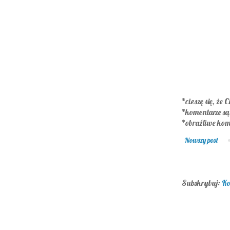
*cieszę się, że C
*komentarze s
*obraźliwe kom
Nowszy post
Subskrybuj:
Ko