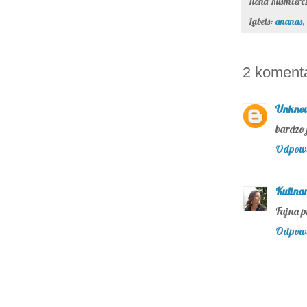
Ilona Kuśmier
Labels:
ananas
,
2 koment
Unkno
bardzo 
Odpow
Kulina
Fajna p
Odpow