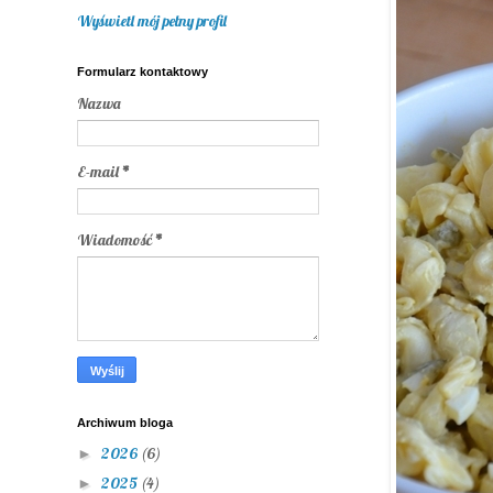
Wyświetl mój pełny profil
Formularz kontaktowy
Nazwa
E-mail
*
Wiadomość
*
Archiwum bloga
2026
(6)
►
2025
(4)
►