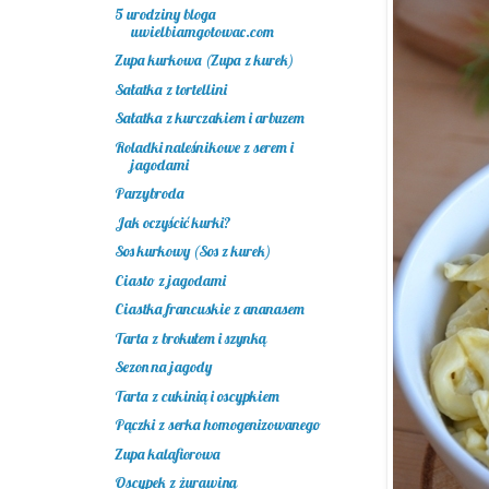
5 urodziny bloga
uwielbiamgotowac.com
Zupa kurkowa (Zupa z kurek)
Sałatka z tortellini
Sałatka z kurczakiem i arbuzem
Roladki naleśnikowe z serem i
jagodami
Parzybroda
Jak oczyścić kurki?
Sos kurkowy (Sos z kurek)
Ciasto z jagodami
Ciastka francuskie z ananasem
Tarta z brokułem i szynką
Sezon na jagody
Tarta z cukinią i oscypkiem
Pączki z serka homogenizowanego
Zupa kalafiorowa
Oscypek z żurawiną