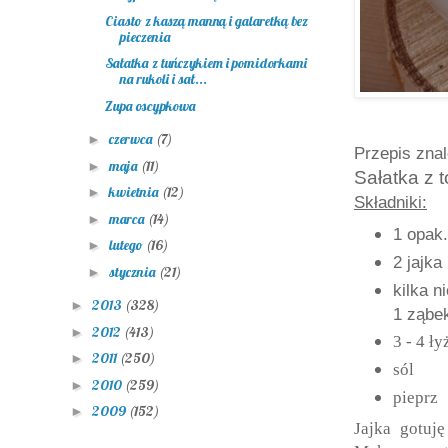
Ciasto z kaszą manną i galaretką bez
pieczenia
Sałatka z tuńczykiem i pomidorkami
na rukoli i sał...
Zupa oscypkowa
czerwca
(7)
►
Przepis znal
maja
(11)
►
Sałatka z to
kwietnia
(12)
►
Składniki:
marca
(14)
►
1 opak.
lutego
(16)
►
2 jajka
stycznia
(21)
►
kilka 
2013
(328)
►
1 ząbe
2012
(413)
►
3 - 4 ł
2011
(250)
►
sól
2010
(259)
►
pieprz
2009
(152)
►
Jajka gotuj