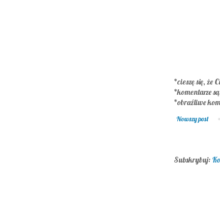
*cieszę się, że C
*komentarze s
*obraźliwe kom
Nowszy post
Subskrybuj:
Ko