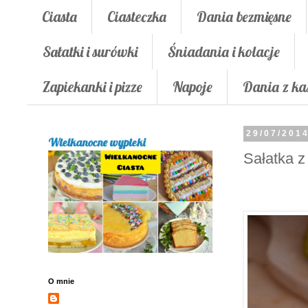
Ciasta
Ciasteczka
Dania bezmięsne
Sałatki i surówki
Śniadania i kolacje
Zapiekanki i pizze
Napoje
Dania z ka
29/07/201
Wielkanocne wypieki
Sałatka z 
O mnie