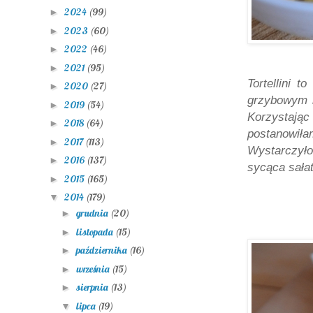
2024
(99)
►
2023
(60)
►
2022
(46)
►
2021
(95)
►
Tortellini 
2020
(27)
►
grzybowym l
2019
(54)
►
Korzystając 
2018
(64)
►
postanowiła
2017
(113)
►
Wystarczyło
2016
(137)
►
sycąca sałat
2015
(165)
►
2014
(179)
▼
grudnia
(20)
►
listopada
(15)
►
października
(16)
►
września
(15)
►
sierpnia
(13)
►
lipca
(19)
▼