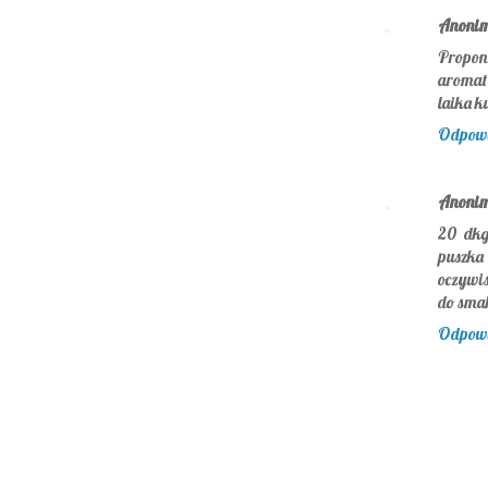
Anoni
Propon
aromat 
laika k
Odpow
Anoni
20 dkg
puszka
oczywis
do sma
Odpow