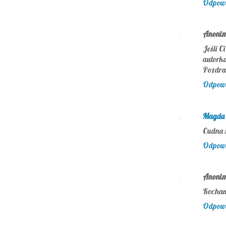
Odpow
Anoni
Jeśli C
autorka
Pozdra
Odpow
Magda 
Cudna s
Odpow
Anoni
Kocham
Odpow