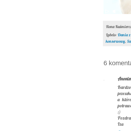
Ilona Kuśmier
Labels:
Dania z
konserwowy
,
Sa
6 koment
Anoni
Bardzo 
przeszk
a któr
potrawa
;)
Pozdra
Iza