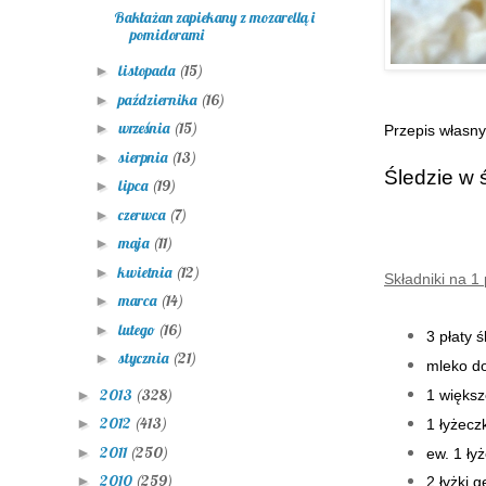
Bakłażan zapiekany z mozarellą i
pomidorami
listopada
(15)
►
października
(16)
►
września
(15)
►
Przepis własny
sierpnia
(13)
►
Śledzie w 
lipca
(19)
►
czerwca
(7)
►
maja
(11)
►
kwietnia
(12)
►
Składniki na 1
marca
(14)
►
lutego
(16)
►
3 płaty 
stycznia
(21)
►
mleko do
2013
(328)
►
1 większe
2012
(413)
►
1 łyżecz
2011
(250)
►
ew. 1 ły
2010
(259)
►
2 łyżki 