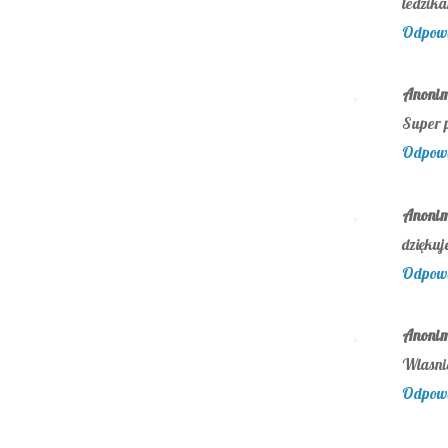
ledzika
Odpow
Anoni
Super p
Odpow
Anoni
dziękuj
Odpow
Anoni
Wlasnie
Odpow