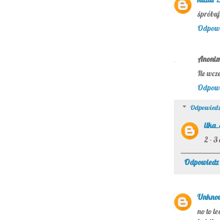
śpróbuj
Odpow
Anoni
Ile wcz
Odpow
Odpowiedz
ilka
2 - 3
Odpowiedz
Unkno
no to le