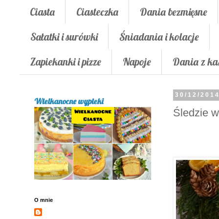
Ciasta
Ciasteczka
Dania bezmięsne
Sałatki i surówki
Śniadania i kolacje
Zapiekanki i pizze
Napoje
Dania z ka
30/12/201
Wielkanocne wypieki
Śledzie w
O mnie