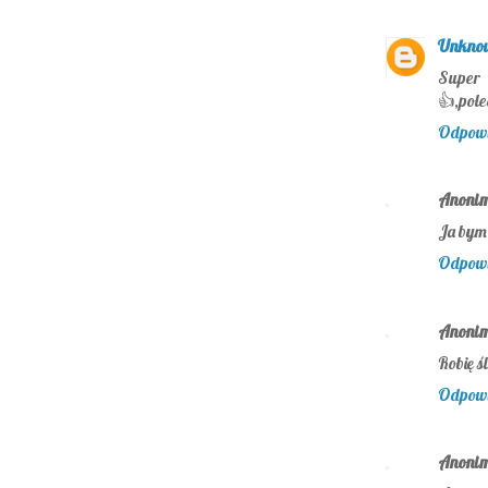
Unkno
Super 
👍,pole
Odpow
Anoni
Ja bym 
Odpow
Anoni
Robię ś
Odpow
Anoni