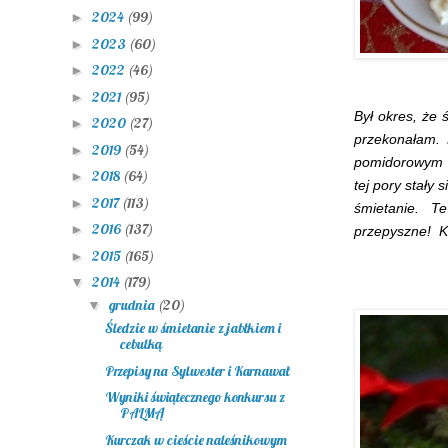
2024
(99)
►
2023
(60)
►
2022
(46)
►
2021
(95)
►
Był okres, że 
2020
(27)
►
przekonałam. 
2019
(54)
►
pomidorowym 
2018
(64)
►
tej pory stały
2017
(113)
►
śmietanie.
Te 
2016
(137)
►
przepyszne! Ko
2015
(165)
►
2014
(179)
▼
grudnia
(20)
▼
Śledzie w śmietanie z jabłkiem i
cebulką
Przepisy na Sylwester i Karnawał
Wyniki świątecznego konkursu z
PALMĄ
Kurczak w cieście naleśnikowym