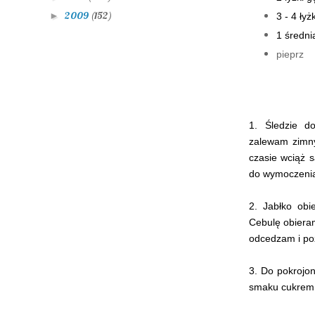
2009
(152)
►
3 - 4 ły
1 średni
pieprz
1. Śledzie d
zalewam zimny
czasie wciąż 
do wymoczenia.
2. Jabłko obi
Cebulę obiera
odcedzam i po
3. Do pokrojo
smaku cukrem 