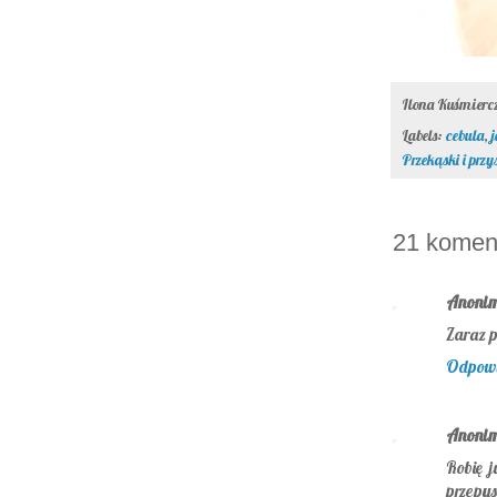
Ilona Kuśmier
Labels:
cebula
,
Przekąski i przy
21 komen
Anoni
Zaraz p
Odpow
Anoni
Robię j
przepys