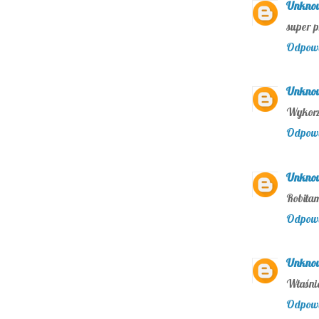
Unkno
super p
Odpow
Unkno
Wykorz
Odpow
Unkno
Robiłam
Odpow
Unkno
Właśni
Odpow