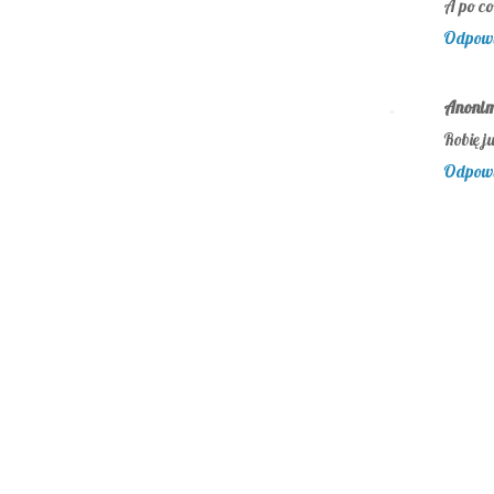
A po co
Odpow
Anoni
Robię j
Odpow