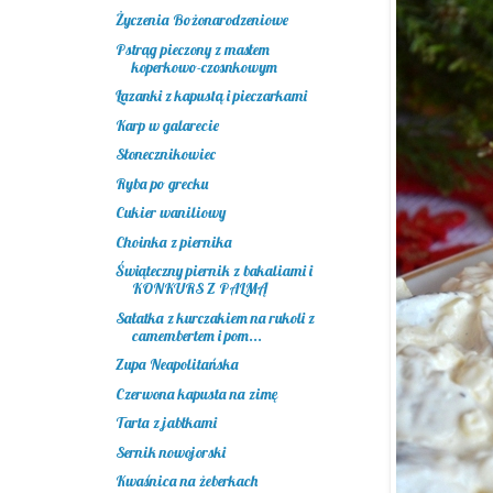
Życzenia Bożonarodzeniowe
Pstrąg pieczony z masłem
koperkowo-czosnkowym
Łazanki z kapustą i pieczarkami
Karp w galarecie
Słonecznikowiec
Ryba po grecku
Cukier waniliowy
Choinka z piernika
Świąteczny piernik z bakaliami i
KONKURS Z PALMĄ
Sałatka z kurczakiem na rukoli z
camembertem i pom...
Zupa Neapolitańska
Czerwona kapusta na zimę
Tarta z jabłkami
Sernik nowojorski
Kwaśnica na żeberkach