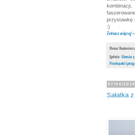
kombinacji
faszerowa
przystawkę 
:)
Zobacz więcej »
Ilona Kuśmier
Labels:
Dania z 
Przekąski i przy
07/04/201
Sałatka 