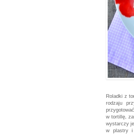
Roladki z to
rodzaju pr
przygotować
w tortillę, 
wystarczy je
w plastry 