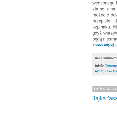
wędzonego ł
zimno, u mn
możecie do
przepisie, 
szpinaku. N
gdyż warzyw
będą niesma
Zobacz więcej »
Ilona Kuśmier
Labels:
Karnaw
sałata
,
serek k
14/04/201
Jajka fa