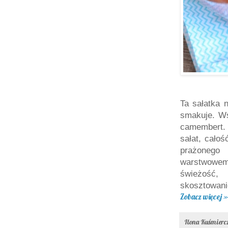
Ta sałatka n
smakuje. W
camembert. 
sałat, cało
prażonego
warstwowemu
świeżość,
skosztowan
Zobacz więcej »
Ilona Kuśmier