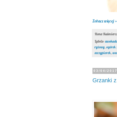
Zobacz więcej »
Ilona Kuśmier
Labels:
awokad
ryżowy
,
ogórek 
szczypiorek
,
wa
03/04/201
Grzanki z