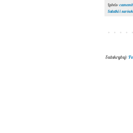
Labels:
camemb
Sałatki i surówk
Subskrybuj:
Po