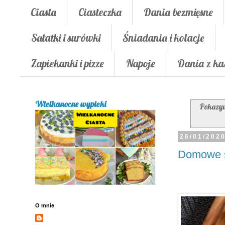
Ciasta
Ciasteczka
Dania bezmięsne
Sałatki i surówki
Śniadania i kolacje
Zapiekanki i pizze
Napoje
Dania z ka
Wielkanocne wypieki
Pokazyw
26/01/202
Domowe 
O mnie