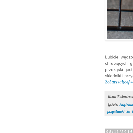
Lubicie wędzo
chrupiących 
przekąski jes
składniki i przy
Zobacz więcej »
Ilona Kuśmier
Labels:
bagietka
przystawki
,
ser 
08/11/201