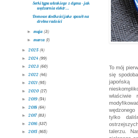
Serki typu włoskiego z dymu – jak
wędzarnia elektr...
Domowe słodkości jako sposób na
drobne radości
maja
(3)
►
marca
(1)
►
2025
(4)
►
2024
(99)
►
2023
(60)
►
To mój pier
2022
(46)
się spodob
►
japońską
2021
(95)
►
nieskomplik
2020
(27)
►
właściwie
2019
(54)
►
modyfikować
2018
(64)
►
wędzonego 
2017
(113)
►
tylko dali
2016
(137)
►
ostrzejszyc
talerzu. N
2015
(165)
►