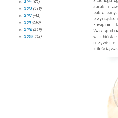
zielonego o
2014
(179)
►
serek i aw
2013
(328)
►
pokroiliśmy
2012
(413)
►
przyrządzen
2011
(250)
►
zawijanie i 
2010
(259)
►
Was spróbow
2009
(152)
►
w chińskie
oczywiście j
z ilością was