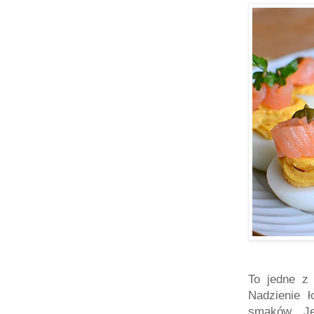
To jedne z 
Nadzienie ł
smaków. Jeś