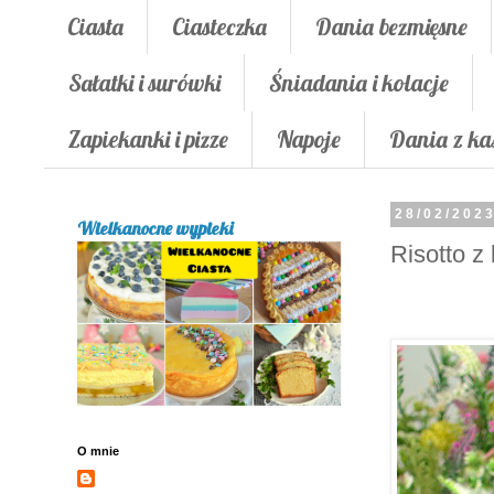
Ciasta
Ciasteczka
Dania bezmięsne
Sałatki i surówki
Śniadania i kolacje
Zapiekanki i pizze
Napoje
Dania z ka
28/02/202
Wielkanocne wypieki
Risotto z
O mnie