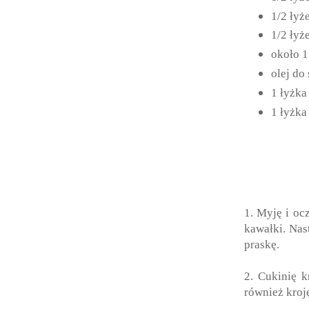
1/2 łyż
1/2 łyż
około 1
olej do
1 łyżka
1 łyżka
1. Myję i oc
kawałki. Nas
praskę.
2. Cukinię 
również kroj