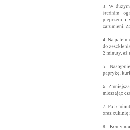
3. W dużym 
średnim ogn
pieprzem i 
zarumieni. Zd
4. Na pateln
do zeszkleni
2 minuty, aż 
5. Następni
paprykę, kur
6. Zmniejsza
mieszając czę
7. Po 5 minu
oraz cukinię 
8. Kontynuu