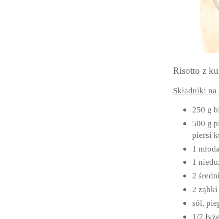
Risotto z ku
Składniki na 
250 g b
500 g p
piersi 
1 młoda
1 nied
2 średn
2 ząbki
sól, pie
1/2 łyż