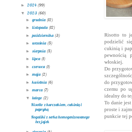
2024
(99)
►
2023
(60)
▼
grudnia
(12)
►
listopada
(12)
►
Risotto to 
października
(3)
►
podzielić s
września
(5)
►
cukinią i pa
sierpnia
(5)
►
pewnością 
lipca
(1)
►
włoskiej.
czerwca
(1)
►
Do przygotow
maja
(2)
►
szczególnośc
kwietnia
(6)
do przygotow
►
czemu po ug
marca
(7)
►
idealny do te
lutego
(2)
▼
To danie jes
Risotto z kurczakiem, cukinią i
papryką
proste i zaj
punkcie tej p
Rogaliki z serka homogenizowanego
bez jajek
stycznia
(4)
►