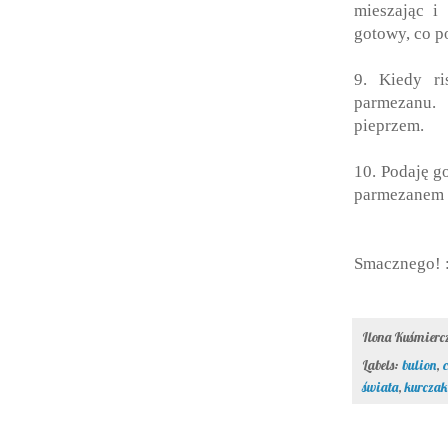
mieszając i 
gotowy, co p
9. Kiedy ri
parmezanu.
pieprzem.
10. Podaję go
parmezanem 
Smacznego! 
Ilona Kuśmier
Labels:
bulion
,
świata
,
kurczak