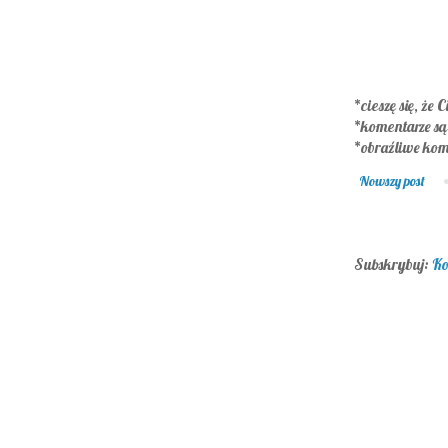
*cieszę się, że C
*komentarze s
*obraźliwe kom
Nowszy post
Subskrybuj:
Ko