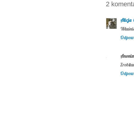
2 koment
Alicja
Właśnie
Odpow
Anoni
Zrobił
Odpow