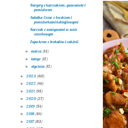
Burgery z kurczakiem, guacamole i
pomidorem
Sałatka Cezar z boczkiem i
pomidorkami koktajlowymi
Kurczak z warzywami w sosie
orzechowym
Zupa krem z brokułów i cukinii
marca
(13)
►
lutego
(12)
►
stycznia
(12)
►
2023
(60)
►
2022
(46)
►
2021
(95)
►
2020
(27)
►
2019
(54)
►
2018
(64)
►
2017
(113)
►