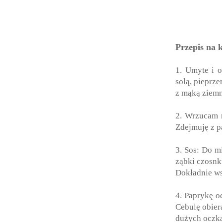
Przepis na 
1. Umyte i o
solą, pieprz
z mąką ziemn
2. Wrzucam n
Zdejmuję z pa
3. Sos: Do m
ząbki czosnk
Dokładnie ws
4. Paprykę o
Cebulę obier
dużych oczka