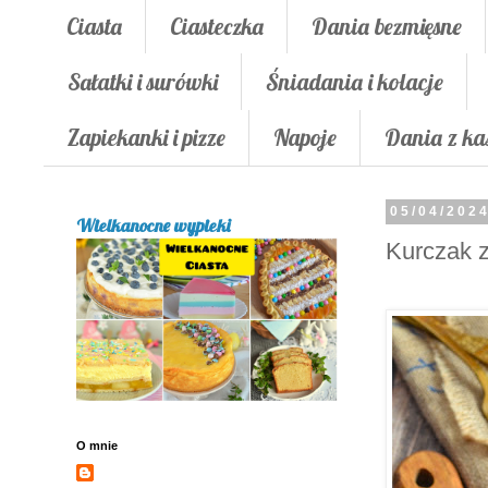
Ciasta
Ciasteczka
Dania bezmięsne
Sałatki i surówki
Śniadania i kolacje
Zapiekanki i pizze
Napoje
Dania z ka
05/04/202
Wielkanocne wypieki
Kurczak 
O mnie