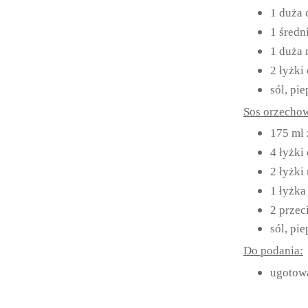
1 duża 
1 średn
1 duża
2 łyżki 
sól, pie
Sos orzecho
175 ml
4 łyżki
2 łyżki
1 łyżka
2 przec
sól, pie
Do podania:
ugotowa