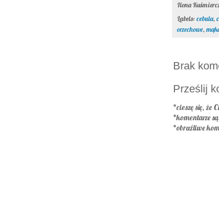
Ilona Kuśmier
Labels:
cebula
,
orzechowe
,
mąka
Brak kom
Prześlij 
*cieszę się, że C
*komentarze s
*obraźliwe kom