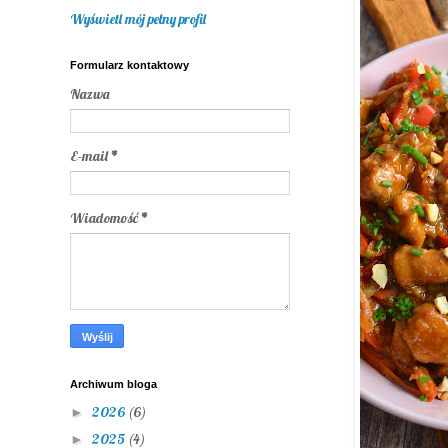
Wyświetl mój pełny profil
Formularz kontaktowy
Nazwa
E-mail
*
Wiadomość
*
Archiwum bloga
2026
(6)
►
2025
(4)
►