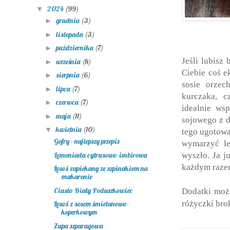
2024
(99)
▼
grudnia
(3)
►
listopada
(3)
►
października
(7)
►
Jeśli lubisz
września
(8)
►
Ciebie coś e
sierpnia
(6)
►
sosie orze
lipca
(7)
►
kurczaka, c
czerwca
(7)
►
idealnie ws
maja
(11)
►
sojowego z 
kwietnia
(10)
▼
tego ugotowa
Gofry - najlepszy przepis
wymarzyć le
Lemoniada cytrusowo-imbirowa
wyszło. Ja j
każdym raze
Łosoś zapiekany ze szpinakiem na
makaronie
Ciasto Biały Poduszkowiec
Dodatki może
różyczki bro
Łosoś z sosem śmietanowo-
koperkowym
Zupa szparagowa