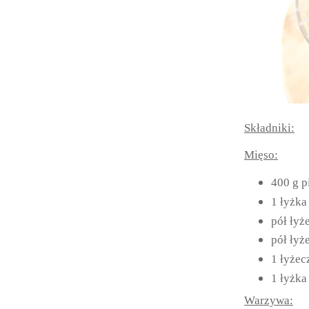
Składniki:
Mięso:
400 g p
1 łyżka
pół łyże
pół łyż
1 łyżec
1 łyżka
Warzywa: