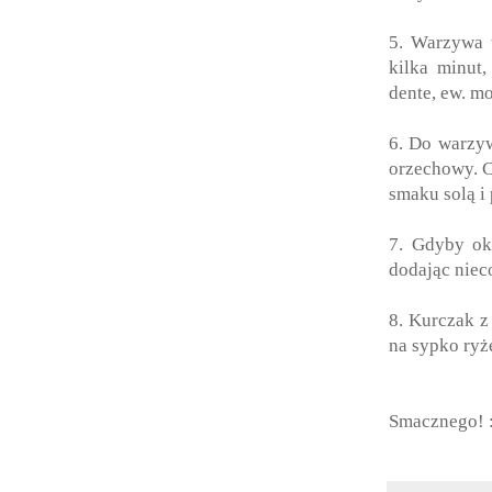
5. Warzywa 
kilka minut
dente, ew. m
6. Do warzy
orzechowy. 
smaku solą i
7. Gdyby oka
dodając niec
8. Kurczak 
na sypko ryż
Smacznego! 