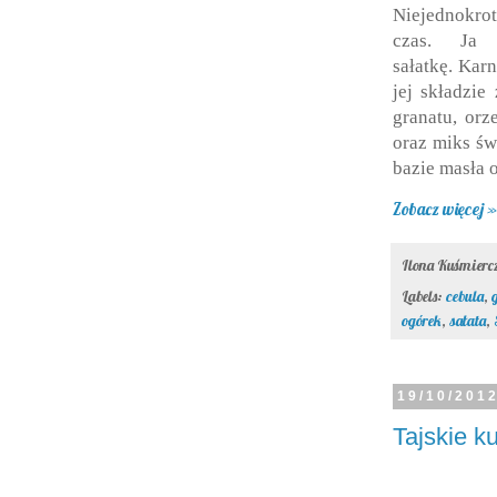
Niejednokrot
czas. Ja 
sałatkę.
Karn
jej składzie
granatu, orz
oraz miks św
bazie masła 
Zobacz więcej »
Ilona Kuśmier
Labels:
cebula
,
ogórek
,
sałata
,
19/10/201
Tajskie 