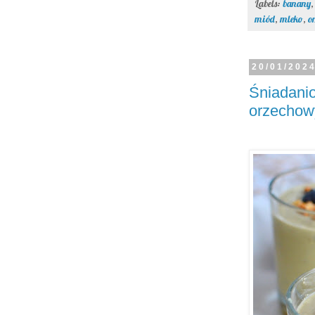
Labels:
banany
miód
,
mleko
,
o
20/01/202
Śniadanio
orzecho