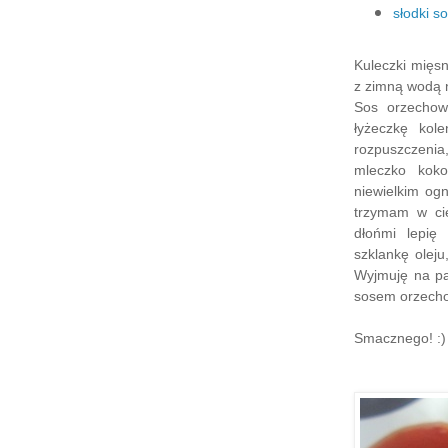
słodki so
Kuleczki mięs
z zimną wodą 
Sos orzechowy
łyżeczkę kol
rozpuszczeni
mleczko kok
niewielkim og
trzymam w cie
dłońmi lepię
szklankę olej
Wyjmuję na pa
sosem orzecho
Smacznego! :