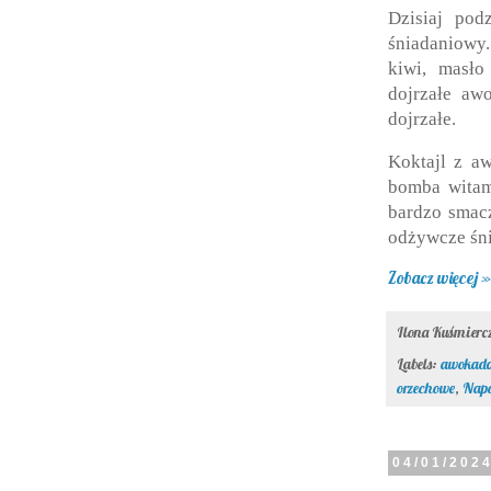
Dzisiaj pod
śniadaniowy.
kiwi, masło
dojrzałe aw
dojrzałe.
Koktajl z a
bomba witam
bardzo smacz
odżywcze śni
Zobacz więcej »
Ilona Kuśmier
Labels:
awokad
orzechowe
,
Napo
04/01/202