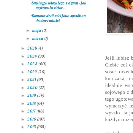
Serki typu włoskiego z dymu – jak
wędzarnia elektr...
Domowe słodkości jako sposób na
drobne radości
maja
(3)
►
marca
(1)
►
2025
(4)
►
2024
(99)
►
Jeśli lubisz
2023
(60)
►
Ciebie coś e
sosie orze
2022
(46)
►
kurczaka, c
2021
(95)
►
idealnie ws
2020
(27)
►
sojowego z 
2019
(54)
►
tego ugotowa
2018
(64)
►
wymarzyć le
2017
(113)
►
wyszło. Ja j
2016
(137)
►
każdym raze
2015
(165)
►