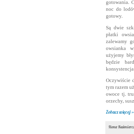
gotowania. 
noc do lodó
gotowy.
Są dwie szk
płatki ows
zalewamy go
owsianka wy
użyjemy bły
będzie bard
konsystencja
Oczywiście 
tym razem uż
owoce tj. tr
orzechy, sus
Zobacz więcej »
Ilona Kuśmier