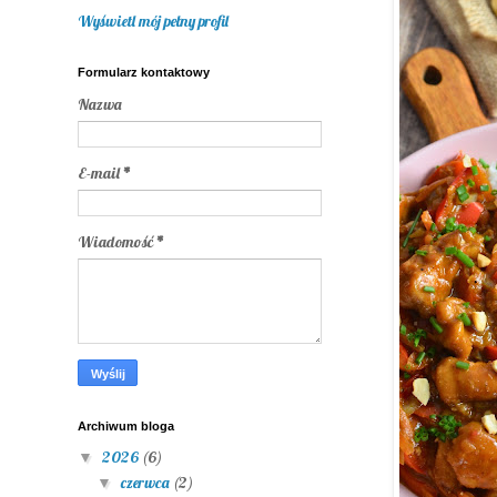
Wyświetl mój pełny profil
Formularz kontaktowy
Nazwa
E-mail
*
Wiadomość
*
Archiwum bloga
2026
(6)
▼
czerwca
(2)
▼