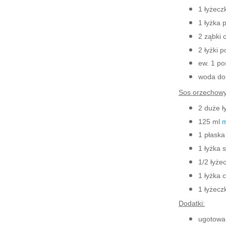
1 łyżecz
1 łyżka 
2 ząbki 
2 łyżki 
ew. 1 po
woda do 
Sos orzechowy
2 duże ł
125 ml
m
1 płaska
1 łyżka 
1/2 łyżec
1 łyżka 
1 łyżecz
Dodatki:
ugotowa