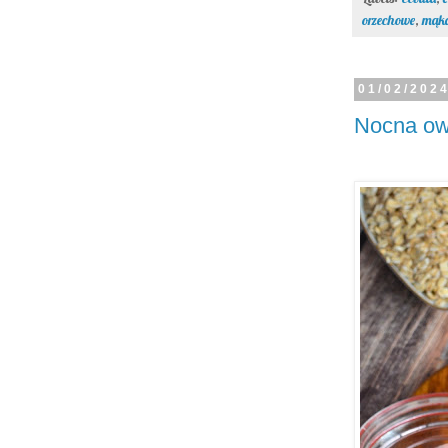
orzechowe
,
mąka
01/02/202
Nocna ow