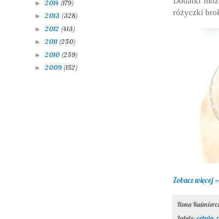
Dodatki może
2014
(179)
►
różyczki bro
2013
(328)
►
2012
(413)
►
2011
(250)
►
2010
(259)
►
2009
(152)
►
Zobacz więcej »
Ilona Kuśmier
Labels:
cebula
,