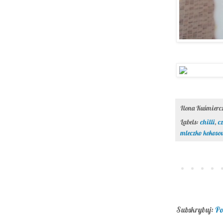
Ilona Kuśmier
Labels:
chilli
,
c
mleczko kokoso
Subskrybuj:
Po