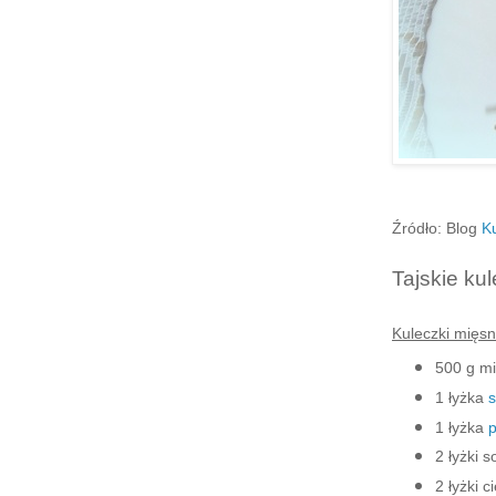
Źródło: Blog
K
Tajskie k
Kuleczki mięsn
500 g m
1 łyżka
s
1 łyżka
p
2 łyżki 
2 łyżki 