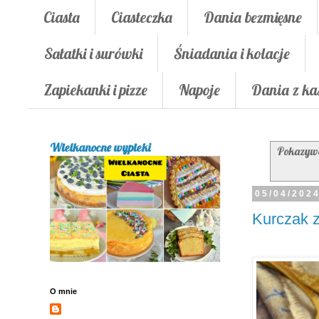
Ciasta
Ciasteczka
Dania bezmięsne
Sałatki i surówki
Śniadania i kolacje
Zapiekanki i pizze
Napoje
Dania z ka
Wielkanocne wypieki
Pokazywa
05/04/202
Kurczak 
O mnie