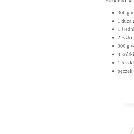
Składniki na 
300 g m
1 duża 
1 średn
2 łyżki 
300 g 
3 krótk
1,5 szk
pęczek