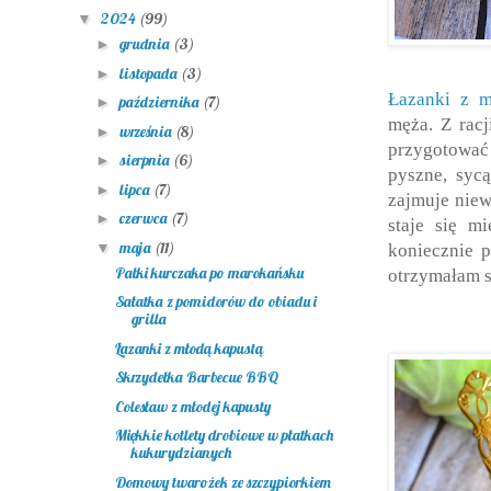
2024
(99)
▼
grudnia
(3)
►
listopada
(3)
►
Łazanki z 
października
(7)
►
męża. Z racj
września
(8)
►
przygotować
sierpnia
(6)
►
pyszne, syc
lipca
(7)
►
zajmuje niew
czerwca
(7)
►
staje się m
maja
(11)
▼
koniecznie p
Pałki kurczaka po marokańsku
otrzymałam s
Sałatka z pomidorów do obiadu i
grilla
Łazanki z młodą kapustą
Skrzydełka Barbecue BBQ
Colesław z młodej kapusty
Miękkie kotlety drobiowe w płatkach
kukurydzianych
Domowy twarożek ze szczypiorkiem