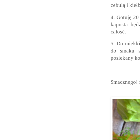
cebulą i kie
4. Gotuję 20
kapusta będ
całość.
5. Do miękk
do smaku s
posiekany ko
Smacznego! 