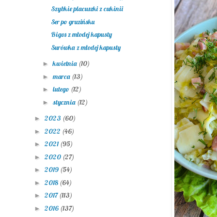
Szybkie placuszki z cukinii
Ser po gruzińsku
Bigos z młodej kapusty
Surówka z młodej kapusty
kwietnia
(10)
►
marca
(13)
►
lutego
(12)
►
stycznia
(12)
►
2023
(60)
►
2022
(46)
►
2021
(95)
►
2020
(27)
►
2019
(54)
►
2018
(64)
►
2017
(113)
►
2016
(137)
►