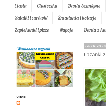
Ciasta
Ciasteczka
Dania bezmięsne
Sałatki i surówki
Śniadania i kolacje
Zapiekanki i pizze
Napoje
Dania z ka
23/05/202
Wielkanocne wypieki
Łazanki z
O mnie