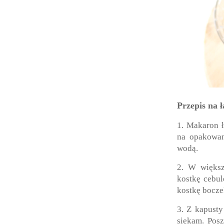
Przepis na 
1. Makaron ł
na opakowan
wodą.
2. W więks
kostkę cebul
kostkę bocze
3. Z kapusty
siekam. Pos