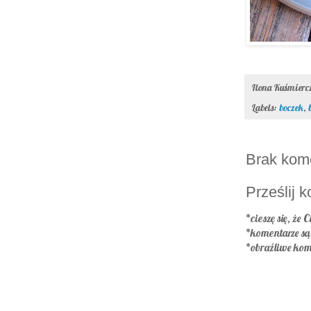
Ilona Kuśmier
Labels:
boczek
,
Brak kom
Prześlij 
*cieszę się, że C
*komentarze s
*obraźliwe kom