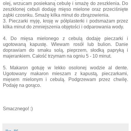
olej, wrzucam posiekaną cebulę i smażę do zeszklenia. Do
zeszklonej cebuli dodaję mięso mielone oraz przeciśnięte
ząbki czosnku. Smażę kilka minut do zbrązowienia.
3. Pieczarki myję, kroję w półplasterki i podsmażam przez
kilka minut do zmniejszenia objętości i odparowania wody.
4. Do mięsa mielonego z cebulą dodaję pieczarki i
ugotowaną kapustę. Wlewam rosół lub bulion.
Danie
doprawiam do smaku solą, pieprzem, słodką papryką i
majerankiem.
Całość trzymam na ogniu 5 - 10 minut.
5. Makaron gotuję w lekko osolonej wodzie al dente.
Ugotowany makaron mieszam z kapustą, pieczarkami,
mięsem mielonym i cebulą. Podgrzewam przez chwilę.
Podaję na gorąco.
Smacznego! :)
ilka_86