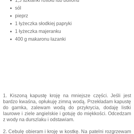
1,5 szklanki rosołu lub bulionu
sól
pieprz
1 łyżeczka słodkiej papryki
1 łyżeczka majeranku
400 g makaronu łazanki
1. Kiszoną kapustę kroję na mniejsze części. Jeśli jest
bardzo kwaśna, opłukuję zimną wodą. Przekładam kapustę
do garnka, zalewam wodą do przykrycia, dodaję listki
laurowe i ziele angielskie i gotuję do miękkości. Odcedzam
z wody na durszlaku i odstawiam.
2. Cebulę obieram i kroję w kostkę. Na patelni rozgrzewam