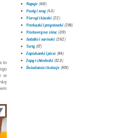
Napoje
(60)
Pasty i sosy
(43)
Pierogi i kluski
(22)
Przekąski i przystawki
(218)
Przetwory na zimę
(39)
Sałatki i surówki
(262)
Torty
(17)
Zapiekanki i pizze
(84)
Zupy i chłodniki
(123)
a to
Śniadania i kolacje
(101)
tego
y w
nkę
iem