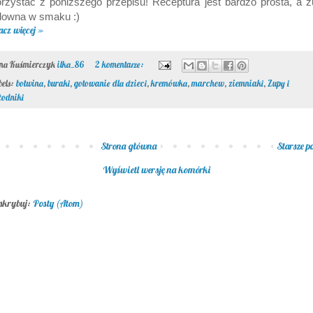
rzystać z poniższego przepisu! Receptura jest bardzo prosta, a 
downa w smaku :)
acz więcej »
ona Kuśmierczyk
ilka_86
2 komentarze:
bels:
botwina
,
buraki
,
gotowanie dla dzieci
,
kremówka
,
marchew
,
ziemniaki
,
Zupy i
łodniki
Strona główna
Starsze p
Wyświetl wersję na komórki
skrybuj:
Posty (Atom)