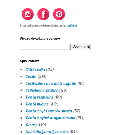
Przyciski społecznościowe dostarczyły
profilki.pl
Wyszukiwarka przepisów
Spis Potraw
Chleb i bułki
(35)
Ciasta
(341)
Ciasteczka i inne małe wypieki
(117)
Czekoladki i pralinki
(13)
Dania bezmięsne
(59)
Dania mięsne
(312)
Dania z ryb i owoców morza
(57)
Dania z ryżu/kaszy/makaronu
(154)
Desery
(149)
Naleśniki/placki/pancakes
(114)