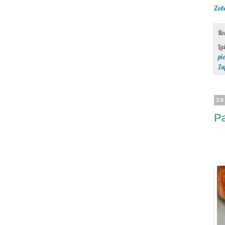
Zob
Il
La
pi
Zu
30
Pa