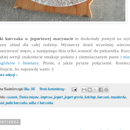
łki kurczaka w jogurtowej marynacie
to doskonały pomysł na szy
szny obiad dla całej rodziny. Wystarczy dzień wcześniej wieczo
arynować mięso, a następnego dnia tylko wstawić do piekarnika. Kur
akiej wersji znakomicie smakuje podany z ziemniaczanym puree i
miz
ogórków i śmietany
. Proste, a jakże pyszne połączenie. Koniec
óbujcie, bo naprawdę warto :)
acz więcej »
ona Kuśmierczyk
ilka_86
Brak komentarzy:
bels:
czosnek
,
Dania mięsne
,
impreza
,
jogurt
,
jogurt grecki
,
ketchup
,
kurczak
,
musztarda
,
iad
,
pałki kurczaka
,
udka z kurczaka
/07/2021