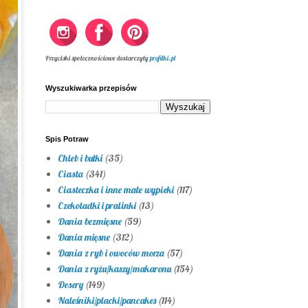
Przyciski społecznościowe dostarczyły
profilki.pl
Wyszukiwarka przepisów
Spis Potraw
Chleb i bułki
(35)
Ciasta
(341)
Ciasteczka i inne małe wypieki
(117)
Czekoladki i pralinki
(13)
Dania bezmięsne
(59)
Dania mięsne
(312)
Dania z ryb i owoców morza
(57)
Dania z ryżu/kaszy/makaronu
(154)
Desery
(149)
Naleśniki/placki/pancakes
(114)