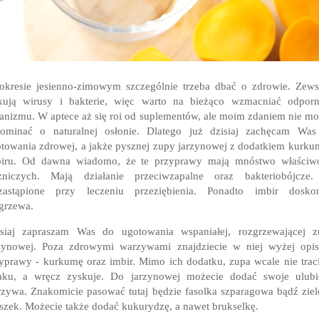
kresie jesienno-zimowym szczególnie trzeba dbać o zdrowie. Zew
kują wirusy i bakterie, więc warto na bieżąco wzmacniać odpor
anizmu. W aptece aż się roi od suplementów, ale moim zdaniem nie m
pominać o naturalnej osłonie. Dlatego już dzisiaj zachęcam Was
towania zdrowej, a jakże pysznej zupy jarzynowej z dodatkiem kurku
biru. Od dawna wiadomo, że te przyprawy mają mnóstwo właściwo
czniczych. Mają działanie przeciwzapalne oraz bakteriobójcze.
ezastąpione przy leczeniu przeziębienia. Ponadto imbir doskon
grzewa.
isiaj zapraszam Was do ugotowania wspaniałej, rozgrzewającej z
zynowej. Poza zdrowymi warzywami znajdziecie w niej wyżej opi
yprawy - kurkumę oraz imbir. Mimo ich dodatku, zupa wcale nie trac
aku, a wręcz zyskuje. Do jarzynowej możecie dodać swoje ulubi
zywa. Znakomicie pasować tutaj będzie fasolka szparagowa bądź zie
szek. Możecie także dodać kukurydzę, a nawet brukselkę.