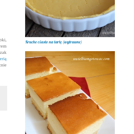
bki,
Kruche ciasto na tartę (wytrawne)
rem
czak
erią
znie