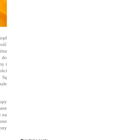
sząd
ność
ożna
 do
my i
ści
 Są
ale
upy
sane
i na
one
lony