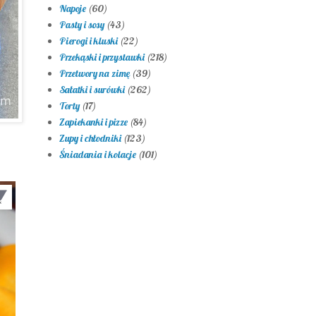
Napoje
(60)
Pasty i sosy
(43)
Pierogi i kluski
(22)
Przekąski i przystawki
(218)
Przetwory na zimę
(39)
Sałatki i surówki
(262)
Torty
(17)
Zapiekanki i pizze
(84)
Zupy i chłodniki
(123)
Śniadania i kolacje
(101)