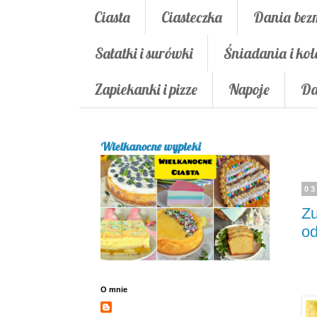
Ciasta
Ciasteczka
Dania bez
Sałatki i surówki
Śniadania i kol
Zapiekanki i pizze
Napoje
Da
Wielkanocne wypieki
03
Zu
od
O mnie