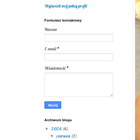
Wyświetl mój pełny profil
Formularz kontaktowy
Nazwa
E-mail
*
Wiadomość
*
Archiwum bloga
2026
(6)
▼
czerwca
(2)
▼