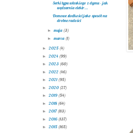
Serki typu włoskiego z dymu – jak
wędzarnia elektr...
Domowe słodkości jako sposób na
drobne radości
maja
(3)
►
marca
(1)
►
2025
(4)
►
2024
(99)
►
2023
(60)
►
2022
(46)
►
2021
(95)
►
2020
(27)
►
2019
(54)
►
2018
(64)
►
2017
(113)
►
2016
(137)
►
2015
(165)
►