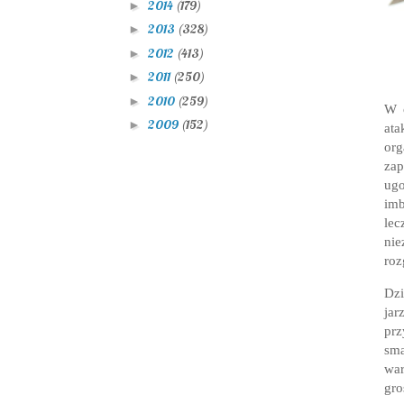
2014
(179)
►
2013
(328)
►
2012
(413)
►
2011
(250)
►
2010
(259)
►
W o
2009
(152)
►
ata
org
za
ugo
im
le
ni
roz
Dz
jar
prz
sm
war
gro