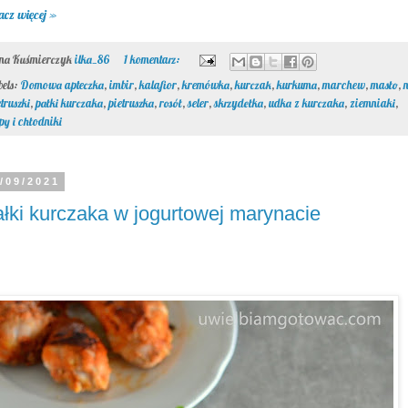
acz więcej »
ona Kuśmierczyk
ilka_86
1 komentarz:
bels:
Domowa apteczka
,
imbir
,
kalafior
,
kremówka
,
kurczak
,
kurkuma
,
marchew
,
masło
,
etruszki
,
pałki kurczaka
,
pietruszka
,
rosół
,
seler
,
skrzydełka
,
udka z kurczaka
,
ziemniaki
,
py i chłodniki
/09/2021
łki kurczaka w jogurtowej marynacie