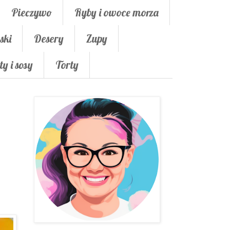
Pieczywo
Ryby i owoce morza
ski
Desery
Zupy
ty i sosy
Torty