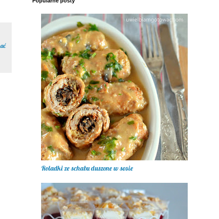
Popularne posty
nać
Roladki ze schabu duszone w sosie