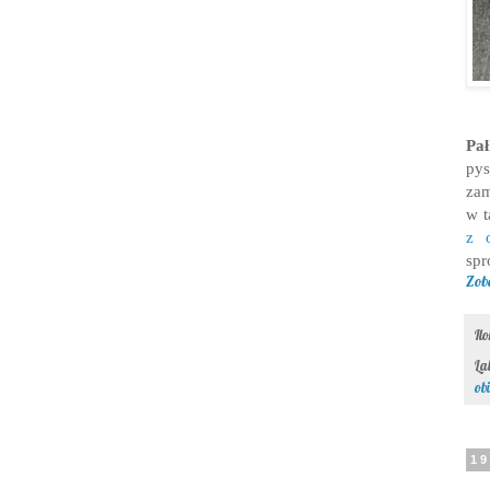
Pa
py
zam
w t
z 
spr
Zob
Il
La
ob
19