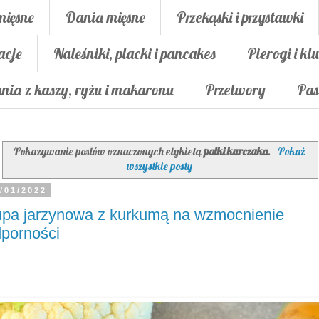
mięsne
Dania mięsne
Przekąski i przystawki
acje
Naleśniki, placki i pancakes
Pierogi i klu
nia z kaszy, ryżu i makaronu
Przetwory
Pas
Pokazywanie postów oznaczonych etykietą
pałki kurczaka
.
Pokaż
wszystkie posty
/01/2022
pa jarzynowa z kurkumą na wzmocnienie
porności