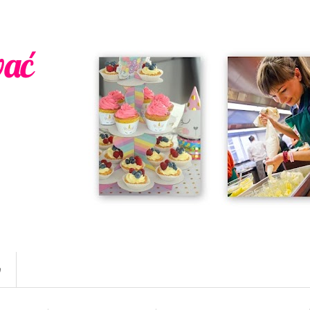
wać
w