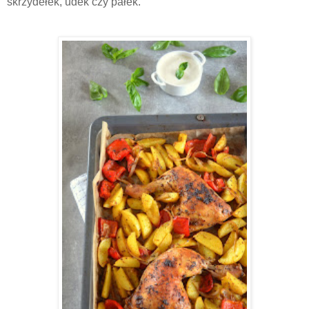
skrzydełek, udek czy pałek.