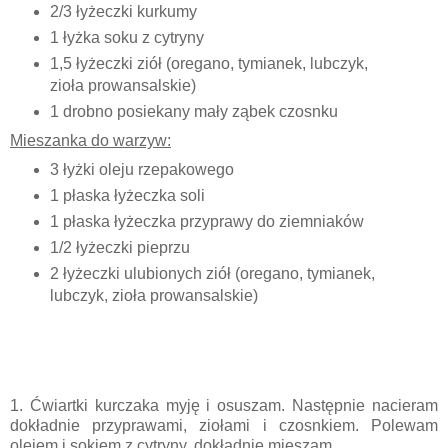
2/3 łyżeczki kurkumy
1 łyżka soku z cytryny
1,5 łyżeczki ziół (oregano, tymianek, lubczyk,
zioła prowansalskie)
1 drobno posiekany mały ząbek czosnku
Mieszanka do warzyw:
3 łyżki oleju rzepakowego
1 płaska łyżeczka soli
1 płaska łyżeczka przyprawy do ziemniaków
1/2 łyżeczki pieprzu
2
łyżeczki ulubionych ziół (oregano, tymianek,
lubczyk, zioła prowansalskie)
1. Ćwiartki kurczaka myję i osuszam. Następnie nacieram
dokładnie przyprawami, ziołami i czosnkiem. Polewam
olejem i sokiem z cytryny, dokładnie mieszam.