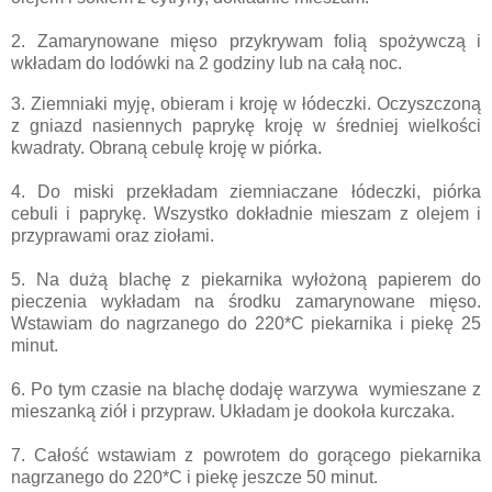
2. Zamarynowane mięso przykrywam folią spożywczą i
wkładam do lodówki na 2 godziny lub na całą noc.
3. Ziemniaki myję, obieram i kroję w łódeczki. Oczyszczoną
z gniazd nasiennych paprykę kroję w średniej wielkości
kwadraty. Obraną cebulę kroję w piórka.
4. Do miski przekładam ziemniaczane łódeczki, piórka
cebuli i paprykę. Wszystko dokładnie mieszam z olejem i
przyprawami oraz ziołami.
5. Na dużą blachę z piekarnika wyłożoną papierem do
pieczenia wykładam na środku zamarynowane mięso.
Wstawiam do nagrzanego do 220*C piekarnika i piekę 25
minut.
6. Po tym czasie na blachę dodaję warzywa
wymieszane z
mieszanką ziół i przypraw.
Układam je dookoła kurczaka.
7. Całość wstawiam z powrotem do gorącego piekarnika
nagrzanego do 220*C i piekę jeszcze 50 minut.