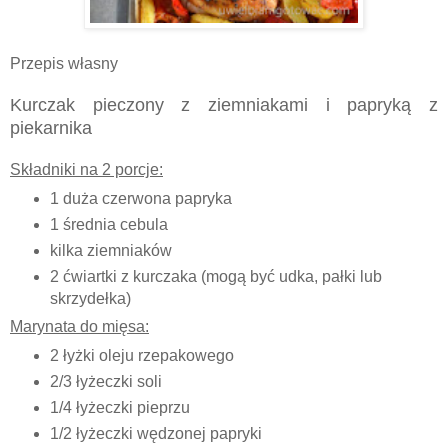
Przepis własny
Kurczak pieczony z ziemniakami i papryką z
piekarnika
Składniki na 2 porcje:
1 duża czerwona papryka
1 średnia cebula
kilka ziemniaków
2 ćwiartki z kurczaka
(mogą być udka, pałki lub
skrzydełka)
Marynata do mięsa:
2 łyżki oleju rzepakowego
2/3 łyżeczki soli
1/4 łyżeczki pieprzu
1/2 łyżeczki wędzonej papryki