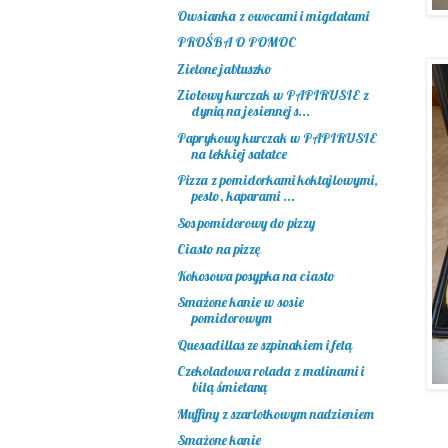
Owsianka z owocami i migdałami
PROŚBA O POMOC
Zielone jabłuszko
Ziołowy kurczak w PAPIRUSIE z
dynią na jesiennej s...
Paprykowy kurczak w PAPIRUSIE
na lekkiej sałatce
Pizza z pomidorkami koktajlowymi,
pesto, kaparami ...
Sos pomidorowy do pizzy
Ciasto na pizzę
Kokosowa posypka na ciasto
Smażone kanie w sosie
pomidorowym
Quesadillas ze szpinakiem i fetą
Czekoladowa rolada z malinami i
bitą śmietaną
Muffiny z szarlotkowym nadzieniem
Smażone kanie