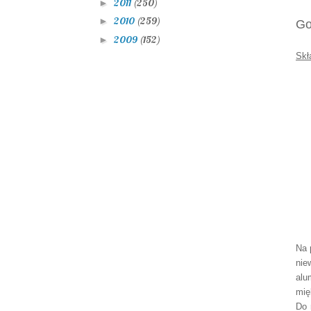
2011
(250)
►
2010
(259)
►
Go
2009
(152)
►
Skł
Na 
nie
alu
mię
Do 