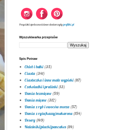
Przyciski społecznościowe dostarczyły
profilki.pl
Wyszukiwarka przepisów
Spis Potraw
Chleb i bułki
(35)
Ciasta
(341)
Ciasteczka i inne małe wypieki
(117)
Czekoladki i pralinki
(13)
Dania bezmięsne
(59)
Dania mięsne
(312)
Dania z ryb i owoców morza
(57)
Dania z ryżu/kaszy/makaronu
(154)
Desery
(149)
Naleśniki/placki/pancakes
(114)