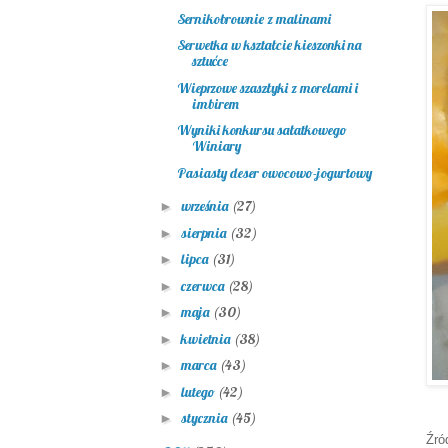
Sernikobrownie z malinami
Serwetka w kształcie kieszonki na
sztućce
Wieprzowe szaszłyki z morelami i
imbirem
Wyniki konkursu sałatkowego
Winiary
Pasiasty deser owocowo-jogurtowy
września
(27)
►
sierpnia
(32)
►
lipca
(31)
►
czerwca
(28)
►
maja
(30)
►
kwietnia
(38)
►
marca
(43)
►
lutego
(42)
►
stycznia
(45)
►
Źró