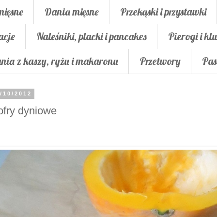
mięsne
Dania mięsne
Przekąski i przystawki
acje
Naleśniki, placki i pancakes
Pierogi i klu
nia z kaszy, ryżu i makaronu
Przetwory
Pas
/10/2012
fry dyniowe