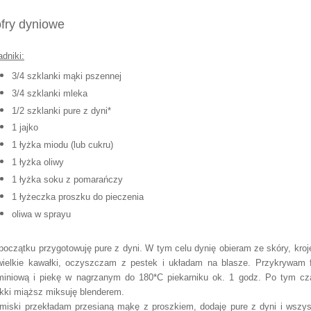
fry dyniowe
adniki:
3/4 szklanki mąki pszennej
3/4 szklanki mleka
1/2 szklanki pure z dyni*
1 jajko
1 łyżka miodu (lub cukru)
1 łyżka oliwy
1 łyżka soku z pomarańczy
1 łyżeczka proszku do pieczenia
oliwa w sprayu
początku przygotowuję pure z dyni. W tym celu dynię obieram ze skóry, kroj
wielkie kawałki, oczyszczam z pestek i układam na blasze. Przykrywam f
miniową i piekę w nagrzanym do 180*C piekarniku ok. 1 godz. Po tym cz
kki miąższ miksuję blenderem.
miski przekładam przesianą mąkę z proszkiem, dodaję pure z dyni i wszys