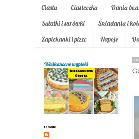
Ciasta
Ciasteczka
Dania bez
Sałatki i surówki
Śniadania i kol
Zapiekanki i pizze
Napoje
Da
26
Wielkanocne wypieki
Go
O mnie