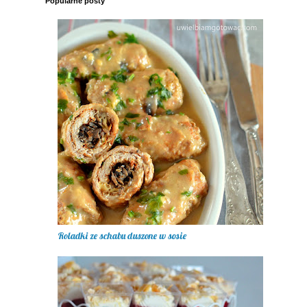
Popularne posty
Roladki ze schabu duszone w sosie