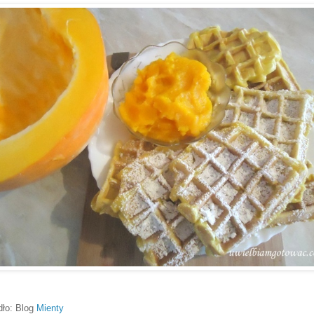
dło: Blog
Mienty