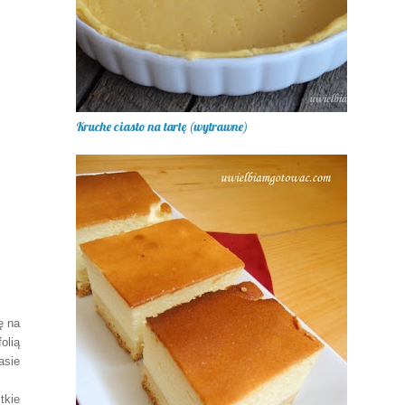
Kruche ciasto na tartę (wytrawne)
ę na
olią
asie
tkie