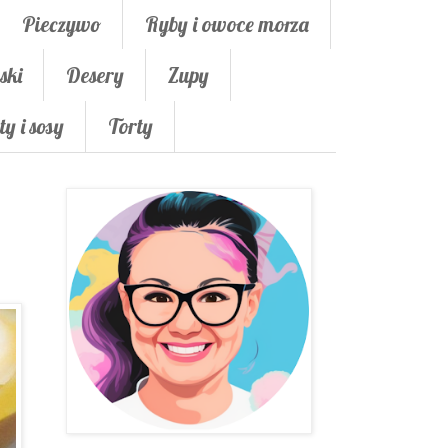
Pieczywo
Ryby i owoce morza
ski
Desery
Zupy
ty i sosy
Torty