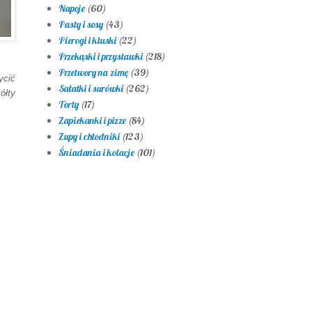
Napoje
(60)
Pasty i sosy
(43)
Pierogi i kluski
(22)
Przekąski i przystawki
(218)
Przetwory na zimę
(39)
ycić
Sałatki i surówki
(262)
ółty
Torty
(17)
Zapiekanki i pizze
(84)
Zupy i chłodniki
(123)
Śniadania i kolacje
(101)