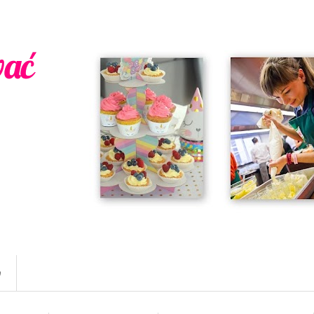
wać
w