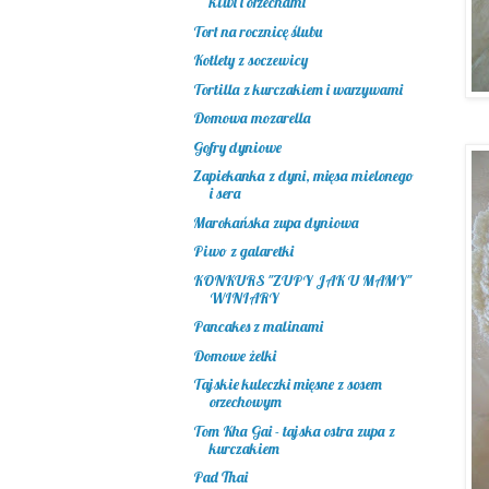
kiwi i orzechami
Tort na rocznicę ślubu
Kotlety z soczewicy
Tortilla z kurczakiem i warzywami
Domowa mozarella
Gofry dyniowe
Zapiekanka z dyni, mięsa mielonego
i sera
Marokańska zupa dyniowa
Piwo z galaretki
KONKURS "ZUPY JAK U MAMY"
WINIARY
Pancakes z malinami
Domowe żelki
Tajskie kuleczki mięsne z sosem
orzechowym
Tom Kha Gai - tajska ostra zupa z
kurczakiem
Pad Thai