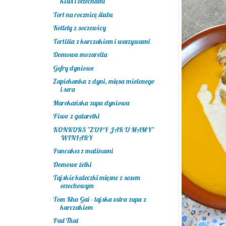
kiwi i orzechami
Tort na rocznicę ślubu
Kotlety z soczewicy
Tortilla z kurczakiem i warzywami
Domowa mozarella
Gofry dyniowe
Zapiekanka z dyni, mięsa mielonego
i sera
Marokańska zupa dyniowa
Piwo z galaretki
KONKURS "ZUPY JAK U MAMY"
WINIARY
Pancakes z malinami
Domowe żelki
Tajskie kuleczki mięsne z sosem
orzechowym
Tom Kha Gai - tajska ostra zupa z
kurczakiem
Pad Thai