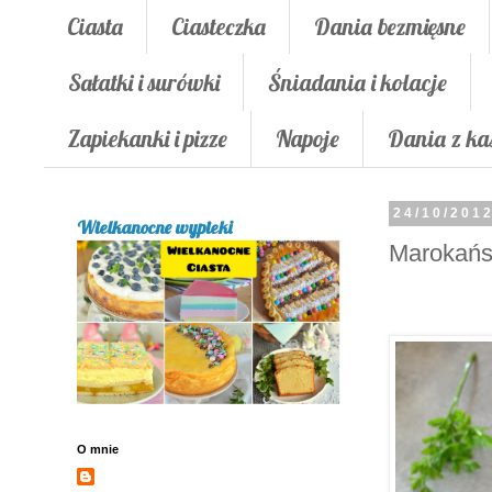
Ciasta
Ciasteczka
Dania bezmięsne
Sałatki i surówki
Śniadania i kolacje
Zapiekanki i pizze
Napoje
Dania z ka
24/10/201
Wielkanocne wypieki
Marokańs
O mnie