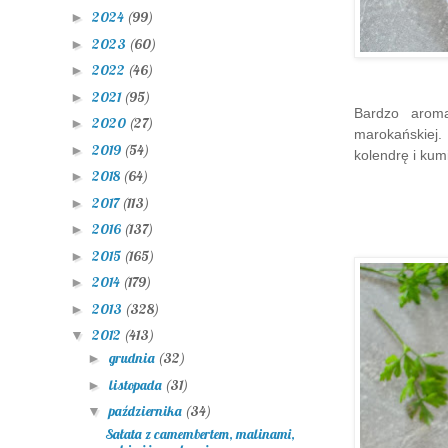
2024
(99)
►
2023
(60)
►
2022
(46)
►
2021
(95)
►
Bardzo arom
2020
(27)
►
marokańskiej.
2019
(54)
►
kolendrę i kumi
2018
(64)
►
2017
(113)
►
2016
(137)
►
2015
(165)
►
2014
(179)
►
2013
(328)
►
2012
(413)
▼
grudnia
(32)
►
listopada
(31)
►
października
(34)
▼
Sałata z camembertem, malinami,