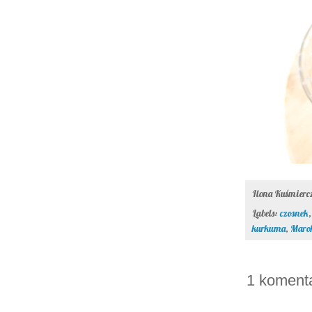
Ilona Kuśmier
Labels:
czosnek
kurkuma
,
Maro
1 komenta