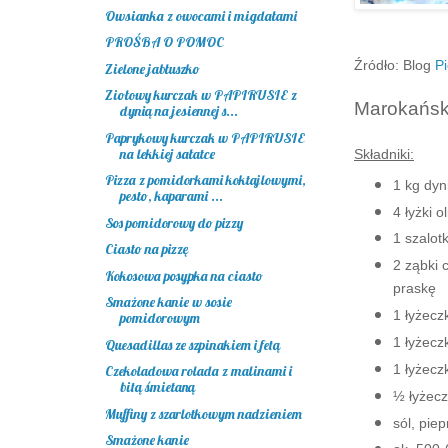
Owsianka z owocami i migdałami
PROŚBA O POMOC
Źródło: Blog
Pi
Zielone jabłuszko
Ziołowy kurczak w PAPIRUSIE z
Marokańsk
dynią na jesiennej s...
Paprykowy kurczak w PAPIRUSIE
na lekkiej sałatce
Składniki:
Pizza z pomidorkami koktajlowymi,
1 kg dyn
pesto, kaparami ...
4 łyżki o
Sos pomidorowy do pizzy
1 szalot
Ciasto na pizzę
2 ząbki 
Kokosowa posypka na ciasto
praskę
Smażone kanie w sosie
1 łyżecz
pomidorowym
1 łyżecz
Quesadillas ze szpinakiem i fetą
1 łyżecz
Czekoladowa rolada z malinami i
bitą śmietaną
½ łyżecz
Muffiny z szarlotkowym nadzieniem
sól, pie
Smażone kanie