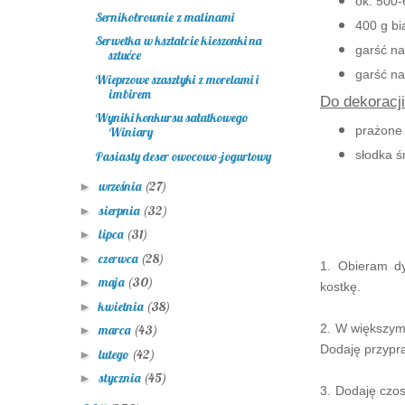
ok. 500-
Sernikobrownie z malinami
400 g bia
Serwetka w kształcie kieszonki na
garść na
sztućce
garść na
Wieprzowe szaszłyki z morelami i
imbirem
Do dekoracji
Wyniki konkursu sałatkowego
prażone 
Winiary
słodka ś
Pasiasty deser owocowo-jogurtowy
września
(27)
►
sierpnia
(32)
►
lipca
(31)
►
czerwca
(28)
►
1. Obieram d
maja
(30)
►
kostkę.
kwietnia
(38)
►
2. W większym 
marca
(43)
►
Dodaję przypra
lutego
(42)
►
stycznia
(45)
►
3. Dodaję czos