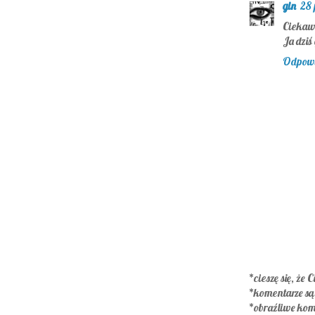
gin
28 
Ciekaw
Ja dziś
Odpow
*cieszę się, że C
*komentarze s
*obraźliwe kom