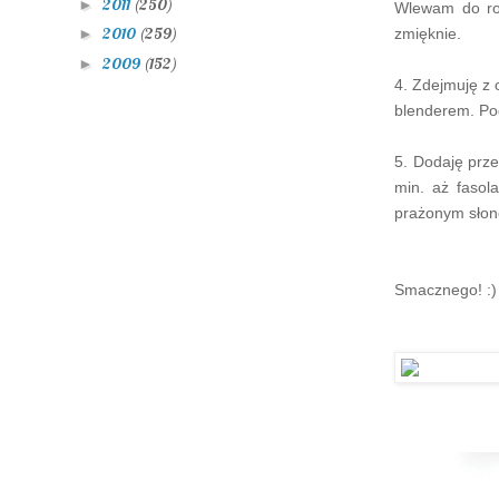
2011
(250)
►
Wlewam do ron
2010
(259)
zmięknie.
►
2009
(152)
►
4. Zdejmuję z 
blenderem. P
5. Dodaję prz
min. aż fasol
prażonym słon
Smacznego! :)