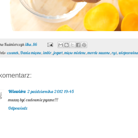
ona Kuśmierczyk
ilka_86
bels:
czosnek
,
Dania mięsne
,
imbir
,
jogurt
,
mięso mielone
,
morele suszone
,
ryż
,
wieprzowina
komentarz:
Wiewióra
2 października 2012 19:45
muszą być cudownie pyszne!!!
Odpowiedz