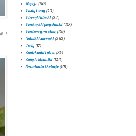
Napoje
(60)
Pasty i sosy
(43)
Pierogi i kluski
(22)
Przekąski i przystawki
(218)
Przetwory na zimę
(39)
li i
Sałatki i surówki
(262)
Torty
(17)
Zapiekanki i pizze
(84)
Zupy i chłodniki
(123)
Śniadania i kolacje
(101)