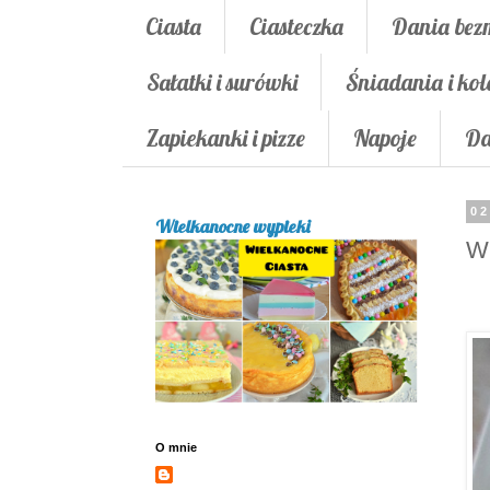
Ciasta
Ciasteczka
Dania bez
Sałatki i surówki
Śniadania i kol
Zapiekanki i pizze
Napoje
Da
02
Wielkanocne wypieki
Wi
O mnie