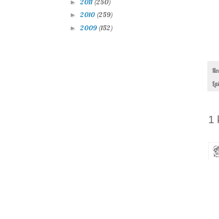
2011
(250)
►
2010
(259)
►
2009
(152)
►
Il
La
1 