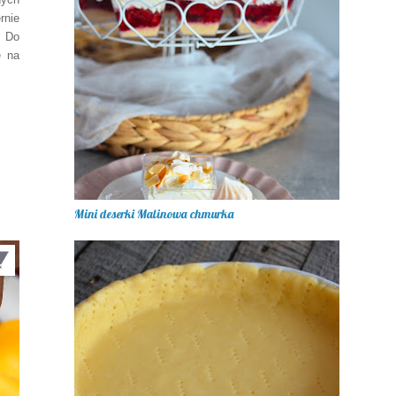
rnie
. Do
e na
Mini deserki Malinowa chmurka