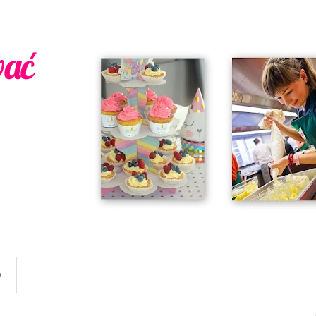
wać
w