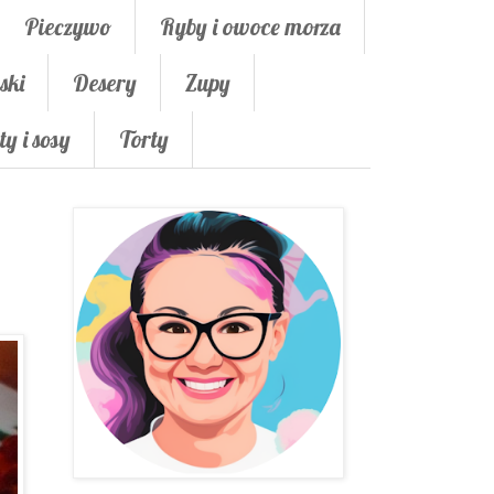
Pieczywo
Ryby i owoce morza
ski
Desery
Zupy
ty i sosy
Torty