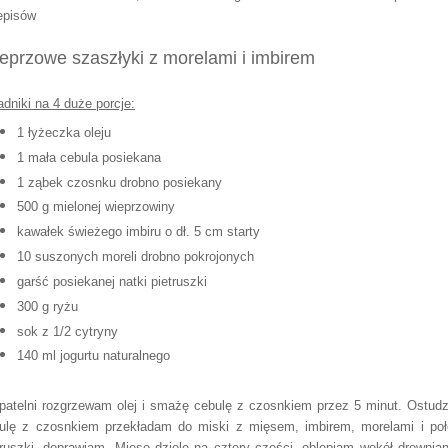
episów
eprzowe szaszłyki z morelami i imbirem
adniki na 4 duże porcje:
1 łyżeczka oleju
1 mała cebula posiekana
1 ząbek czosnku drobno posiekany
500 g mielonej wieprzowiny
kawałek świeżego imbiru o dł. 5 cm starty
10 suszonych moreli drobno pokrojonych
garść posiekanej natki pietruszki
300 g ryżu
sok z 1/2 cytryny
140 ml jogurtu naturalnego
patelni rozgrzewam olej i smażę cebulę z czosnkiem przez 5 minut. Ostud
ulę z czosnkiem przekładam do miski z mięsem, imbirem, morelami i po
truszki, doprawiam. Mięso dzielę na cztery części, oblepiam wokół drewnia