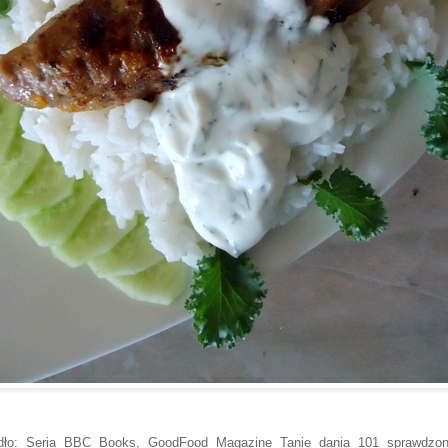
dło: Seria BBC Books, GoodFood Magazine Tanie dania 101 sprawdzo