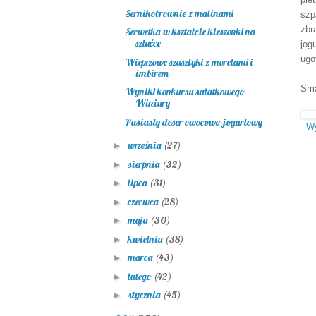
Sernikobrownie z malinami
szp
zbr
Serwetka w kształcie kieszonki na
sztućce
jog
ugo
Wieprzowe szaszłyki z morelami i
imbirem
Sma
Wyniki konkursu sałatkowego
Winiary
Pasiasty deser owocowo-jogurtowy
Wyd
września
(27)
►
sierpnia
(32)
►
lipca
(31)
►
czerwca
(28)
►
maja
(30)
►
kwietnia
(38)
►
marca
(43)
►
lutego
(42)
►
stycznia
(45)
►