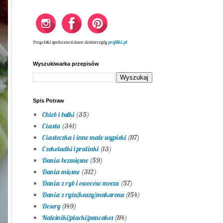
Przyciski społecznościowe dostarczyły
profilki.pl
Wyszukiwarka przepisów
Spis Potraw
Chleb i bułki
(35)
Ciasta
(341)
Ciasteczka i inne małe wypieki
(117)
Czekoladki i pralinki
(13)
Dania bezmięsne
(59)
Dania mięsne
(312)
Dania z ryb i owoców morza
(57)
Dania z ryżu/kaszy/makaronu
(154)
Desery
(149)
Naleśniki/placki/pancakes
(114)