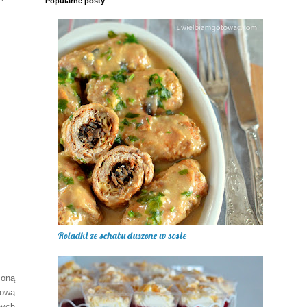
Popularne posty
Roladki ze schabu duszone w sosie
zoną
łową
nych