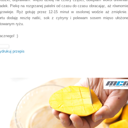
adek. Piekę na rozgrzanej patelni od czasu do czasu obracając, aż równomie
ązowieje. Ryż gotuję przez 12-15 minut w osolonej wodzie aż zmięknie
urtu dodaję resztę natki, sok z cytryny i polewam sosem mięso ułożon
towanym ryżu.
cznego! :)
rukuj przepis