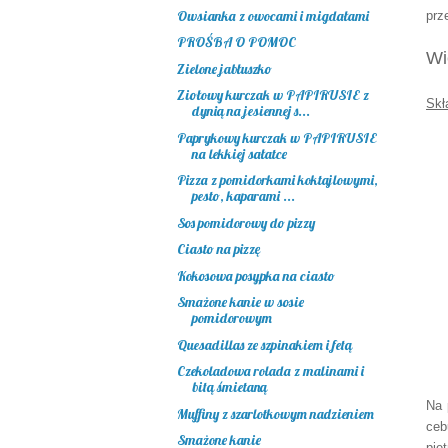
Owsianka z owocami i migdałami
prz
PROŚBA O POMOC
Wi
Zielone jabłuszko
Ziołowy kurczak w PAPIRUSIE z
Skł
dynią na jesiennej s...
Paprykowy kurczak w PAPIRUSIE
na lekkiej sałatce
Pizza z pomidorkami koktajlowymi,
pesto, kaparami ...
Sos pomidorowy do pizzy
Ciasto na pizzę
Kokosowa posypka na ciasto
Smażone kanie w sosie
pomidorowym
Quesadillas ze szpinakiem i fetą
Czekoladowa rolada z malinami i
bitą śmietaną
Na 
Muffiny z szarlotkowym nadzieniem
ceb
Smażone kanie
pie