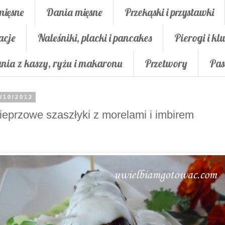
mięsne
Dania mięsne
Przekąski i przystawki
acje
Naleśniki, placki i pancakes
Pierogi i klu
nia z kaszy, ryżu i makaronu
Przetwory
Pas
/10/2012
eprzowe szaszłyki z morelami i imbirem