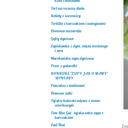
kiwi i orzechami
Tort na rocznicę ślubu
Kotlety z soczewicy
Tortilla z kurczakiem i warzywami
Domowa mozarella
Gofry dyniowe
Zapiekanka z dyni, mięsa mielonego
i sera
Marokańska zupa dyniowa
Piwo z galaretki
KONKURS "ZUPY JAK U MAMY"
WINIARY
Pancakes z malinami
Domowe żelki
Tajskie kuleczki mięsne z sosem
orzechowym
Tom Kha Gai - tajska ostra zupa z
kurczakiem
Pad Thai
Źró