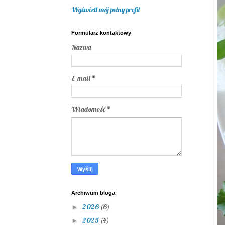
Wyświetl mój pełny profil
Formularz kontaktowy
Nazwa
E-mail
*
Wiadomość
*
Archiwum bloga
2026
(6)
►
2025
(4)
►