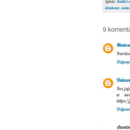
Labels:
Babki i 
śliwkowe
,
soda 
9 koment
Monica
Bardzo 
Odpow
Unkno
Bez jaj
w swo
https:/
Odpow
Anoni