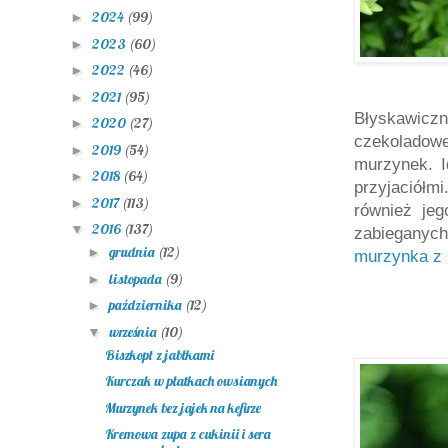
2024
(99)
►
2023
(60)
►
2022
(46)
►
2021
(95)
►
Błyskawiczn
2020
(27)
►
czekoladow
2019
(54)
►
murzynek. I
2018
(64)
►
przyjaciółm
2017
(113)
►
również je
2016
(137)
▼
zabieganych
grudnia
(12)
►
murzynka z 
listopada
(9)
►
października
(12)
►
września
(10)
▼
Biszkopt z jabłkami
Kurczak w płatkach owsianych
Murzynek bez jajek na kefirze
Kremowa zupa z cukinii i sera