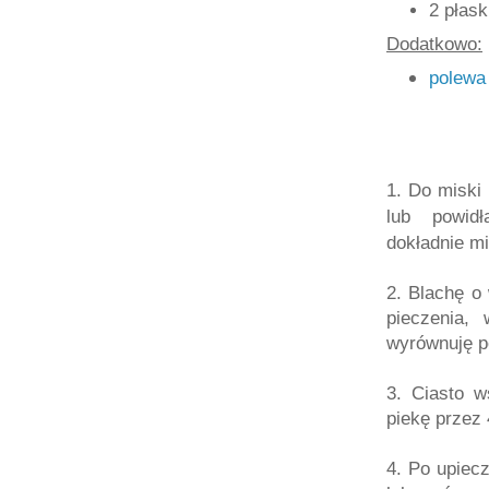
2 płask
Dodatkowo:
polewa
1. Do miski
lub powidł
dokładnie m
2. Blachę 
pieczenia,
wyrównuję p
3. Ciasto w
piekę przez 
4. Po upiecz