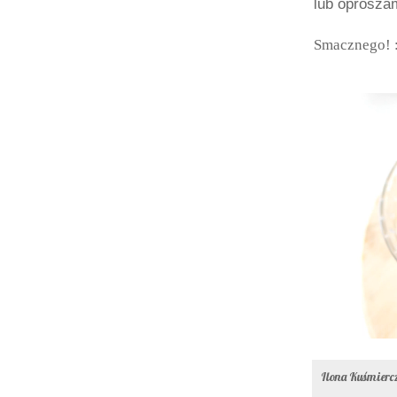
lub oprósza
Smacznego! 
Ilona Kuśmier