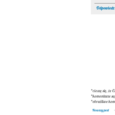
Odpowiedz
*cieszę się, że C
*komentarze s
*obraźliwe kom
Nowszy post