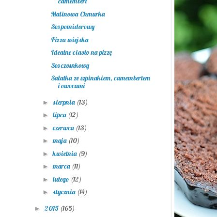
camembert
Malinowa Chmurka
Sos pomidorowy
Pizza wiejska
Idealne ciasto na pizzę
Sos czosnkowy
Sałatka ze szpinakiem, camembertem
i owocami
sierpnia
(13)
►
lipca
(12)
►
czerwca
(13)
►
maja
(10)
►
kwietnia
(9)
►
marca
(11)
►
lutego
(12)
►
stycznia
(14)
►
2015
(165)
►