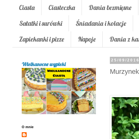
Ciasta
Ciasteczka
Dania bezmięsne
Sałatki i surówki
Śniadania i kolacje
Zapiekanki i pizze
Napoje
Dania z ka
25/09/201
Wielkanocne wypieki
Murzynek 
O mnie