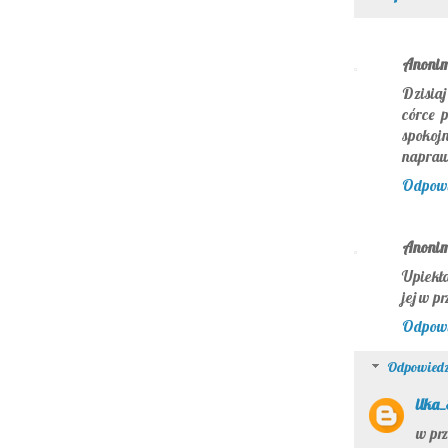
Anoni
Dzisia
córce 
spokojn
naprawd
Odpow
Anoni
Upiekła
jej w p
Odpow
Odpowiedz
ilka
w prz