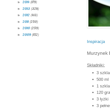
2014
(179)
►
2013
(328)
►
2012
(413)
►
2011
(250)
►
2010
(259)
►
2009
(152)
►
Inspiracja
Murzynek b
Składniki:
3 szkl
500 ml 
1 szkl
120 gr
3 łyżki
3 pełn