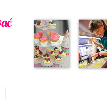
wać
w