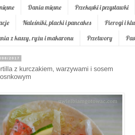
mięsne
Dania mięsne
Przekąski i przystawki
acje
Naleśniki, placki i pancakes
Pierogi i klu
nia z kaszy, ryżu i makaronu
Przetwory
Pas
/08/2017
rtilla z kurczakiem, warzywami i sosem
zosnkowym