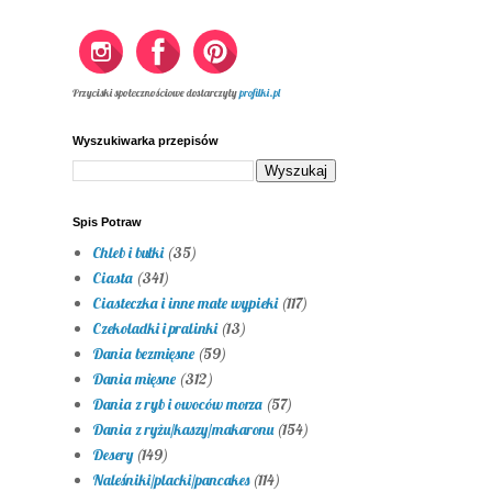
Przyciski społecznościowe dostarczyły
profilki.pl
Wyszukiwarka przepisów
Spis Potraw
Chleb i bułki
(35)
Ciasta
(341)
Ciasteczka i inne małe wypieki
(117)
Czekoladki i pralinki
(13)
Dania bezmięsne
(59)
Dania mięsne
(312)
Dania z ryb i owoców morza
(57)
Dania z ryżu/kaszy/makaronu
(154)
Desery
(149)
Naleśniki/placki/pancakes
(114)