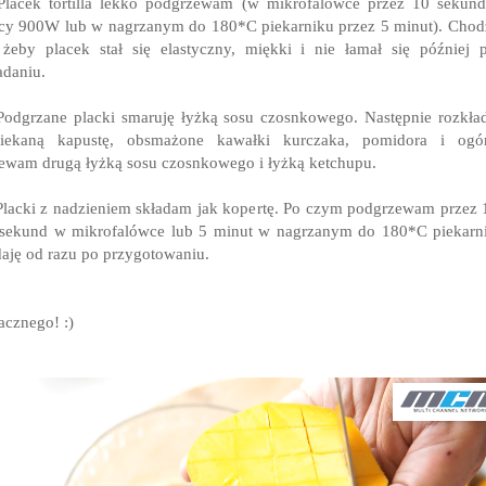
Placek tortilla lekko podgrzewam (w mikrofalówce przez 10 sekun
y 900W lub w nagrzanym do 180*C piekarniku przez 5 minut). Chod
 żeby placek stał się elastyczny, miękki i nie łamał się później 
adaniu.
Podgrzane placki smaruję łyżką sosu czosnkowego. Następnie rozkł
siekaną kapustę, obsmażone kawałki kurczaka, pomidora i ogór
ewam drugą łyżką sosu czosnkowego i łyżką ketchupu.
Placki z nadzieniem składam jak kopertę. Po czym podgrzewam przez 
sekund w mikrofalówce lub 5 minut w nagrzanym do 180*C piekarn
aję od razu po przygotowaniu.
cznego! :)