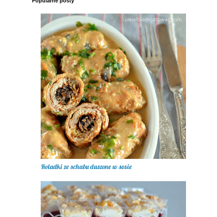
Popularne posty
Roladki ze schabu duszone w sosie