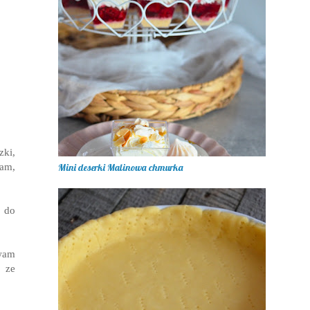
zki,
am,
Mini deserki Malinowa chmurka
 do
wam
m ze