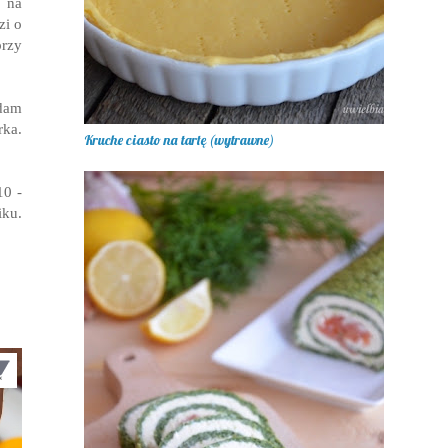
d na
zi o
przy
adam
ka.
Kruche ciasto na tartę (wytrawne)
10 -
iku.