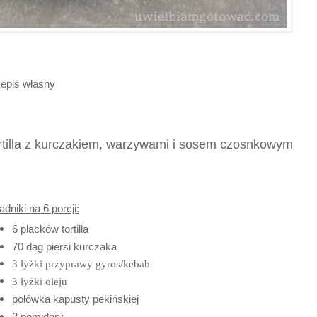
epis własny
rtilla z kurczakiem, warzywami i sosem czosnkowym
adniki na 6 porcji:
6 placków tortilla
70 dag piersi kurczaka
3 łyżki przyprawy gyros/kebab
3 łyżki oleju
połówka kapusty pekińskiej
2 pomidory