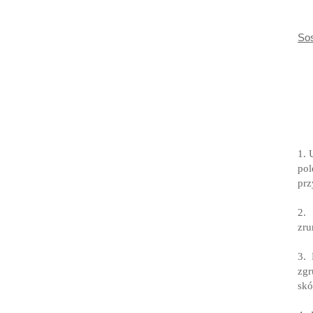
So
1. 
po
prz
2.
zru
3.
zgr
skó