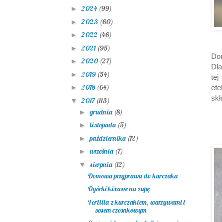
2024
(99)
►
2023
(60)
►
2022
(46)
►
2021
(95)
►
Do
2020
(27)
►
Dl
2019
(54)
►
tej
2018
(64)
ef
►
skł
2017
(113)
▼
grudnia
(8)
►
listopada
(5)
►
października
(12)
►
września
(7)
►
sierpnia
(12)
▼
Domowa przyprawa do kurczaka
Ogórki kiszone na zupę
Tortilla z kurczakiem, warzywami i
sosem czosnkowym