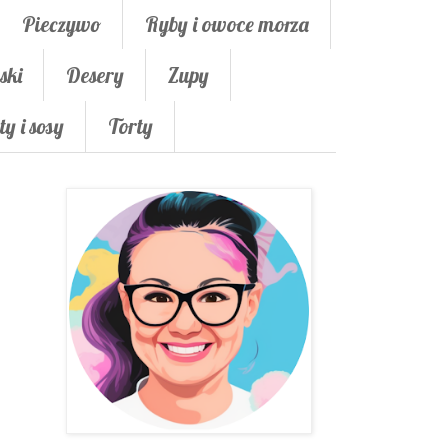
Pieczywo
Ryby i owoce morza
ski
Desery
Zupy
ty i sosy
Torty