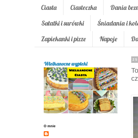
Ciasta
Ciasteczka
Dania bez
Sałatki i surówki
Śniadania i kol
Zapiekanki i pizze
Napoje
Da
25
Wielkanocne wypieki
To
c
O mnie