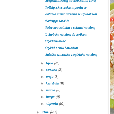
Sos pomidorowy do słoików na zimę
Kotlety z kurczaka w panierce
Sałatka ziemniaczana ze szpinakiem
Kotlety pożarskie
Kolorowa sałatka z cukinii na zimę
Botwinka na zimę do słoików
Ogórki kiszone
Ogórki z chili i miodem
Sałatka szwedzka z ogórków na zimę
lipca
(12)
►
czerwca
(8)
►
maja
(8)
►
kwietnia
(11)
►
marca
(11)
►
lutego
(9)
►
stycznia
(10)
►
2016
(137)
►