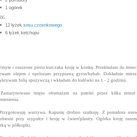
1 ogórek
sy:
12 łyżek
sosu czosnkowego
6 łyżek ketchupu
Umyte i osuszone piersi kurczaka kroję w kostkę. Przekładam do misec
lewam olejem i oprószam przyprawą gyros/kebab. Dokładnie miesz
ykrywam folią spożywczą i wkładam do lodówki na 1 - 2 godziny.
 Zamarynowane mięso obsmażam na patelni przez kilka minut
mienienia.
 Przygotowuję warzywa. Kapustę drobno szatkuję. Z pomidora usu
ubienie przy szypułce i kroję w ćwierćplastry. Ogórka kroję raze
rką w półkrążki.