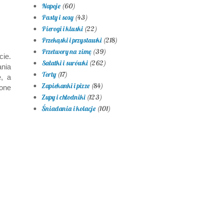
Napoje
(60)
Pasty i sosy
(43)
Pierogi i kluski
(22)
Przekąski i przystawki
(218)
Przetwory na zimę
(39)
ie.
Sałatki i surówki
(262)
nia
Torty
(17)
e, a
Zapiekanki i pizze
(84)
one
Zupy i chłodniki
(123)
Śniadania i kolacje
(101)